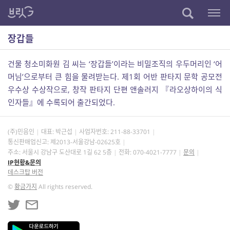
장갑들
건물 청소미화원 김 씨는 ‘장갑들’이라는 비밀조직의 우두머리인 ‘어
머님’으로부터 큰 힘을 물려받는다. 제1회 어반 판타지 문학 공모전
우수상 수상작으로, 창작 판타지 단편 앤솔러지 『라오상하이의 식
인자들』에 수록되어 출간되었다.
(주)민음인
대표: 박근섭
사업자번호:
211-88-33701
통신판매업신고: 제2013-서울강남-02625호
주소: 서울시 강남구 도산대로 1길 62 5층
전화: 070-4021-7777
문의
IP현황&문의
데스크탑 버전
©
황금가지
All rights reserved.