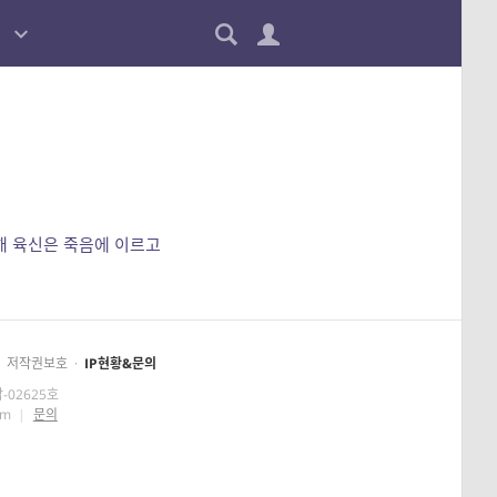
통해 육신은 죽음에 이르고
저작권보호
·
IP현황&문의
-02625호
om
|
문의