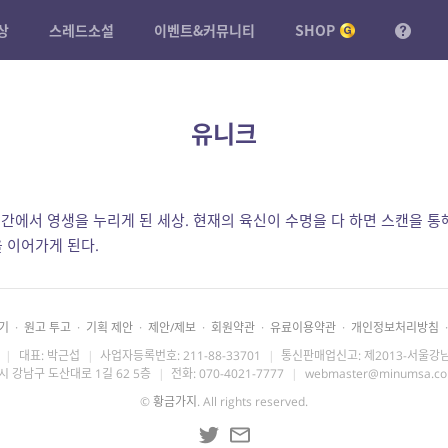
상
스레드소설
이벤트&커뮤니티
SHOP
유니크
공간에서 영생을 누리게 된 세상. 현재의 육신이 수명을 다 하면 스캔을 
 이어가게 된다.
기
·
원고 투고
·
기획 제안
·
제안/제보
·
회원약관
·
유료이용약관
·
개인정보처리방침
·
|
대표: 박근섭
|
사업자등록번호: 211-88-33701
|
통신판매업신고: 제2013-서울강남
시 강남구 도산대로 1길 62 5층
|
전화: 070-4021-7777
|
webmaster@minumsa.c
©
황금가지
. All rights reserved.