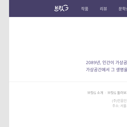
작품
리뷰
문학
2089년, 인간이 가상
가상공간에서 그 생명을
브릿G 소개
·
브릿G 둘러보
(주)민음인
주소: 서울