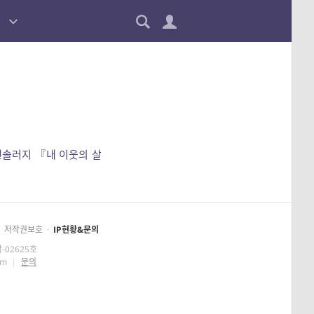
앤솔러지 『내 이웃의 살
저작권보호
·
IP현황&문의
-02625호
om
|
문의