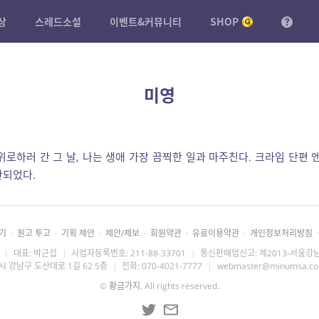
상
스레드소설
이벤트&커뮤니티
SHOP
미영
위로하러 간 그 날, 나는 생애 가장 끔찍한 일과 마주친다. 크라임 단편 
판되었다.
기
·
원고 투고
·
기획 제안
·
제안/제보
·
회원약관
·
유료이용약관
·
개인정보처리방침
·
|
대표: 박근섭
|
사업자등록번호: 211-88-33701
|
통신판매업신고: 제2013-서울강남
시 강남구 도산대로 1길 62 5층
|
전화: 070-4021-7777
|
webmaster@minumsa.c
©
황금가지
. All rights reserved.