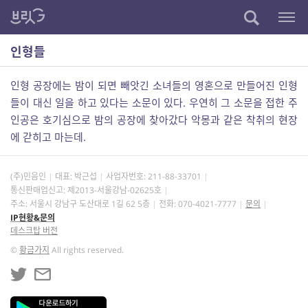
인형들
인형 공장에는 밤이 되면 빼앗긴 소녀들의 영혼으로 만들어진 인형
들이 대신 일을 하고 있다는 소문이 있다. 우연히 그 소문을 접한 주
인공은 호기심으로 밤의 공장에 찾아갔다 악몽과 같은 착취의 현장
에 갇히고 마는데.
(주)민음인
대표: 박근섭
사업자번호:
211-88-33701
통신판매업신고: 제2013-서울강남-02625호
주소: 서울시 강남구 도산대로 1길 62 5층
전화: 070-4021-7777
문의
IP현황&문의
데스크탑 버전
©
황금가지
All rights reserved.