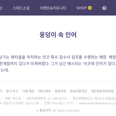
상
스레드소설
이벤트&커뮤니티
SHOP
웅덩이 속 인어
당기는 텐타클을 처치하는 민간 특수 잠수사 임무를 수행하는 해랑. 해랑
한계점까지 갔다가 미쳐버렸다. 그가 남긴 메시지는 ‘이곳에 인어가 있다.
는데.
기
·
원고 투고
·
기획 제안
·
제안/제보
·
회원약관
·
유료이용약관
·
개인정보처리방침
·
|
대표: 박근섭
|
사업자등록번호: 211-88-33701
|
통신판매업신고: 제2013-서울강남
시 강남구 도산대로 1길 62 5층
|
전화: 070-4021-7777
|
webmaster@minumsa.c
©
황금가지
. All rights reserved.