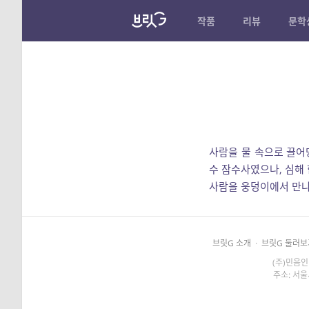
작품
리뷰
문학
사람을 물 속으로 끌어
수 잠수사였으나, 심해 
사람을 웅덩이에서 만나
브릿G 소개
·
브릿G 둘러보
(주)민음인
주소: 서울