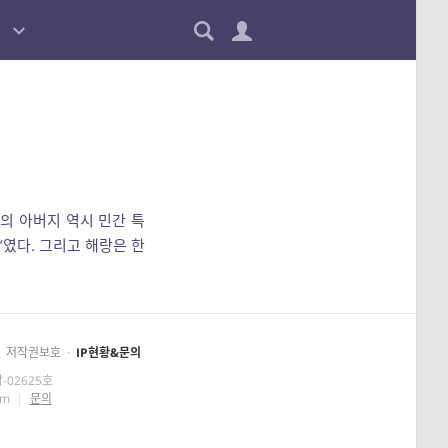
의 아버지 역시 민간 특
’였다. 그리고 해랑은 한
저작권보호
·
IP현황&문의
-02625호
om
|
문의