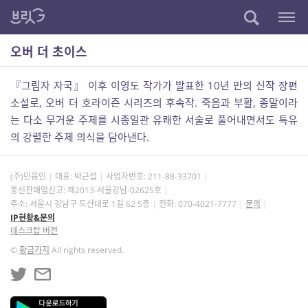
오버 더 초이스
『그림자 자국』 이후 이영도 작가가 발표한 10년 만의 신작 장편
소설로, 오버 더 호라이즌 시리즈의 후속작. 죽음과 부활, 종말이라
는 다소 무거운 주제를 시종일관 유쾌한 서술로 풀어내면서도 특유
의 강렬한 주제 의식을 담아낸다.
(주)민음인
대표: 박근섭
사업자번호:
211-88-33701
통신판매업신고: 제2013-서울강남-02625호
주소: 서울시 강남구 도산대로 1길 62 5층
전화: 070-4021-7777
문의
IP현황&문의
데스크탑 버전
©
황금가지
All rights reserved.