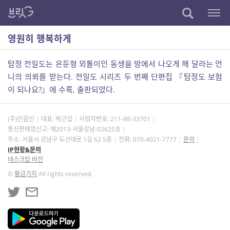
영원히 행복하게
탐정 전일도는 은둔형 외톨이인 동생을 방에서 나오게 해 달라는 언
니의 의뢰를 받는다. 전일도 시리즈 두 번째 단편집 『탐정도 보험
이 되나요?』에 수록, 출판되었다.
(주)민음인
대표: 박근섭
사업자번호:
211-88-33701
통신판매업신고: 제2013-서울강남-02625호
주소: 서울시 강남구 도산대로 1길 62 5층
전화: 070-4021-7777
문의
IP현황&문의
데스크탑 버전
©
황금가지
All rights reserved.