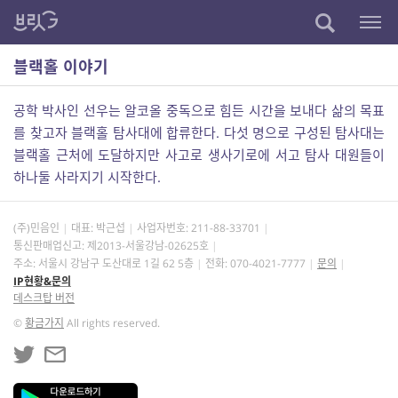
블랙홀 이야기
공학 박사인 선우는 알코올 중독으로 힘든 시간을 보내다 삶의 목표
를 찾고자 블랙홀 탐사대에 합류한다. 다섯 명으로 구성된 탐사대는
블랙홀 근처에 도달하지만 사고로 생사기로에 서고 탐사 대원들이
하나둘 사라지기 시작한다.
(주)민음인
대표: 박근섭
사업자번호:
211-88-33701
통신판매업신고: 제2013-서울강남-02625호
주소: 서울시 강남구 도산대로 1길 62 5층
전화: 070-4021-7777
문의
IP현황&문의
데스크탑 버전
©
황금가지
All rights reserved.