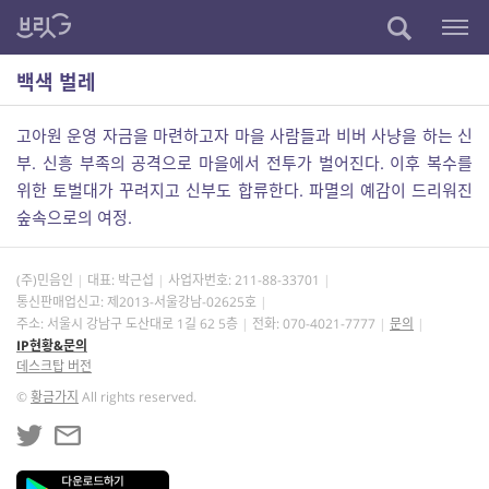
백색 벌레
고아원 운영 자금을 마련하고자 마을 사람들과 비버 사냥을 하는 신
부. 신흥 부족의 공격으로 마을에서 전투가 벌어진다. 이후 복수를
위한 토벌대가 꾸려지고 신부도 합류한다. 파멸의 예감이 드리워진
숲속으로의 여정.
(주)민음인
대표: 박근섭
사업자번호:
211-88-33701
통신판매업신고: 제2013-서울강남-02625호
주소: 서울시 강남구 도산대로 1길 62 5층
전화: 070-4021-7777
문의
IP현황&문의
데스크탑 버전
©
황금가지
All rights reserved.