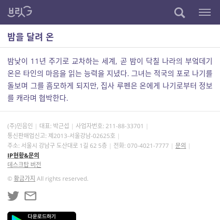
밤을 달려 온
밤낮이 11년 주기로 교차하는 세계, 곧 밤이 닥칠 나라의 부엌데기
온은 타인의 마음을 읽는 능력을 지녔다. 그녀는 적국의 포로 나기를
돌보며 그를 흠모하게 되지만, 집사 루펜은 온에게 나기로부터 정보
를 캐라며 협박한다.
(주)민음인
대표: 박근섭
사업자번호:
211-88-33701
통신판매업신고: 제2013-서울강남-02625호
주소: 서울시 강남구 도산대로 1길 62 5층
전화: 070-4021-7777
문의
IP현황&문의
데스크탑 버전
©
황금가지
All rights reserved.