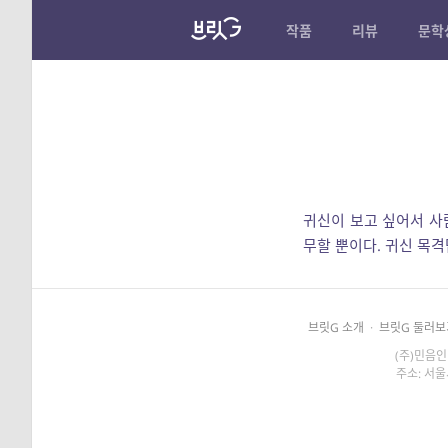
작품
리뷰
문학
귀신이 보고 싶어서 사
무할 뿐이다. 귀신 목
브릿G 소개
·
브릿G 둘러보
(주)민음인
주소: 서울