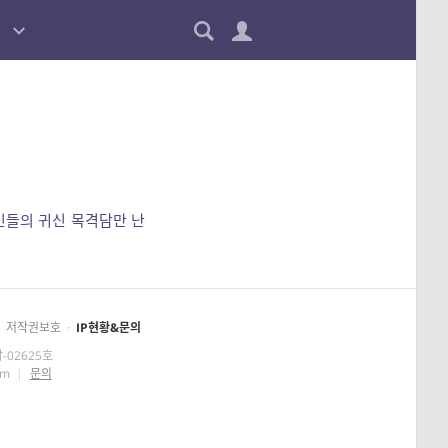
민들의 귀신 목격담만 난
저작권보호
·
IP현황&문의
-02625호
om
|
문의