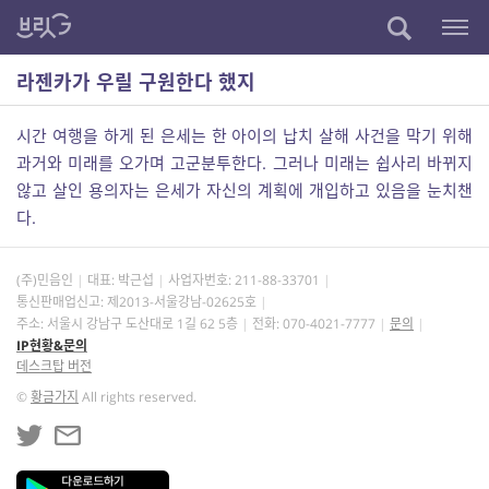
라젠카가 우릴 구원한다 했지
시간 여행을 하게 된 은세는 한 아이의 납치 살해 사건을 막기 위해
과거와 미래를 오가며 고군분투한다. 그러나 미래는 쉽사리 바뀌지
않고 살인 용의자는 은세가 자신의 계획에 개입하고 있음을 눈치챈
다.
(주)민음인
대표: 박근섭
사업자번호:
211-88-33701
통신판매업신고: 제2013-서울강남-02625호
주소: 서울시 강남구 도산대로 1길 62 5층
전화: 070-4021-7777
문의
IP현황&문의
데스크탑 버전
©
황금가지
All rights reserved.