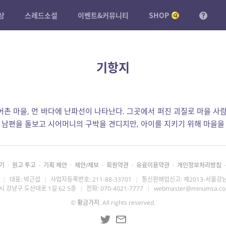
상
스레드소설
이벤트&커뮤니티
SHOP
기항지
어촌 마을, 먼 바다에 난파선이 나타난다. 그곳에서 퍼진 괴질로 마을 사람
된 남편을 돌보고 시어머니의 구박을 견디지만, 아이를 지키기 위해 마을을
기
·
원고 투고
·
기획 제안
·
제안/제보
·
회원약관
·
유료이용약관
·
개인정보처리방침
·
|
대표: 박근섭
|
사업자등록번호: 211-88-33701
|
통신판매업신고: 제2013-서울강남
시 강남구 도산대로 1길 62 5층
|
전화: 070-4021-7777
|
webmaster@minumsa.c
©
황금가지
. All rights reserved.