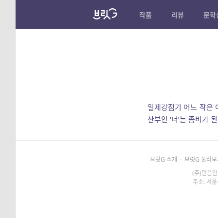
작품
리뷰
문학
일제강점기 어느 작은 
산부인 ‘너’는 좀비가 
브릿G 소개
·
브릿G 둘러보
(주)민음인
주소: 서울