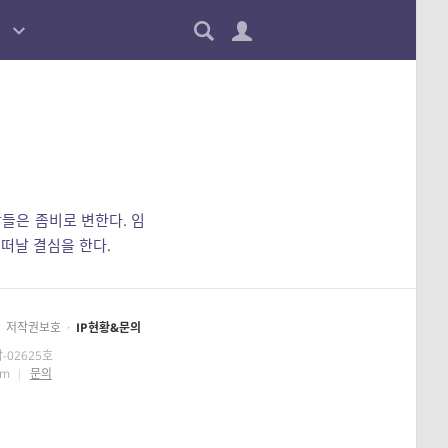
들은 좀비로 변한다. 임
 떠날 결심을 한다.
저작권보호
·
IP현황&문의
-02625호
om
|
문의