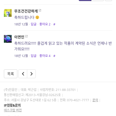
무조건건강하게
축하드립니다
18년 12월
·
답글
·
좋아요
2
·
#
이연인
축하드려요!!!!! 즐겁게 읽고 있는 작품이 계약된 소식은 언제나 반
가워요!!!!!
18년 12월
·
답글
·
좋아요
4
·
#
목록
(주)민음인
대표: 박근섭
사업자번호:
211-88-33701
통신판매업신고: 제2013-서울강남-02625호
주소: 서울시 강남구 도산대로 1길 62 5층
전화: 070-4021-7777
문의
IP현황&문의
데스크탑 버전