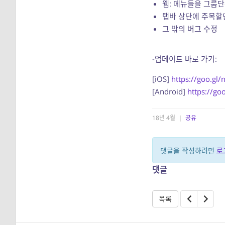
웹: 메뉴들을 그룹단
탭바 상단에 주목할만
그 밖의 버그 수정
-업데이트 바로 가기:
[iOS]
https://goo.gl
[Android]
https://go
18년 4월
|
공유
댓글을 작성하려면
로
댓글
목록