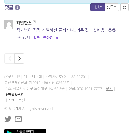
댓글
최신순
등록순
1
하일한스
작가님이 직접 선별하신 플리라니..너무 갖고싶네용…🥹🥹
3월 12일
·
답글
·
좋아요
·
#
(주)민음인
대표: 박근섭
사업자번호:
211-88-33701
통신판매업신고: 제2013-서울강남-02625호
주소: 서울시 강남구 도산대로 1길 62 5층
전화: 070-4021-7777
문의
IP현황&문의
데스크탑 버전
©
황금가지
All rights reserved.