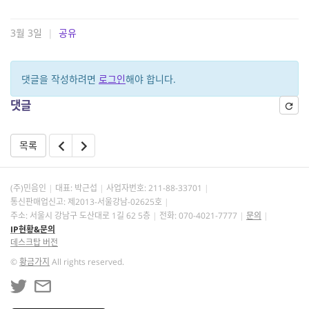
3월 3일
|
공유
댓글을 작성하려면
로그인
해야 합니다.
댓글
목록
(주)민음인
대표: 박근섭
사업자번호:
211-88-33701
통신판매업신고: 제2013-서울강남-02625호
주소: 서울시 강남구 도산대로 1길 62 5층
전화: 070-4021-7777
문의
IP현황&문의
데스크탑 버전
©
황금가지
All rights reserved.