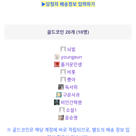
▶당첨자 배송정보 입력하기
골드코인 20개 (10명)
뇌빌
youngeun
즐거운인생
비롯
뿡아
독서쥐
구운사과
비인간혁명
소설1
윤순영
※ 골드코인은 해당 계정에 바로 적립되므로, 별도의 배송 정보 입