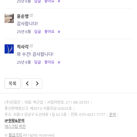
25년 6월
·
답글
·
좋아요
·
#
윤순영
감사합니다!
25년 6월
·
답글
·
좋아요
·
#
적사각
와 수건! 감사합니다!
25년 6월
·
답글
·
좋아요
·
#
목록
(주)민음인
대표: 박근섭
사업자번호:
211-88-33701
통신판매업신고: 제2013-서울강남-02625호
주소: 서울시 강남구 도산대로 1길 62 5층
전화: 070-4021-7777
문의
IP현황&문의
데스크탑 버전
©
황금가지
All rights reserved.