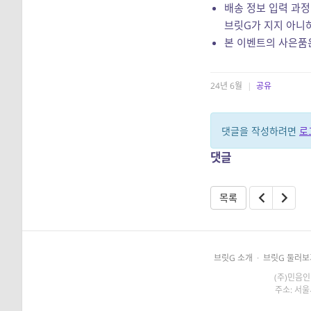
배송 정보 입력 과정
브릿G가 지지 아니하
본 이벤트의 사은품
24년 6월
|
공유
댓글을 작성하려면
로
댓글
목록
브릿G 소개
·
브릿G 둘러보
(주)민음인
주소: 서울