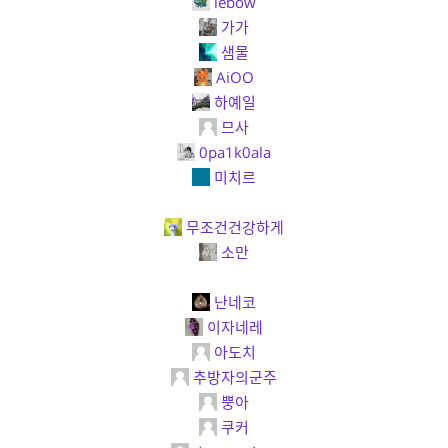
lebow
가가
샘물
AiOO
하예일
므사
0pa1k0ala
미치르
무조건건강하게
소만
난네코
이자네레
아도치
추방자의군주
뿡아
쿠커