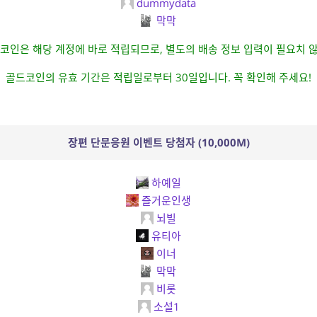
dummydata
막막
코인은 해당 계정에 바로 적립되므로, 별도의 배송 정보 입력이 필요치 
골드코인의 유효 기간은 적립일로부터 30일입니다. 꼭 확인해 주세요!
장편 단문응원 이벤트 당첨자 (10,000M)
하예일
즐거운인생
뇌빌
유티아
이너
막막
비롯
소설1