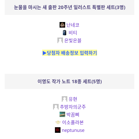
눈물을 마시는 새 출판 20주년 일러스트 특별판 세트(3명)
난네코
비티
은빛은블
▶당첨자 배송정보 입력하기
이영도 작가 노트 18종 세트(5명)
유현
추방자의군주
박꼼삐
이소플라본
neptunuse