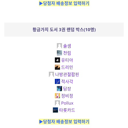
▶당첨자 배송정보 입력하기
황금가지 도서 3권 랜덤 박스(10명)
솔샘
천림
유티아
드리민
나방관절팝핀
적사각
담장
정비정
Pollux
타롯카드
▶당첨자 배송정보 입력하기