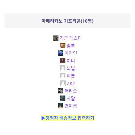
아메리카노 기프티콘(10명)
라쿤 덱스터
럼부
이연인
이너
뇌빌
비롯
ZK2
해리쓴
사말
연여름
▶당첨자 배송정보 입력하기