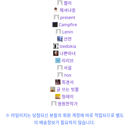
켈리
체셔냐옹
present
Campfire
Lenin
선연
Izedokia
나쁜마녀
리리브
서설
nox
최경서
글 쓰는 빗물
청레이
영원한작가
※ 마일리지는 당첨되신 분들의 회원 계정에 바로 적립되므로 별도
의 배송정보가 필요하지 않습니다.