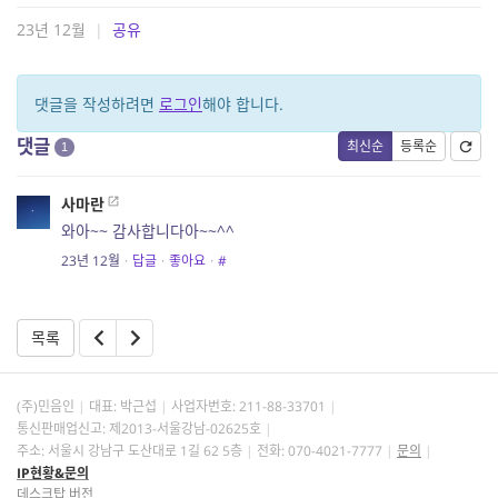
23년 12월
|
공유
댓글을 작성하려면
로그인
해야 합니다.
댓글
최신순
등록순
1
사마란
와아~~ 감사합니다아~~^^
23년 12월
·
답글
·
좋아요
·
#
목록
(주)민음인
대표: 박근섭
사업자번호:
211-88-33701
통신판매업신고: 제2013-서울강남-02625호
주소: 서울시 강남구 도산대로 1길 62 5층
전화: 070-4021-7777
문의
IP현황&문의
데스크탑 버전