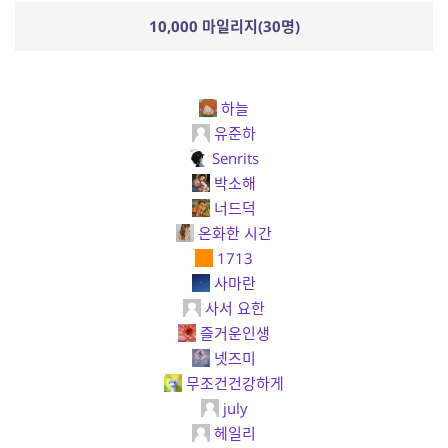
10,000 마일리지(30명)
하늘
유준하
Senrits
박소해
너드덕
온화한 시간
1713
사마란
사서 요한
즐거운인생
넷즈미
무조건건강하게
july
헤일리