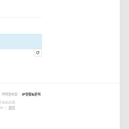
저작권보호
·
IP현황&문의
-02625호
om
|
문의