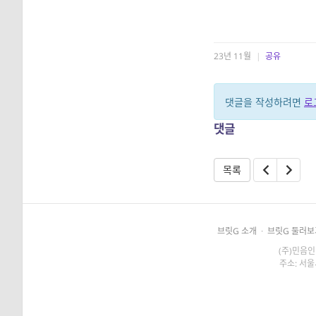
23년 11월
|
공유
댓글을 작성하려면
로
댓글
목록
브릿G 소개
·
브릿G 둘러보
(주)민음인
주소: 서울