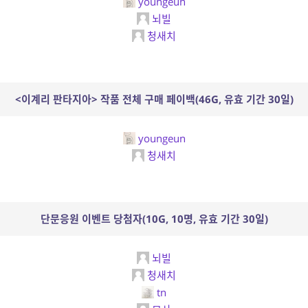
youngeun
뇌빌
청새치
<이계리 판타지아> 작품 전체 구매 페이백(46G, 유효 기간 30일)
youngeun
청새치
단문응원 이벤트 당첨자(10G, 10명, 유효 기간 30일)
뇌빌
청새치
tn