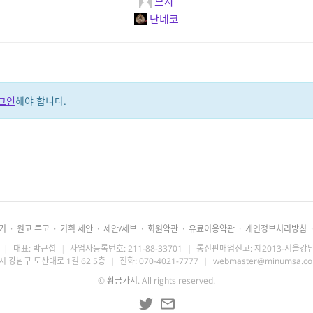
므사
난네코
그인
해야 합니다.
기
·
원고 투고
·
기획 제안
·
제안/제보
·
회원약관
·
유료이용약관
·
개인정보처리방침
·
|
대표: 박근섭
|
사업자등록번호: 211-88-33701
|
통신판매업신고: 제2013-서울강남
시 강남구 도산대로 1길 62 5층
|
전화: 070-4021-7777
|
webmaster@minumsa.c
©
황금가지
. All rights reserved.