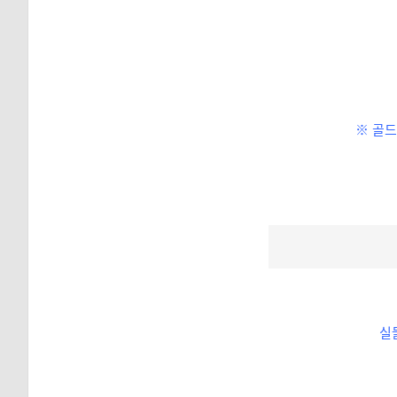
※ 골드
실