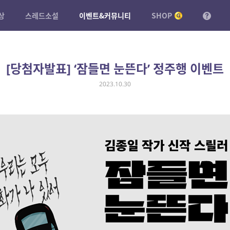
상
스레드소설
이벤트&커뮤니티
SHOP
[당첨자발표] ‘잠들면 눈뜬다’ 정주행 이벤트
2023.10.30