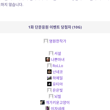
하지 않습니다.
1화 단문응원 이벤트 당첨자 (10G)
영원한작가
서설
나쁜마녀
RoLLo
난네코
하예일
유티아
은은빛
뇌빌
개가키운고양이
이자네레