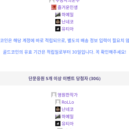
추방자의군주
즐거운인생
하예일
난네코
유티아
코인은 해당 계정에 바로 적립되므로, 별도의 배송 정보 입력이 필요치 
골드코인의 유효 기간은 적립일로부터 30일입니다. 꼭 확인해주세요!
단문응원 5개 이상 이벤트 당첨자 (30G)
영원한작가
RoLLo
난네코
하예일
유티아