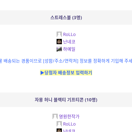
스트레스볼 (3명)
RoLLo
난네코
하예일
물 배송되는 경품이므로 [성함/주소/연락처] 정보를 정확하게 기입해 주세
▶당첨자 배송정보 입력하기
자몽 허니 블랙티 기프티콘 (10명)
영원한작가
RoLLo
난네코