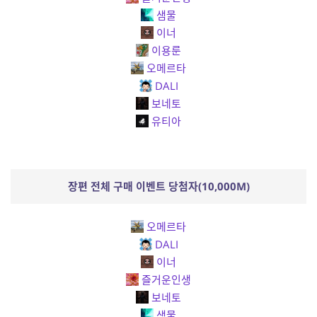
샘물
이너
이용룬
오메르타
DALI
보네토
유티아
장편 전체 구매 이벤트 당첨자(10,00
0M)
오메르타
DALI
이너
즐거운인생
보네토
샘물