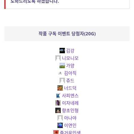
도와드리도록 하겠습니다.
작품 구독 이벤트 당첨자(20G)
김강
니모니모
가양
김아직
쥬드
너드덕
사피엔스
이자네레
향초인형
아나야
이연인
즐거운인생