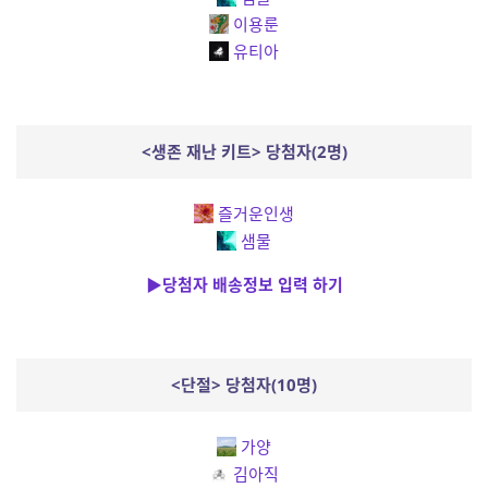
이용룬
유티아
<생존 재난 키트> 당첨자(2명)
즐거운인생
샘물
▶당첨자 배송정보 입력 하기
<단절> 당첨자(10명)
가양
김아직