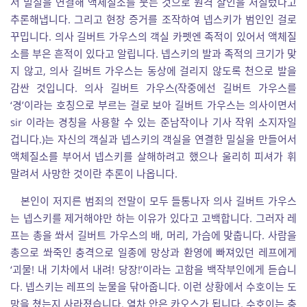
서 밀실을 연결해 액체질소를 붓는 것으로 원격 살인을 저질렀다고
추론해냅니다. 그리고 현장 증거를 조작하여 넵스키가 범인인 걸로
꾸밉니다. 의사 길버트 가우스의 객실 카펫엔 족적이 있어서 액체질
소를 부은 흔적이 있다고 알립니다. 넵스키의 발과 족적의 크기가 맞
지 않고, 의사 길버트 가우스는 동상에 걸리지 않도록 천으로 발을
감싼 것입니다. 의사 길버트 가우스(작중에선 길버트 가우스를
‘경’이라는 호칭으로 부르는 걸로 보아 길버트 가우스는 의사이면서
sir 이라는 경칭을 사용할 수 있는 준남작이나 기사 작위 소지자일
겁니다.)는 자신의 객실과 넵스키의 객실을 연결한 밀실을 만들어서
액체질소를 부어서 넵스키를 살해하려고 했으나 울리히 피셔가 휘
말려서 사망한 것이란 추론이 나옵니다.
본인이 저지른 범죄의 전말이 모두 들통나자 의사 길버트 가우스
는 넵스키를 제거해야만 하는 이유가 있다고 고백합니다. 그러자 레
프는 총을 쏴서 길버트 가우스의 배, 머리, 가슴에 맞춥니다. 사람을
총으로 쏴죽인 충격으로 일종에 망상과 환영에 빠져있던 레프에게
‘괴물! 내 기차에서 내려! 당장!’이라는 고함을 백작부인에게 듣습니
다. 넵스키는 레프의 눈물을 닦아줍니다. 이런 상황에서 수호이는 도
망을 쳤는지 사라졌습니다. 열차 안은 카오스가 됩니다. 수호이는 충