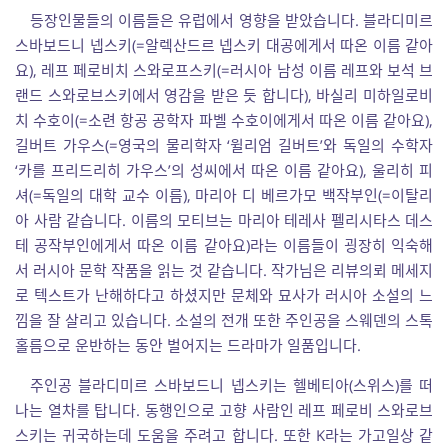
등장인물들의 이름들은 유럽에서 영향을 받았습니다. 블라디미르
스바보드니 넵스키(=알렉산드르 넵스키 대공에게서 따온 이름 같아
요), 레프 페로비치 스와로프스키(=러시아 남성 이름 레프와 보석 브
랜드 스와로브스키에서 영감을 받은 듯 합니다), 바실리 미하일로비
치 수호이(=소련 항공 공학자 파벨 수호이에게서 따온 이름 같아요),
길버트 가우스(=영국의 물리학자 ‘윌리엄 길버트’와 독일의 수학자
‘카를 프리드리히 가우스’의 성씨에서 따온 이름 같아요), 울리히 피
셔(=독일의 대학 교수 이름), 마리아 디 베르가모 백작부인(=이탈리
아 사람 같습니다. 이름의 모티브는 마리아 테레사 펠리시타스 데스
테 공작부인에게서 따온 이름 같아요)라는 이름들이 굉장히 익숙해
서 러시아 문학 작품을 읽는 것 같습니다. 작가님은 리뷰의뢰 메세지
로 텍스트가 난해하다고 하셨지만 문체와 묘사가 러시아 소설의 느
낌을 잘 살리고 있습니다. 소설의 전개 또한 주인공을 스웨덴의 스톡
홀름으로 운반하는 동안 벌어지는 드라마가 일품입니다.
주인공 블라디미르 스바보드니 넵스키는 헬베티아(스위스)를 떠
나는 열차를 탑니다. 동행인으로 고향 사람인 레프 페로비 스와로브
스키는 귀국하는데 도움을 주려고 합니다. 또한 K라는 가고일상 같