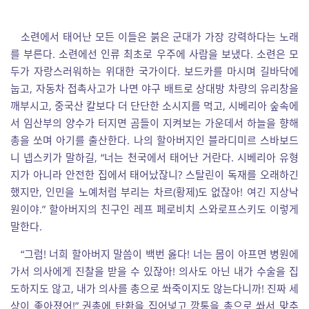
소련에서 태어난 모든 이들은 붉은 군대가 가장 강력하다는 노래
를 부른다. 소련에선 인류 최초로 우주에 사람을 보냈다. 소련은 모
두가 자랑스러워하는 위대한 국가이다. 보드카를 마시며 길바닥에
눕고, 자동차 접촉사고가 나면 야구 배트로 상대방 차량의 유리창을
깨부시고, 중국산 칼보다 더 단단한 소시지를 먹고, 시베리아 숲속에
서 임산부의 양수가 터지면 곰들이 지켜보는 가운데서 하늘을 향해
총을 쏘며 아기를 출산한다. 나의 할아버지인 블라디미르 스바보드
니 넵스키가 말하길, “너는 천국에서 태어난 거란다. 시베리아 유형
지가 아니라 안전한 집에서 태어났잖니? 스탈린이 독재를 오래하긴
했지만, 인민을 노예처럼 부리는 차르(황제)도 없잖아! 여긴 지상낙
원이야.” 할아버지의 친구인 레프 페로비치 스와로프스키도 이렇게
말한다.
“그럼! 너희 할아버지 말씀이 백번 옳다! 너는 몸이 아프면 병원에
가서 의사에게 진찰을 받을 수 있잖아! 의사도 아닌 내가 수술을 집
도하지도 않고, 내가 의사를 총으로 쏴죽이지도 않는다니까! 진짜 세
상이 좋아졌어!” 권총에 탄환을 집어넣고 깡통을 총으로 쏴서 맞추