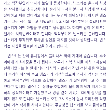
가모 백작부인과 의사가 눈앞에 등장합니다. 넵스키는 울리히 차장
을 살해했다고 추궁당합니다. 울리히 피셔를 불러서 차갑게 얼려서
살해하고 피를 빨아먹으려 했다는 누명이 씌워집니다. 하지만 넵스
키는 그런 적이 없다고 대답합니다. 의사와 백작부인은 흡혈나방인
넵스키가 어떤 마법을 부렸다고 생각합니다. 하지만 같이 온 레프는
열차는 치외법권이라고 합니다. 백작부인은 넵스키를 불신합니다.
넵스키가 무작위로 무차별 살인을 저지를 것이라 생각합니다. 넵스
키는 자신을 변호할 시간을 달라고 합니다.
넵스키는 간이 유치장에서 풀려나서 벽에 기대어 숨습니다. 수호
이에게 자초지정을 듣게 됩니다. 모두가 저녁 식사를 마치고 차장이
실종되었다는 걸 알게 되어 의사와 기관사가 잠긴 객실 문을 열었는
데 울리히 차장이 죽고 넵스키가 기절하였으며 의사가 검시를 수행
하고 백작부인이 정보를 조합하여 넵스키가 살인범이라고 추리를
했다고 합니다. 넵스키는 상황을 조합하여 울리히 피셔가 러시아 제
국의 공작원이라고 가정했으나 병풍 같이 서있는 K에게 정보를 알
리지 않기로 합니다. 넵스키는 오전 7시 5분에 열차 꼬리칸인 식당
칸에 가서 식사를 하려고 합니다. 주방장은 넵스키를 보고 깜짝놀랍