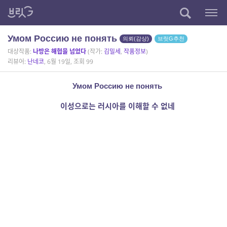
Умом Россию не понять
의뢰(감상)
브릿G추천
대상작품:
나방은 해협을 넘었다
(작가:
김밀세
,
작품정보
)
리뷰어:
난네코
, 6월 19일, 조회 99
Умом Россию не понять
이성으로는 러시아를 이해할 수 없네