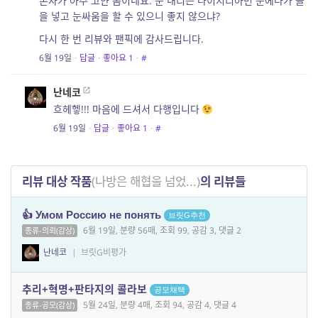
손자가 아주 고얀 놈이네요. 눈 내리는 나이지리아면 눈에다가 돌
을 넣고 눈싸움을 할 수 있으니 좋지 않으냐?
다시 한 번 리뷰와 팬픽에 감사드립니다.
6월 19일
·
답글
·
좋아요
1
·
#
난네코
흐헤헿!!! 마음에 드셔서 다행입니다
6월 19일
·
답글
·
좋아요
1
·
#
리뷰 대상 작품
(나방은 해협을 넘었...)
의 리뷰들
👍 Умом Россию не понять
브릿G추천
6월 19일, 분량 56매, 조회 99, 공감 3, 댓글 2
종류-의뢰(감상)
난네코
|
브릿G비평가
추리+혁명+판타지의 콜라보
공모채택
5월 24일, 분량 4매, 조회 94, 공감 4, 댓글 4
종류-공모(감상)