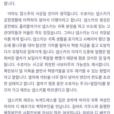
합니다.
아마도 맑스주의 사상일 것이라 생각됩니다. 수호이는 넵스키가
궁정생활에 타락하지 않아서 다행이라고 합니다. 넵스키의 명성은
궁전에도 흘러들어가서 넵스키는 귀족 분장을 하고 수도에 있는 고
관대작들과 어울린 적도 있었습니다. 그러나 넵스키는 다시 귀양살
이를 하게 됩니다. 넵스키는 귀족 생활을 포기하고 시베리아 횡단 철
도에 통나무를 대어 탈선한 기차를 털어서 혁명 자금을 들고 도망치
다가 유형지로 잡혀가게 됩니다. 넵스키의 이야기 도중에 일행은 멈
춰버린 열차가 보일러가 폭발할 뻔했기 때문에 멈춘 것이란 걸 알게
됩니다. 수호이는 사고로 위장한 사보타주의 가능성도 제시합니다.
폭탄보다 덜 이목을 끌면서 혁명가들을 모두 제거할 수 있는 방법이
라고 말합니다. 열차에 석탄을 너무 많이 넣어서 엔진이 한도를 초과
한 상태라고 합니다. 열차가 멈춘 동안 수호이는 주구(=앞잡이)를 찾
으러 가고 레프는 넵스키를 따르겠다고 합니다.
넵스키와 레프는 녹색드레스를 입은 호박색 머리의 귀족 여성인
마리아 디 베르가모 백작부인을 만납니다. 길버트 가우스와 동행한
백작부인은 사회진보에 관심이 많은 여성입니다. 마리아 디 베르가