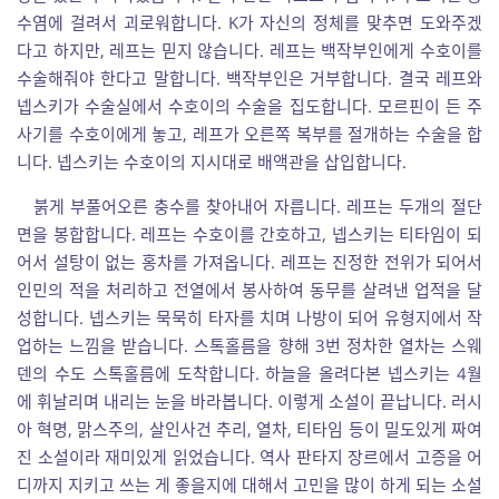
수염에 걸려서 괴로워합니다. K가 자신의 정체를 맞추면 도와주겠
다고 하지만, 레프는 믿지 않습니다. 레프는 백작부인에게 수호이를
수술해줘야 한다고 말합니다. 백작부인은 거부합니다. 결국 레프와
넵스키가 수술실에서 수호이의 수술을 집도합니다. 모르핀이 든 주
사기를 수호이에게 놓고, 레프가 오른쪽 복부를 절개하는 수술을 합
니다. 넵스키는 수호이의 지시대로 배액관을 삽입합니다.
붉게 부풀어오른 충수를 찾아내어 자릅니다. 레프는 두개의 절단
면을 봉합합니다. 레프는 수호이를 간호하고, 넵스키는 티타임이 되
어서 설탕이 없는 홍차를 가져옵니다. 레프는 진정한 전위가 되어서
인민의 적을 처리하고 전열에서 봉사하여 동무를 살려낸 업적을 달
성합니다. 넵스키는 묵묵히 타자를 치며 나방이 되어 유형지에서 작
업하는 느낌을 받습니다. 스톡홀름을 향해 3번 정차한 열차는 스웨
덴의 수도 스톡홀름에 도착합니다. 하늘을 올려다본 넵스키는 4월
에 휘날리며 내리는 눈을 바라봅니다. 이렇게 소설이 끝납니다. 러시
아 혁명, 맑스주의, 살인사건 추리, 열차, 티타임 등이 밀도있게 짜여
진 소설이라 재미있게 읽었습니다. 역사 판타지 장르에서 고증을 어
디까지 지키고 쓰는 게 좋을지에 대해서 고민을 많이 하게 되는 소설