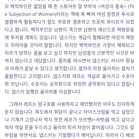
모 백작부인은 젊었을 때 존 스튜어트 밀 부부의 <여성의 종속> (Th
e Subjection of Women)이라는 책에 푹 빠져 여성 참정권 투사로
열렬하게 활동하다가 철도 부호와 결혼하고 트로피 와이프가 되었
다고 합니다. 백작부인은 남편이 죽으면 남편의 재산으로 혁명운동
에 투자할 계획도 있습니다. 넵스키는 계급이 철폐되면 여성의 해방
도 뒤따라올 것이라 말합니다. 하지만 백작부인은 가정이 해체되고
차르가 망하는 꼴을 보고 싶긴 하지만 남성들의 근본적인 시선은 바
뀌지 않는다고 대답합니다. 홍차를 마시면서 넵스키는 러시아 황실
의 미래가 끝날 수 있다고 생각합니다. 열차의 차장 울리히는 열차가
출발한다고 고지합니다. 넵스키와 레프는 객실로 돌아가고 수호이
와 만납니다. 수호이는 승무원으로 위장한 공작원이 있다고 알립니
다. 넵스키 일행은 울리히를 의심합니다.
그래서 레프는 암구호를 사용하자고 제안했지만 아무도 진지하게
듣지 않습니다. 복도에서 회담이 끝나고 아이스크림을 먹고 싶었으
나 기계가 고장나서 먹지 못한 레프가 쏘르볫(=셔벗)을 먹고 싶다고
하자 객실 문을 두드리고 울리히 피셔 차장이 들어옵니다. 그것도 칼
부림을 하면서요. 넵스키는 기절했다가 깨어납니다. 마리아 디 베르