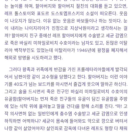
는 놀이를 하며, 할아버지와 할아버지 절친의 대화를 듣고 있으면,
레프 톨스토이와 표도르 도스토옙프스키의 소설이 떠오른다. 웃음
이 나오지가 않는다.
이유 없는 웃음은 바보들이나 하는 짓이다. 눈
이 내리는 나이지리아가 진정으로 지상낙원이라고 생각하시는 걸
까? 할아버지 친구 중에선 레프 할아버지에게 수술받고 세균 감염으
로 죽은 바실리 미하일로비치 수호이라는 남자도 있고, 돈많은 이탈
리아 백작부인도 있었는데 이탈리아가 1946년에 왕정을 폐지해서
해외로 망명을 시도하려고 했다.
그러다 왕족과 귀족에게 반감을 가진 프롤레타리아들에게 발각되
어서 남편이랑 같이 교수형을 당했다고 한다. 할아버지는 이런 이야
기를 40도가 넘는 보드카를 마시면서 즐겁게 웃으며 말하곤 하신다.
그리고 술을 드시면서 죽은 친구인
바실리 미하일로비치 수호이의
유골함(할아버지는 먼저 죽은 친구들의 유골이 담긴 유골함을 주방
에 있는 식탁 위에 올려놓고 말을 건다)을 향해 소리를 친다. “마! 고
작 의사면허 없는 일반인에게 충수염 수술받고 세균 감염으로 인생
하직하면 어떡하냐? 세균이 몸속에 들어와도 악으로 깡으로 버텨서
나랑 같이 살았어야지! 살인죄로 감옥에 다녀온 레프도 형량 다 채워