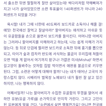
서 출소한 뒤엔 펄펄하게 잘만 살아있는데! 썩다리처럼 약해빠져가
지고! 너가 살아있었으면 소련 투표율이 140퍼센트가 아니라 240
퍼센트가 되었을 거다!
육시럴! 내가 그때 너한테 40도짜리 보드카로 소독이나 해줄 걸!
에잇! 천국에선 잘먹고 잘살아라!” 할아버지는 애석하고 아쉬운 듯
이 유골함들을 손으로 쓸면서 보드카를 들이킨다. 어머니랑 아버지
는 그러려니 할아버지를 이해하라고 하는데, 나는 쉽게 이해가 가지
않는다. 등 뒤로 단검에 찔리면 보드카로 소독한 뒤에 흉기를 뽑으면
되고, 타이가 숲과 캄차카 반도에 서식하는 불곰이 우리집에 쳐들어
오면 ‘먹을 게 없어서 여기까지 왔구나! 가엾은 미샤(Misha)!’ 하면서
길고양이 돌봐주는 것처럼 집밥 먹이면서 애완용 불곰으로 키우면
된다. 그럼, 소련은 어떻게 대해야 할까? 나는 내가 태어난 고국이 자
랑스럽지 않다. 시베리아 벌목장 노예보다 내가 훨씬 잘 살고 있긴
하지만, 나는 행복하지 않다.
어째서일까? 나는 할아버지가 수집한 유골함의 뚜껑을 열어서 새
하얀 유분(유골 가루)을 손가락으로 만지작 거린다. 그리고 고인이
된 유분에게 말을 건다. “소련에서 살면 행복한가요? 아니면 천국에