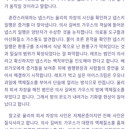
가 움직일 것이라고 말합니다.
혼란스러워하는 넵스키는 울리히 차장의 시신을 확인하고 넵스키
일행은 증거를 더 찾아냅니다. 의사 길버트 가우스의 객실에 들어온
넵스키 일행은 양탄자가 수상한 것을 눈치챕니다. 의료용 도구들과
아산화질소 가스통도 발견합니다. 물이 흐른 흔적을 확인한 넵스키
일행은 환풍구를 조사해서 식당 쪽으로 난 환풍구가 막혀있다는 것
과 밀실의 범위가 확장되었다는 걸 파악합니다. 레프는 범인이 의사
라고 확신하지만 넵스키는 백작부인을 인도해야 한다고 합니다. 베
르가모에게 증거들을 보여준 뒤에 범행현장과 사람들의 증언을 모
아서 해결하기 시작합니다. 레프가 먹고 싶은 아이스크림은 우유나
과일에 액체질소를 부어서 단숨에 얼리는 방식으로 만듭니다. 울리
히 피셔 차장을 해친 범인은 의사 길버트 가우스의 방에 액체질소를
부었다고 합니다. 그래서 방의 온도가 내려가는 기화열 현상이 일어
났다고 합니다.
참고로 울리히 피셔 차장의 사인은 저체온증이지만 진짜 사인은
질식사라고 합니다. 의사 길버트 가우스가 대량의 액체질소를 훔쳐