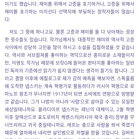
이기도 했습니다. 재미를 위해서 고증을 포기하거나, 고증을 위해서
재미를 포기하는 이지선다 선택지에 부딪히는 창작자들이 많습니
다.
저도 그 중에 하나고요. 물론 고증과 재미를 둘 다 낚아채는 굉장
한 굇수들도 있습니다. 작가님께서도 대중적인 재미와 역사적 고증
사이에서 상당히 고민을 많이 하시고 소설을 집필하셨을 것 같습니
다. 역사와 서브컬쳐를 좋아하는 역덕으로선 흥미로운 소재들이지
만, 이영도 작가님 때문에 브릿G에 들어온 판타지를 좋아하는 일반
인 독자의 기준에선 읽기가 쉽지 않겠다는 생각이 들기도 합니다. 그
리고 결말 이후에 에필로그로 제가 감히 예측을 해보자면, 스톡홀름
에 도착한 넵스키는 계속 혁명가로 활동하다가 러시아 혁명으로 로
마노프 왕조가 무너지면 1917년이 되면 소비에트 연방으로 망명할
것 같습니다. 그가 나방이 아니라 ‘사람’으로 살아갈 수 있는 유일한
세상일테니까요. 블라디미르 넵스키는 레닌의 대체이고, 2월 혁명
이후
알렉산드르 표도로비치 케렌스키(러시아 제국 총리) 정부를 무
너뜨리려고 귀국 중일테니까요.
레프는 총으로 사람을 쏴서 죽였기
때문에 열차에서 내리면 살인범으로 처벌을 받을 것입니다. 길버트