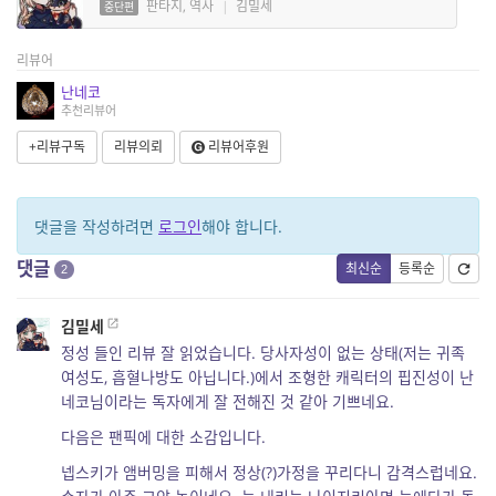
판타지, 역사
|
김밀세
중단편
리뷰어
난네코
추천리뷰어
+리뷰구독
리뷰의뢰
리뷰어후원
댓글을 작성하려면
로그인
해야 합니다.
댓글
최신순
등록순
2
김밀세
정성 들인 리뷰 잘 읽었습니다. 당사자성이 없는 상태(저는 귀족
여성도, 흡혈나방도 아닙니다.)에서 조형한 캐릭터의 핍진성이 난
네코님이라는 독자에게 잘 전해진 것 같아 기쁘네요.
다음은 팬픽에 대한 소감입니다.
넵스키가 앰버밍을 피해서 정상(?)가정을 꾸리다니 감격스럽네요.