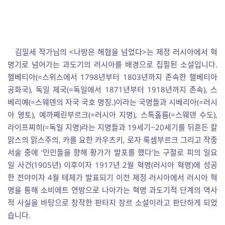
김밀세 작가님의 <나방은 해협을 넘었다>는 제정 러시아에서 혁
명기로 넘어가는 과도기의 러시아를 배경으로 집필된 소설입니다.
헬베티아(=스위스에서 1798년부터 1803년까지 존속한 헬베티아
공화국), 독일 제국(=독일에서 1871년부터 1918년까지 존속), 스
베리예(=스웨덴의 자국 국호 명칭.)이라는 국명들과 시베리아(=러시
아 영토), 예까쩨린부르크(=러시아 지명), 스톡홀름(=스웨덴 수도),
라이프찌히(=독일 지명)라는 지명들과 19세기~20세기를 뒤흔든 칼
맑스의 맑스주의, 카를 요한 카우츠키, 로자 룩셈부르크 그리고 작중
서술 중에 ‘인민들을 향해 황가가 발포를 했다’는 구절로 피의 일요
일 사건(1905년) 이후이자 1917년 2월 혁명(러시아 혁명)에 성공
한 전야이자 4월 테제가 발표되기 이전 제정 러시아에서 러시아 혁
명을 통해 소비에트 연방으로 나아가는 혁명 과도기적 단계의 역사
적 사실을 바탕으로 창작한 판타지 장르 소설이라고 판단하게 되었
습니다.