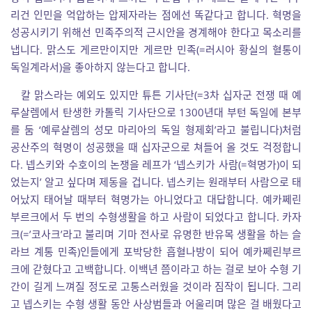
리건 인민을 억압하는 압제자라는 점에선 똑같다고 합니다. 혁명을
성공시키기 위해선 민족주의적 근시안을 경계해야 한다고 목소리를
냅니다. 맑스도 게르만이지만 게르만 민족(=러시아 황실의 혈통이
독일계라서)을 좋아하지 않는다고 합니다.
칼 맑스라는 예외도 있지만 튜튼 기사단(=3차 십자군 전쟁 때 예
루살렘에서 탄생한 카톨릭 기사단으로 1300년대 부턴 독일에 본부
를 둠 ‘예루살렘의 성모 마리아의 독일 형제회’라고 불립니다)처럼
공산주의 혁명이 성공했을 때 십자군으로 쳐들어 올 것도 걱정합니
다. 넵스키와 수호이의 논쟁을 레프가 ‘넵스키가 사람(=혁명가)이 되
었는지’ 알고 싶다며 제동을 겁니다. 넵스키는 원래부터 사람으로 태
어났지 태어날 때부터 혁명가는 아니었다고 대답합니다. 예카쩨린
부르크에서 두 번의 수형생활을 하고 사람이 되었다고 합니다. 카자
크(=’코사크’라고 불리며 기마 전사로 유명한 반유목 생활을 하는 슬
라브 계통 민족)인들에게 포박당한 흡혈나방이 되어 예카쩨린부르
크에 갇혔다고 고백합니다. 이백년 쯤이라고 하는 걸로 보아 수형 기
간이 길게 느껴질 정도로 고통스러웠을 것이라 짐작이 됩니다. 그리
고 넵스키는 수형 생활 동안 사상범들과 어울리며 많은 걸 배웠다고