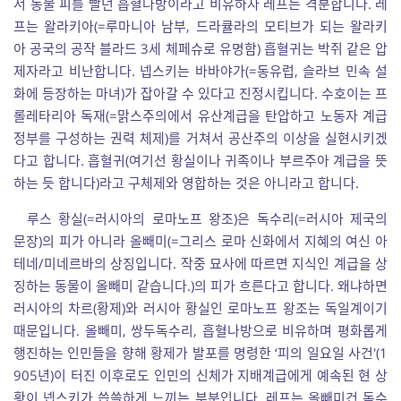
서 동물 피를 빨던 흡혈나방이라고 비유하자 레프는 격분합니다. 레
프는 왈라키아(=루마니아 남부, 드라큘라의 모티브가 되는 왈라키
아 공국의 공작 블라드 3세 체페슈로 유명함) 흡혈귀는 박쥐 같은 압
제자라고 비난합니다. 넵스키는 바바야가(=동유럽, 슬라브 민속 설
화에 등장하는 마녀)가 잡아갈 수 있다고 진정시킵니다. 수호이는 프
롤레타리아 독재(=맑스주의에서 유산계급을 탄압하고 노동자 계급
정부를 구성하는 권력 체제)를 거쳐서 공산주의 이상을 실현시키겠
다고 합니다. 흡혈귀(여기선 황실이나 귀족이나 부르주아 계급을 뜻
하는 듯 합니다)라고 구체제와 영합하는 것은 아니라고 합니다.
루스 황실(=러시아의 로마노프 왕조)은 독수리(=러시아 제국의
문장)의 피가 아니라 올빼미(=그리스 로마 신화에서 지혜의 여신 아
테네/미네르바의 상징입니다. 작중 묘사에 따르면 지식인 계급을 상
징하는 동물이 올빼미 같습니다.)의 피가 흐른다고 합니다. 왜냐하면
러시아의 차르(황제)와 러시아 황실인 로마노프 왕조는 독일계이기
때문입니다. 올빼미, 쌍두독수리, 흡혈나방으로 비유하며 평화롭게
행진하는 인민들을 향해 황제가 발포를 명령한 ‘피의 일요일 사건'(1
905년)이 터진 이후로도 인민의 신체가 지배계급에게 예속된 현 상
황이 넵스키가 씁쓸하게 느끼는 부분입니다. 레프는 올빼미건 독수