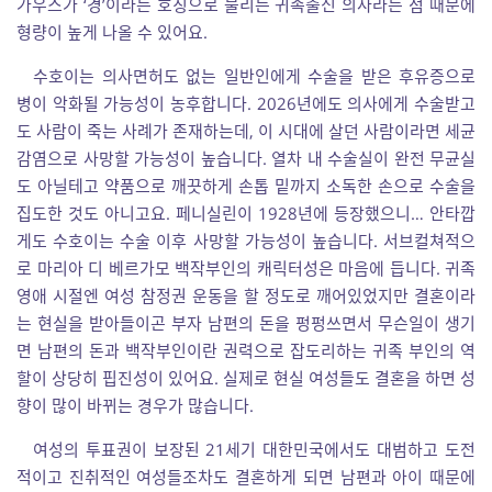
가우스가 ‘경’이라는 호칭으로 불리는 귀족출신 의사라는 점 때문에
형량이 높게 나올 수 있어요.
수호이는 의사면허도 없는 일반인에게 수술을 받은 후유증으로
병이 악화될 가능성이 농후합니다. 2026년에도 의사에게 수술받고
도 사람이 죽는 사례가 존재하는데, 이 시대에 살던 사람이라면 세균
감염으로 사망할 가능성이 높습니다. 열차 내 수술실이 완전 무균실
도 아닐테고 약품으로 깨끗하게 손톱 밑까지 소독한 손으로 수술을
집도한 것도 아니고요. 페니실린이 1928년에 등장했으니… 안타깝
게도 수호이는 수술 이후 사망할 가능성이 높습니다. 서브컬쳐적으
로 마리아 디 베르가모 백작부인의 캐릭터성은 마음에 듭니다. 귀족
영애 시절엔 여성 참정권 운동을 할 정도로 깨어있었지만 결혼이라
는 현실을 받아들이곤 부자 남편의 돈을 펑펑쓰면서 무슨일이 생기
면 남편의 돈과 백작부인이란 권력으로 잡도리하는 귀족 부인의 역
할이 상당히 핍진성이 있어요. 실제로 현실 여성들도 결혼을 하면 성
향이 많이 바뀌는 경우가 많습니다.
여성의 투표권이 보장된 21세기 대한민국에서도 대범하고 도전
적이고 진취적인 여성들조차도 결혼하게 되면 남편과 아이 때문에