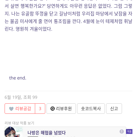
서 살면 행복한가요?” 당연하게도 아무런 응답은 없었다. 그럼 그렇
지. 나는 유골함 뚜껑을 닫고 길냥이처럼 우리집 마당에서 낮잠을 자
는 불곰 미샤에게 줄 연어 통조림을 깐다. 4월에 눈이 테제처럼 휘날
린다. 영원히 겨울이었다.
the end.
6월 19일, 조회 99
리뷰공감
3
리뷰후원
숏코드복사
신고
리뷰 대상 작품 보기
나방은 해협을 넘었다