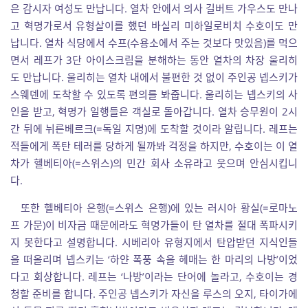
은 감시자 여성도 만납니다. 열차 안에서 의사 길버트 가우스도 만나
고 혁명가로서 유형살이를 했던 바실리 미하일로비치 수호이도 만
납니다. 열차 식당에서 수프(수용소에서 주는 것보다 맛있음)를 먹으
면서 레프가 3단 아이스크림을 분해하는 동안 열차의 차장 울리히
도 만납니다. 울리히는 열차 내에서 불편한 것 없이 주인공 넵스키가
스웨덴에 도착할 수 있도록 편의를 봐줍니다. 울리히는 넵스키의 사
인을 받고, 혁명가 일행들은 객실로 돌아갑니다. 열차 승무원이 2시
간 뒤에 뉘른베르크(=독일 지명)에 도착할 것이라 알립니다. 레프는
적들에게 폭탄 테러를 당하게 될까봐 걱정을 하지만, 수호이는 이 열
차가 헬베티아(=스위스)의 민간 회사 소유라고 웃으며 안심시킵니
다.
또한 헬베티아 은행(=스위스 은행)에 있는 러시아 황실(=로마노
프 가문)이 비자금 때문에라도 혁명가들이 탄 열차를 절대 폭파시키
지 못한다고 설명합니다. 시베리아 유형지에서 탄압받던 지식인들
을 떠올리며 넵스키는 ‘하얀 폭풍 속을 헤매는 한 마리의 나방’이었
다고 회상합니다. 레프는 ‘나방’이라는 단어에 놀라고, 수호이는 경
청할 준비를 합니다. 주인공 넵스키가 자신을 루스의 오지, 타이가에