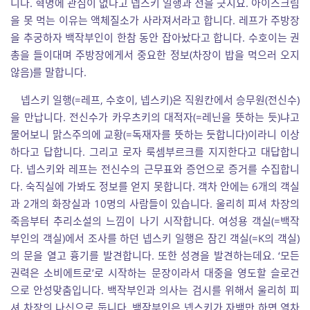
니다. 혁명에 관심이 없다고 넵스키 일행과 선을 긋지요. 아이스크림
을 못 먹는 이유는 액체질소가 사라져서라고 합니다. 레프가 주방장
을 추궁하자 백작부인이 한참 동안 잡아놨다고 합니다. 수호이는 권
총을 들이대며 주방장에게서 중요한 정보(차장이 밥을 먹으러 오지
않음)를 말합니다.
넵스키 일행(=레프, 수호이, 넵스키)은 직원칸에서 승무원(전신수)
을 만납니다. 전신수가 카우츠키의 대적자(=레닌을 뜻하는 듯)냐고
물어보니 맑스주의에 교황(=독재자를 뜻하는 듯합니다)이라니 이상
하다고 답합니다. 그리고 로자 룩셈부르크를 지지한다고 대답합니
다. 넵스키와 레프는 전신수의 근무표와 증언으로 증거를 수집합니
다. 숙직실에 가봐도 정보를 얻지 못합니다. 객차 안에는 6개의 객실
과 2개의 화장실과 10명의 사람들이 있습니다. 울리히 피셔 차장의
죽음부터 추리소설의 느낌이 나기 시작합니다. 여성용 객실(=백작
부인의 객실)에서 조사를 하던 넵스키 일행은 잠긴 객실(=K의 객실)
의 문을 열고 흉기를 발견합니다. 또한 성경을 발견하는데요. ‘모든
권력은 소비에트로’로 시작하는 문장이라서 대중을 영도할 슬로건
으로 안성맞춤입니다. 백작부인과 의사는 검시를 위해서 울리히 피
셔 차장의 나신으로 둡니다. 백작부인은 넵스키가 자백만 하면 열차