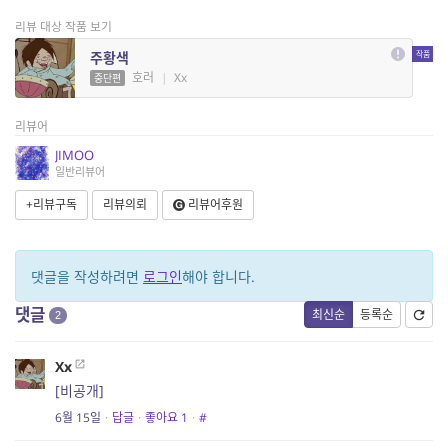
리뷰 대상 작품 보기
주황색
호러
|
Xx
중단편
리뷰어
JIMOO
일반리뷰어
+리뷰구독
리뷰의뢰
리뷰어후원
댓글을 작성하려면
로그인
해야 합니다.
댓글
최신순
등록순
2
Xx
[비공개]
6월 15일
·
답글
·
좋아요
1
·
#