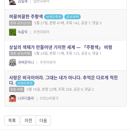
김밀세
|
일반리뷰어
꺼끌꺼끌한 주황색
브릿G추천
공모채택
5월 27일, 분량 41매, 조회 142, 공감 7, 댓글 3
종류-공모(감상)
녹음익
|
추천리뷰어
상실의 색채가 만들어낸 기이한 세계 — 「주황색」 비평
5월 24일, 분량 11매, 조회 123, 공감 6, 댓글 1
종류-공모(비평)
귀여운미니
|
추천리뷰어
사랑은 비극이어라. 그대는 내가 아니다. 추억은 다르게 적힌
다.
브릿G추천
5월 16일, 분량 22매, 조회 258, 공감 9, 댓글 2
종류-비평
나르디즐라
|
브릿G비평가
목록
이전
다음