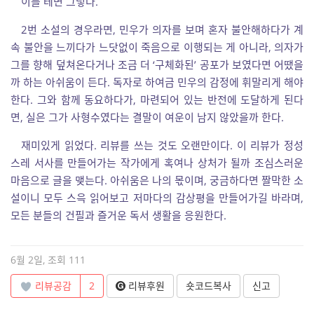
이를 테면 그렇다.
2번 소설의 경우라면, 민우가 의자를 보며 혼자 불안해하다가 계
속 불안을 느끼다가 느닷없이 죽음으로 이행되는 게 아니라, 의자가
그를 향해 덮쳐온다거나 조금 더 ‘구체화된’ 공포가 보였다면 어땠을
까 하는 아쉬움이 든다. 독자로 하여금 민우의 감정에 휘말리게 해야
한다. 그와 함께 동요하다가, 마련되어 있는 반전에 도달하게 된다
면, 실은 그가 사형수였다는 결말이 여운이 남지 않았을까 한다.
재미있게 읽었다. 리뷰를 쓰는 것도 오랜만이다. 이 리뷰가 정성
스레 서사를 만들어가는 작가에게 혹여나 상처가 될까 조심스러운
마음으로 글을 맺는다. 아쉬움은 나의 몫이며, 궁금하다면 짤막한 소
설이니 모두 스윽 읽어보고 저마다의 감상평을 만들어가길 바라며,
모든 분들의 건필과 즐거운 독서 생활을 응원한다.
6월 2일, 조회 111
리뷰공감
2
리뷰후원
숏코드복사
신고