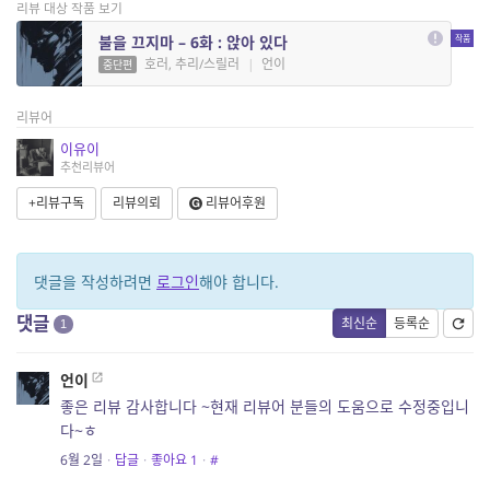
리뷰 대상 작품 보기
불을 끄지마 – 6화 : 앉아 있다
호러, 추리/스릴러
|
언이
중단편
리뷰어
이유이
추천리뷰어
+리뷰구독
리뷰의뢰
리뷰어후원
댓글을 작성하려면
로그인
해야 합니다.
댓글
최신순
등록순
1
언이
좋은 리뷰 감사합니다 ~현재 리뷰어 분들의 도움으로 수정중입니
다~ㅎ
6월 2일
·
답글
·
좋아요
1
·
#