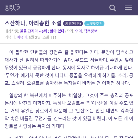
스산하나, 아리송한 소설
의뢰(비평)
브릿G추천
대상작품:
불을 끄지마 – 6화 : 앉아 있다
(작가:
언이
,
작품정보
)
리뷰어:
이유이
, 6월 2일, 조회 111
이 짤막한 단편들의 장점은 잘 읽힌다는 거다. 문장이 담백하고
대사가 잘 읽혀서 따라가기에 좋다. 무드도 서늘하며, 주인공 앞에
무엇이 있을지 궁금하게 한다. 동시에 독자로 하여금 기대하게 한다.
‘무언가’ 예기치 못한 것이 나타나 등골을 오싹하게 하기를. 호러, 공
포, 스릴러, 오컬트를 좋아하는 독자들이 바라는 건 어쩌면 하나다.
일상의 한 복판에서 마주하는 ‘비일상’, 그것이 주는 충격과 공포
동시에 반전의 미학까지. 특히나 오컬트는 ‘악’이 ‘선’을 이길 수도 있
는 거의 유일한 장르이기 때문에 그 ‘반전’에는 인간 내면의 깊숙한
악 혹은 비틀린 무언가를 ‘건드리는 것’이 있길 바란다. 이 모든 게 이
장르를 사랑하는 독자의 기대다.