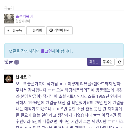
리뷰어
슬픈거북이
일반리뷰어
+리뷰구독
리뷰의뢰
리뷰어후원
댓글을 작성하려면
로그인
해야 합니다.
댓글
최신순
등록순
9
난네코
오…!!! 슬픈거북이 작가님 ㅠㅠ 이렇게 리뷰글+팬아트까지 말아
주셔서 감사합니다 ㅠㅠ 오늘 박경리문학의집에 방문했는데 박경
리(본명 박금이) 작가님이 소설 <토지> 시리즈를 1969년 연재시
작해서 1994년에 완결을 내신 걸 확인했어요!!! 25년 만에 완결을
내는 대작가도 있으니 ㅠㅠ 5년 동안 소설 완결 못낸 건 자괴감에
들 필요가 없는 일이라고 생각하게 되었습니다 ㅠㅠ 아직 4권 중
후반이라 5권이 나올려면 머나먼 시간이 흐른 뒤겠지만 ㅠㅠ 따흐
흐흑 ㅠㅠ 이쁜 그림을 받아서 정말 기뻐요 ㅠㅠ 감사합니다 ㅠㅠ