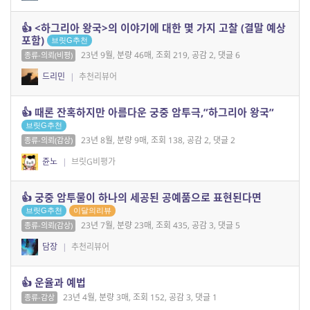
👍 <하그리아 왕국>의 이야기에 대한 몇 가지 고찰 (결말 예상
포함)
브릿G추천
23년 9월, 분량 46매, 조회 219, 공감 2, 댓글 6
종류-의뢰(비평)
드리민
|
추천리뷰어
👍 때론 잔혹하지만 아름다운 궁중 암투극,”하그리아 왕국”
브릿G추천
23년 8월, 분량 9매, 조회 138, 공감 2, 댓글 2
종류-의뢰(감상)
쥰노
|
브릿G비평가
👍 궁중 암투물이 하나의 세공된 공예품으로 표현된다면
브릿G추천
이달의리뷰
23년 7월, 분량 23매, 조회 435, 공감 3, 댓글 5
종류-의뢰(감상)
담장
|
추천리뷰어
👍 운율과 예법
23년 4월, 분량 3매, 조회 152, 공감 3, 댓글 1
종류-감상