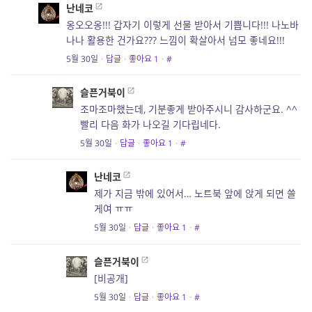
난네코
옹오오옹!!! 갑자기 이렇게 선물 받아서 기쁩니다!!! 나노바
나나 활용한 건가요??? 느낌이 확살아서 넘모 좋네요!!!
5월 30일
·
답글
·
좋아요
1
·
#
슬픈거북이
조마조마했는데, 기분좋게 받아주시니 감사하군요. ^^
빨리 다음 화가 나오길 기다립네다.
5월 30일
·
답글
·
좋아요
1
·
#
난네코
제가 지금 밖에 있어서… 노트북 앞에 앉게 되면 쓸
게여 ㅠㅠ
5월 30일
·
답글
·
좋아요
1
·
#
슬픈거북이
[비공개]
5월 30일
·
답글
·
좋아요
1
·
#