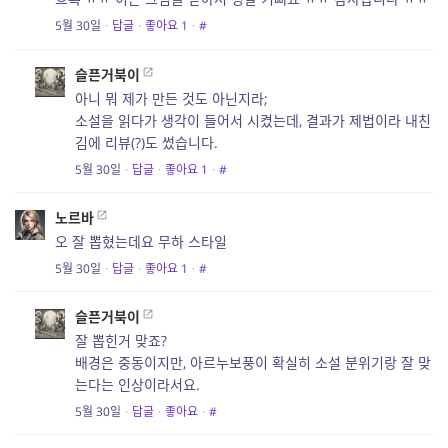
5월 30일
·
답글
·
좋아요
1
·
#
슬픈거북이
아니 뭐 제가 만든 것도 아닌지라;
소설을 읽다가 생각이 들어서 시켰는데, 결과가 제법이라 내친
김에 리뷰(?)도 썼습니다.
5월 30일
·
답글
·
좋아요
1
·
#
노르바
오 잘 뽑혔는데요 무하 스타일
5월 30일
·
답글
·
좋아요
1
·
#
슬픈거북이
잘 뽑힌거 맞죠?
배경은 중동이지만, 아르누보풍이 확실히 소설 분위기랑 잘 맞
는다는 인상이라서요.
5월 30일
·
답글
·
좋아요
·
#