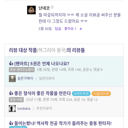
난네코
뭘 따갚되까지야 ㅠㅠ 제 소설 리뷰글 써주신 분들
한테 다 그정도 드렸어요 ㅠㅠ
5월 30일
·
답글
·
좋아요
1
·
#
리뷰 대상 작품
(하그리아 왕국)
의 리뷰들
👍 [팬아트] 5권은 언제 나오나요?
5월 30일, 분량 14매, 조회 148, 공감 6, 댓글 9
종류-팬아트&캘리
슬픈거북이
|
일반리뷰어
👍 좋은 형식이 좋은 작품을 만든다
브릿G추천
이달의리뷰
25년 11월, 분량 75매, 조회 224, 공감 10, 댓글 12
종류-비평
Izedokia
|
추천리뷰어
👍 들어는봤나! 역사학 전공 작가가 들려주는 중동 판타지!