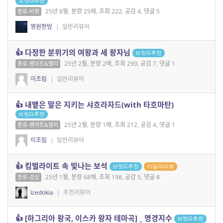
브릿G추천
25년 8월, 분량 25매, 조회 222, 공감 4, 댓글 5
종류-비평
영원한밤
|
일반리뷰어
👍 다정한 분위기의 여왕과 세 왕자님
브릿G추천
25년 2월, 분량 2매, 조회 299, 공감 7, 댓글 1
종류-팬아트&캘리
이조림
|
일반리뷰어
👍 내뱉은 말은 지키는 샤흐라자드(with 타흐마탄)
브릿G추천
25년 2월, 분량 1매, 조회 212, 공감 4, 댓글 1
종류-팬아트&캘리
이조림
|
일반리뷰어
👍 킴벌라이트 속 빛나는 보석
브릿G추천
이달의리뷰
25년 1월, 분량 68매, 조회 198, 공감 5, 댓글 8
종류-감상
Izedokia
|
추천리뷰어
👍 [하그리아 왕국, 이스카 왕자 테마곡] _ 명경지수
브릿G추천