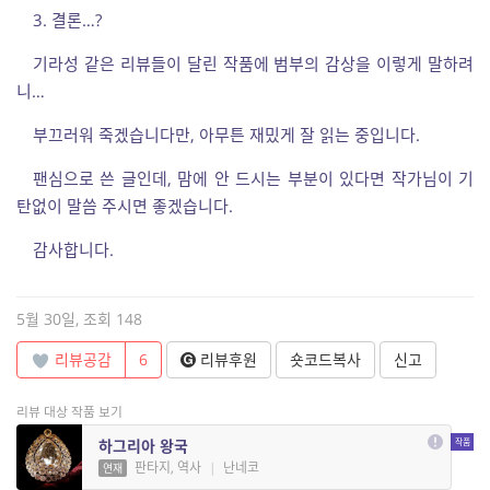
3. 결론…?
기라성 같은 리뷰들이 달린 작품에 범부의 감상을 이렇게 말하려
니…
부끄러워 죽겠습니다만, 아무튼 재밌게 잘 읽는 중입니다.
팬심으로 쓴 글인데, 맘에 안 드시는 부분이 있다면 작가님이 기
탄없이 말씀 주시면 좋겠습니다.
감사합니다.
5월 30일, 조회 148
리뷰공감
6
리뷰후원
숏코드복사
신고
리뷰 대상 작품 보기
하그리아 왕국
판타지, 역사
|
난네코
연재