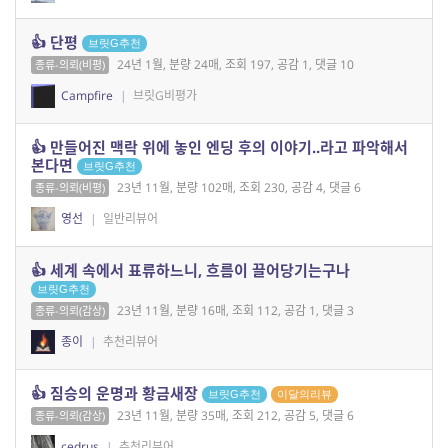
👍 단평
브릿G추천
24년 1월, 분량 24매, 조회 197, 공감 1, 댓글 10
종류-의뢰(비평)
Campfire
|
브릿G비평가
👍 만들어진 맥락 위에 놓인 엔딩 후의 이야기..라고 파악해서
본다면
브릿G추천
23년 11월, 분량 102매, 조회 230, 공감 4, 댓글 6
종류-의뢰(비평)
영선
|
일반리뷰어
👍 세계 속에서 표류하느니, 흐름이 끌어당기는구나
브릿G추천
23년 11월, 분량 16매, 조회 112, 공감 1, 댓글 3
종류-의뢰(감상)
종이
|
추천리뷰어
👍 짐승의 운명과 황금새장
브릿G추천
이달의리뷰
23년 11월, 분량 35매, 조회 212, 공감 5, 댓글 6
종류-의뢰(감상)
cedrus
|
추천리뷰어