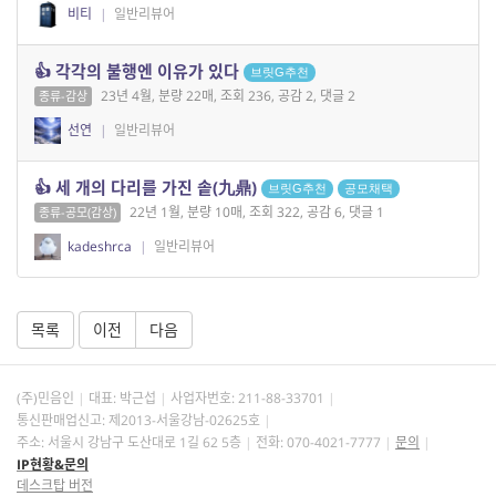
비티
|
일반리뷰어
👍 각각의 불행엔 이유가 있다
브릿G추천
23년 4월, 분량 22매, 조회 236, 공감 2, 댓글 2
종류-감상
선연
|
일반리뷰어
👍 세 개의 다리를 가진 솥(九鼎)
브릿G추천
공모채택
22년 1월, 분량 10매, 조회 322, 공감 6, 댓글 1
종류-공모(감상)
kadeshrca
|
일반리뷰어
목록
이전
다음
(주)민음인
대표: 박근섭
사업자번호:
211-88-33701
통신판매업신고: 제2013-서울강남-02625호
주소: 서울시 강남구 도산대로 1길 62 5층
전화: 070-4021-7777
문의
IP현황&문의
데스크탑 버전