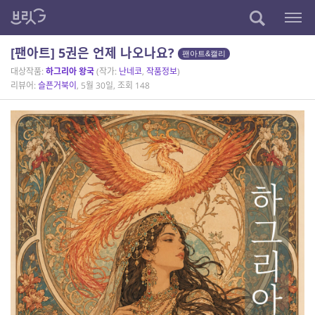
[팬아트] 5권은 언제 나오나요?
팬아트&캘리
대상작품:
하그리아 왕국
(작가:
난네코
,
작품정보
)
리뷰어:
슬픈거북이
, 5월 30일, 조회 148