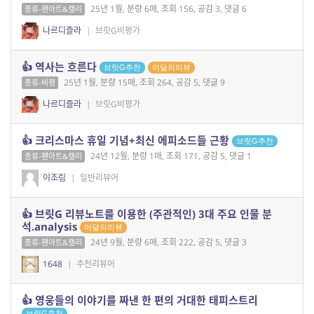
25년 1월, 분량 6매, 조회 156, 공감 3, 댓글 6
종류-팬아트&캘리
나르디즐라
|
브릿G비평가
👍 역사는 흐른다
브릿G추천
이달의리뷰
25년 1월, 분량 15매, 조회 264, 공감 5, 댓글 9
종류-비평
나르디즐라
|
브릿G비평가
👍 크리스마스 휴일 기념+최신 에피소드들 근황
브릿G추천
24년 12월, 분량 1매, 조회 171, 공감 5, 댓글 1
종류-팬아트&캘리
이조림
|
일반리뷰어
👍 브릿G 리뷰노트를 이용한 (주관적인) 3대 주요 인물 분
석.analysis
이달의리뷰
24년 9월, 분량 6매, 조회 222, 공감 5, 댓글 3
종류-팬아트&캘리
1648
|
추천리뷰어
👍 영웅들의 이야기를 짜낸 한 편의 거대한 태피스트리
브릿G추천