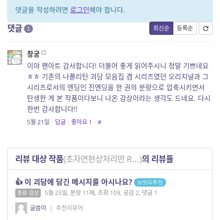
댓글을 작성하려면
로그인
해야 합니다.
댓글
최신순
등록순
1
창궁
이야 팬아트 감사합니다! 더불어 좋게 읽어주시니 정말 기쁘네요
ㅎㅎ 기존의 나폴리탄 괴담 모음집 겸 시리즈였던 오리지널과 그
시리즈로서의 엔딩인 진엔딩을 한 권의 분량으로 압축시키면서
탄생한 게 본 작품이다보니 나온 감상이라는 생각도 드네요. 다시
한번 감사합니다!!
5월 21일
·
답글
·
좋아요
1
·
#
리뷰 대상 작품
(초자연현상처리반 R...)
의 리뷰들
👍 이 괴담에 담긴 메시지를 아시나요?
브릿G추천
5월 25일, 분량 11매, 조회 109, 공감 2, 댓글 1
종류-감상
글씀이
|
추천리뷰어