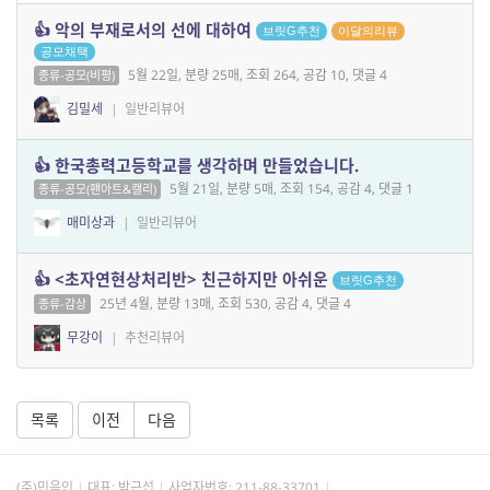
👍 악의 부재로서의 선에 대하여
브릿G추천
이달의리뷰
공모채택
5월 22일, 분량 25매, 조회 264, 공감 10, 댓글 4
종류-공모(비평)
김밀세
|
일반리뷰어
👍 한국총력고등학교를 생각하며 만들었습니다.
5월 21일, 분량 5매, 조회 154, 공감 4, 댓글 1
종류-공모(팬아트&캘리)
매미상과
|
일반리뷰어
👍 <초자연현상처리반> 친근하지만 아쉬운
브릿G추천
25년 4월, 분량 13매, 조회 530, 공감 4, 댓글 4
종류-감상
무강이
|
추천리뷰어
목록
이전
다음
(주)민음인
대표: 박근섭
사업자번호:
211-88-33701