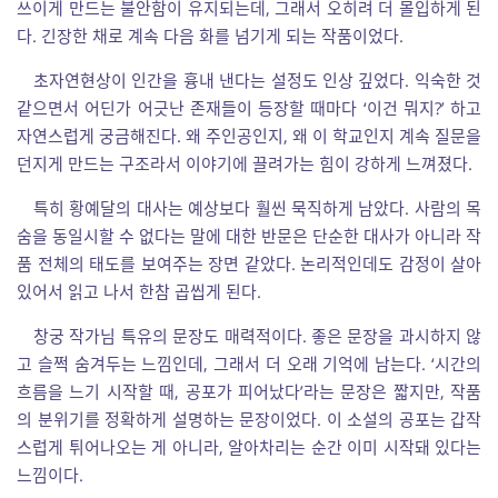
쓰이게 만드는 불안함이 유지되는데, 그래서 오히려 더 몰입하게 된
다. 긴장한 채로 계속 다음 화를 넘기게 되는 작품이었다.
초자연현상이 인간을 흉내 낸다는 설정도 인상 깊었다. 익숙한 것
같으면서 어딘가 어긋난 존재들이 등장할 때마다 ‘이건 뭐지?’ 하고
자연스럽게 궁금해진다. 왜 주인공인지, 왜 이 학교인지 계속 질문을
던지게 만드는 구조라서 이야기에 끌려가는 힘이 강하게 느껴졌다.
특히 황예달의 대사는 예상보다 훨씬 묵직하게 남았다. 사람의 목
숨을 동일시할 수 없다는 말에 대한 반문은 단순한 대사가 아니라 작
품 전체의 태도를 보여주는 장면 같았다. 논리적인데도 감정이 살아
있어서 읽고 나서 한참 곱씹게 된다.
창궁 작가님 특유의 문장도 매력적이다. 좋은 문장을 과시하지 않
고 슬쩍 숨겨두는 느낌인데, 그래서 더 오래 기억에 남는다. ‘시간의
흐름을 느기 시작할 때, 공포가 피어났다’라는 문장은 짧지만, 작품
의 분위기를 정확하게 설명하는 문장이었다. 이 소설의 공포는 갑작
스럽게 튀어나오는 게 아니라, 알아차리는 순간 이미 시작돼 있다는
느낌이다.