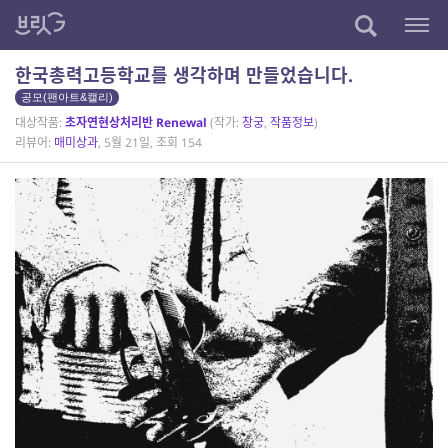
한국총력고등학교를 생각하며 만들었습니다.
공모(팬아트&캘리)
대상작품:
초자연현상처리반 Renewal
(작가:
창궁
,
작품정보
)
리뷰어:
매미상과
, 5월 21일, 조회 154