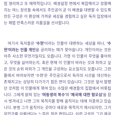
럼 영리하고 또 매력적입니다. 배경설정 면에서 복잡해지고 장황해
지는 여느 장르들 속에서도 주인공이 곧 이 배경을 대변할 수 있도록
만든 구성은 이 환상에 가까운 세상을 경험하고 싶은 독자 입장에서
는 제법 만족스러운 지름길을 선사합니다.
여기서 독자들은
‘수현’
이라는 인물이 대변하는 세상을 떠나,
‘수
현’이라는 인물 개인
을 궁리하는 때가 찾아옵니다. 개인이라는 것은
아주 사소한 무언가일지도 모릅니다. 가령 이 인물이 무엇을 좋아하
고, 무엇을 싫어하는지, 혹은 현재 이 인물이 바라는 것과 피하고 싶
은 것의 순위 따위가 그 개인을 구성하는 요소일지도 모릅니다. 그런
틀에서 바라보자면 ‘수현’은 주인공으로서 독자의 시선을 대신하는
존재치고는 상당히 다가가기 힘든 면이 있습니다. 그것은 앞서 말했
던 것처럼 이 인물에게 엮여 있는 수많은 배경들의 집합에서 비롯됩
니다. 그에게 얽혀 있는
‘여동생의 복수’
와
‘제국에 대한 혐오심’
을 잠
시 벗겨내고 나면 그저 목적지를 향해 움직이는 데에 치중하고 있습
니다. 분명 그가 움직이는 곳마다 새로운 목적지가 제시되지만, 그가
무언가를 이뤄낸다는 느낌은 적은 편입니다. 이런 구성은 그가 제국