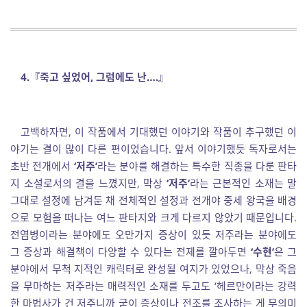
4.
『
죽고 싶었어
,
그럼에도 난
…
.
』
고백하자면, 이 작품에서 기대했던 이야기와 작품이 추구했던 이
야기는 결이 많이 다른 편이었습니다. 앞서 이야기했듯 독자로서는
초반 전개에서
‘저주’
라는 분야를 해결하는 특수한 직종을 다룬 판타
지 소설로서의 결을 느꼈지만, 막상
‘저주’
라는 근본적인 소재는 말
그대로 설정에 남겨둔 채 전체적인 설정과 전개야 중세 왕국을 배경
으로 모험을 떠나는 여느 판타지와 크게 다르지 않았기 때문입니다.
전염병이라는 분야에도 오만가지 증상이 있듯 저주라는 분야에도
그 증상과 해결책이 다양할 수 있다는 전제를 깔아두면
‘수현’
은 그
분야에서 무척 지적인 캐릭터로 완성될 여지가 있었으나, 막상 죽음
을 무마하는 저주라는 매력적인 소재를 두고도 ‘헤르만이라는 강력
한 마법사가 건 저주니까 굳이 증상이나 전조를 조사하는 게 무의미