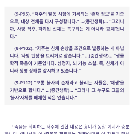
(9-P95). “
저주의 발동 시점에 기록되는
‘
존재 정보
’
를 기준
으로
,
대상 전체를 다시 구성합니다
.”
…
(
중간생략
)
…
“
그러니
까
,
사망 직후
,
파괴된 신체는 복구되는 게 아니라
‘
교체
’
됩니
다
.”
(9-P102). “
저주는 신체 손상을 조건으로 발동하는 게 아닙
니다
. ‘
사망 판정
’
을 트리거로 삼습니다
.”
…
(
중간생략
)
…
“
생물
학적 죽음이 기준입니다
.
심정지
,
뇌 기능 소실
.
즉
,
신체가 아
니라 생명 상태를 감시하고 있습니다
.”
(9-P112) “
보통 불사의 존재라고 불리는 자들은
, ‘
재생
’
을
기반으로 합니다
.”
…
(
중간생략
)
…
“
그러나 그 누구도 그들의
‘
불사
’
자체를 해제한 적은 없습니다
.”
그 죽음을 회피하는 저주에 관한 내용은 흥미가 동할 여지가 충분