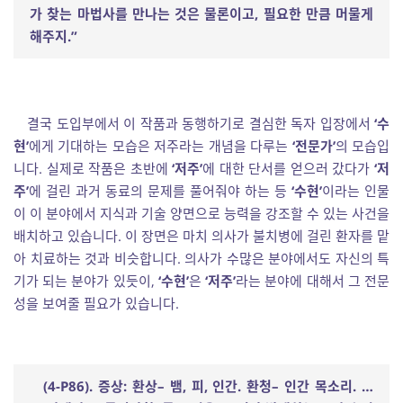
가 찾는 마법사를 만나는 것은 물론이고
,
필요한 만큼 머물게
해주지
.”
결국 도입부에서 이 작품과 동행하기로 결심한 독자 입장에서
‘수
현’
에게 기대하는 모습은 저주라는 개념을 다루는
‘전문가’
의 모습입
니다. 실제로 작품은 초반에
‘저주’
에 대한 단서를 얻으러 갔다가
‘저
주’
에 걸린 과거 동료의 문제를 풀어줘야 하는 등
‘수현’
이라는 인물
이 이 분야에서 지식과 기술 양면으로 능력을 강조할 수 있는 사건을
배치하고 있습니다. 이 장면은 마치 의사가 불치병에 걸린 환자를 맡
아 치료하는 것과 비슷합니다. 의사가 수많은 분야에서도 자신의 특
기가 되는 분야가 있듯이,
‘수현’
은
‘저주’
라는 분야에 대해서 그 전문
성을 보여줄 필요가 있습니다.
(4-P86).
증상
:
환상
–
뱀
,
피
,
인간
.
환청
–
인간 목소리
.
…