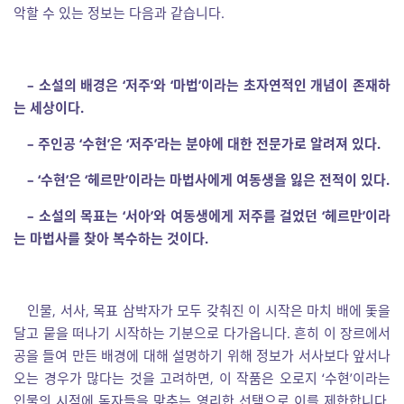
악할 수 있는 정보는 다음과 같습니다.
–
소설의 배경은
‘
저주
’
와
‘
마법
’
이라는 초자연적인 개념이 존재하
는 세상이다
.
–
주인공
‘
수현
’
은
‘
저주
’
라는 분야에 대한 전문가로 알려져 있다
.
– ‘
수현
’
은
‘
헤르만
’
이라는 마법사에게 여동생을 잃은 전적이 있다
.
–
소설의 목표는
‘
서아
’
와 여동생에게 저주를 걸었던
‘
헤르만
’
이라
는 마법사를 찾아 복수하는 것이다
.
인물, 서사, 목표 삼박자가 모두 갖춰진 이 시작은 마치 배에 돛을
달고 뭍을 떠나기 시작하는 기분으로 다가옵니다. 흔히 이 장르에서
공을 들여 만든 배경에 대해 설명하기 위해 정보가 서사보다 앞서나
오는 경우가 많다는 것을 고려하면, 이 작품은 오로지 ‘수현’이라는
인물의 시점에 독자들을 맞추는 영리한 선택으로 이를 제한합니다.