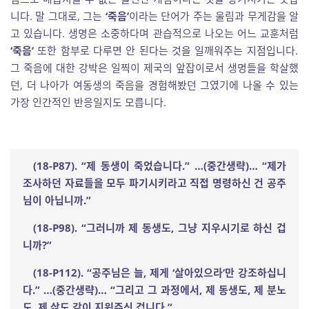
니다. 말 그대로, 그는
‘죽음’
이라는 단어가 주는 울림과 무게감을 알
고 있습니다. 생명은 소중하다며 관습적으로 나오는 어느 교훈처럼
‘죽음’
또한 함부로 다루면 안 된다는 것을 일깨워주는 지점입니다.
그 죽음에 대한 강박은 일찍이 제국의 앞잡이로서 생명들을 학살했
던, 더 나아가 여동생의 죽음을 경험해봤던 그였기에 나올 수 있는
가장 인간적인 반응일지도 모릅니다.
(18-P87). “
제 동생이 죽었습니다
.”
…
(
중간생략
)
…
“
제가
조사하던 자료들을 모두 파기시키라고 직접 명령하신 건 공주
님이 아닙니까
.”
(18-P98). “
그러니까 제 동생도
,
그냥 지우시기로 하신 겁
니까
?”
(18-P112). “
공주님은 늘
,
제게
‘
살아있으라
’
만 강조하십니
다
.”
…
(
중간생략
)
…
“
그리고 그 과정에서
,
제 동생도
,
제 분노
도
,
제 삶도 같이 지워주신 겁니다
.”