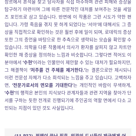
장르에서 흔적을 찾고 당사자를 직접 마주하며 관련 피해와 증상을
탐구하기 마련이며 그에 따른 전문적인 대처를 보여주는 것을 세일
즈 포인트로 삼고 있습니다. 반면에 이 작품은 그런 시도가 약한 편
입니다. 가령 죽음을 겪지 못 하게 되었다는 ‘서아’에 대해서도 그 증
상을 직접적으로 확인하는 것은 훨씬 후에 일이 되며, 로데릭의 증상
또한 그의 증언을 바탕으로 한 추측으로 생략되는 모습을 확인할 수
있습니다. 의학을 다룬 작품에서 의사가 환자를 살피지 않고 차트만
확인한 채 증상을 정의하는 느낌과 비슷합니다. 그렇다면 적어도 이
분야에서
‘수현’
이라는 인물만이 제안할 수 있는 대처가 필요하지만,
그 해결책이
‘저주를 건 주체를 제거한다.’
는 결론으로만 제시되니
이런 전문성 자체가 다소 희석되는 느낌을 주고 있습니다. 고백하자
면,
‘전문가로서의 면모를 기대한다’
는 개인적인 바람이 무색하게,
‘수현’
의 행적은 본인의 지식보다 관계자들과 관련 지역을 찾아가 단
서를 구하는 듯한 전개로 진행되기에 주인공의 역할 면에서 다소 고
민되는 지점이 있던 것도 사실입니다.
(11-P32).
전쟁이 끝난 직후
,
외곽의 도시들이 제국에게 어