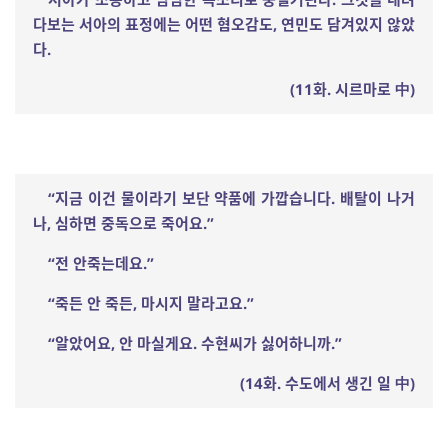
다보는 서아의 표정에는 어떤 혐오감도
,
연민도 담겨있지 않았
다
.
(11화
.
시르마로
中
)
“
지금 이건 물이라기 보단 약품에 가깝습니다
.
배탈이 나거
나
,
심하면 중독으로 죽어요
.”
“
전 안죽는데요
.”
“
죽든 안 죽든
,
마시지 말라고요
.”
“
알았어요
,
안 마실게요
.
수현씨가 싫어하니까
.”
(14
화
.
수도에서 생긴 일
中
)