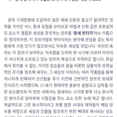
흔히 기계문명에 도달하지 않은 때에 신분과 종교가 절대적인 권
력을 가지던 어느 중세 유럽을 모티브로 마법과 신화 같은 초현실적
인 요소가 결합된 세상을 창조하는 장르를
‘중세 판타지’
라는 이름으
로 정의하자면, 이 장르야말로 판타지라는 분야에 관심을 갖는 독자
들에게 가장 인기가 많으면서도 익숙한 세상일 것입니다. 하지만 혹
자는 이 장르가 보여주는 익숙함을 오히려 현 시기에 이르러 이미지
가 지나치게 소모되고 있는 장르의 특성으로 지적하곤 합니다. 현실
에서 찾아볼 수 없는 기이한 짐승들과 칼을 비롯한 날붙이와 초현실
적인 무기를 창조해 싸우는 그 세상의 이미지는 여러 작품들을 통해
지나치게 반복되어 신선함을 주기 이전에 근본적인 장르의 토대로
인식되기 시작했으며, 21세기 현대라면 충분히 설명되고 납득될 만
한 요소들마저 이 장르 내에서는 중세라는 시기에 맞춰 다소 원시적
인 방식으로 장치하며 이질감을 주는 요소 또한 눈에 띄곤 합니다.
역설적으로 그런 원시적이라고 부를 법한 시대의 제약들이 해당 장
르를 바탕으로 세상과 인물을 창조하기 위한 뼈대로 제시되는 것도