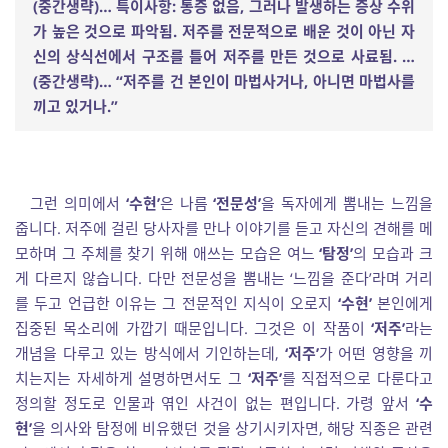
(
중간생략
)
…
특이사항
:
통증 없음
,
그러나 발생하는 증상 수위
가 높은 것으로 파악됨
.
저주를 전문적으로 배운 것이 아닌 자
신의 상식선에서 구조를 틀어 저주를 만든 것으로 사료됨
.
…
(
중간생략
)
…
“
저주를 건 본인이 마법사거나
,
아니면 마법사를
끼고 있거나
.”
그런 의미에서
‘수현’
은 나름
‘전문성’
을 독자에게 뽐내는 느낌을
줍니다. 저주에 걸린 당사자를 만나 이야기를 듣고 자신의 견해를 메
모하며 그 주체를 찾기 위해 애쓰는 모습은 여느
‘탐정’
의 모습과 크
게 다르지 않습니다. 다만 전문성을 뽐내는 ‘느낌을 준다’라며 거리
를 두고 언급한 이유는 그 전문적인 지식이 오로지
‘수현’
본인에게
집중된 목소리에 가깝기 때문입니다. 그것은 이 작품이
‘저주’
라는
개념을 다루고 있는 방식에서 기인하는데,
‘저주’
가 어떤 영향을 끼
치는지는 자세하게 설명하면서도 그
‘저주’
를 직접적으로 다룬다고
정의할 정도로 인물과 엮인 사건이 없는 편입니다. 가령 앞서
‘수
현’
을 의사와 탐정에 비유했던 것을 상기시키자면, 해당 직종은 관련