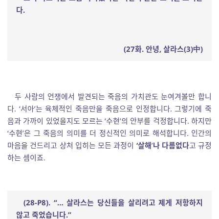
다
.
(27
화
.
안녕
,
살라스
(3)
中
)
두 사람의 언쟁에서 발견되는 죽음의 가치관도 눈여겨볼만 합니
다. ‘서아’는 육체적인 죽음만을 죽음으로 인정합니다. 그렇기에 죽
음과 가까이 있었을지도 모르는 ‘수현’의 안부를 걱정합니다. 하지만
‘수현’은 그 죽음의 의미를 더 정신적인 의미로 해석합니다. 인간의
마음을 건드리고 상처 입히는 모든 과정이
‘살해
’
나 다름없다
고 규정
하는 셈이죠.
(28-P8). “
…
살라스는 당신들을 살리려고 제게 저항하지
않고 죽었습니다
.”