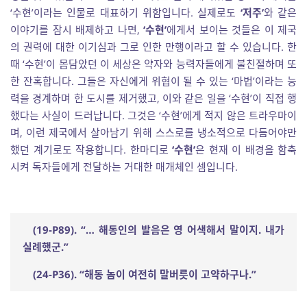
‘수현’이라는 인물로 대표하기 위함입니다. 실제로도
‘저주’
와 같은
이야기를 잠시 배제하고 나면,
‘수현’
에게서 보이는 것들은 이 제국
의 권력에 대한 이기심과 그로 인한 만행이라고 할 수 있습니다. 한
때 ‘수현’이 몸담았던 이 세상은 약자와 능력자들에게 불친절하며 또
한 잔혹합니다. 그들은 자신에게 위협이 될 수 있는 ‘마법’이라는 능
력을 경계하며 한 도시를 제거했고, 이와 같은 일을 ‘수현’이 직접 행
했다는 사실이 드러납니다. 그것은 ‘수현’에게 적지 않은 트라우마이
며, 이런 제국에서 살아남기 위해 스스로를 냉소적으로 다듬어야만
했던 계기로도 작용합니다. 한마디로
‘수현’
은 현재 이 배경을 함축
시켜 독자들에게 전달하는 거대한 매개체인 셈입니다.
(19-P89). “
…
해동인의 발음은 영 어색해서 말이지
.
내가
실례했군
.”
(24-P36). “
해동 놈이 여전히 말버릇이 고약하구나
.”