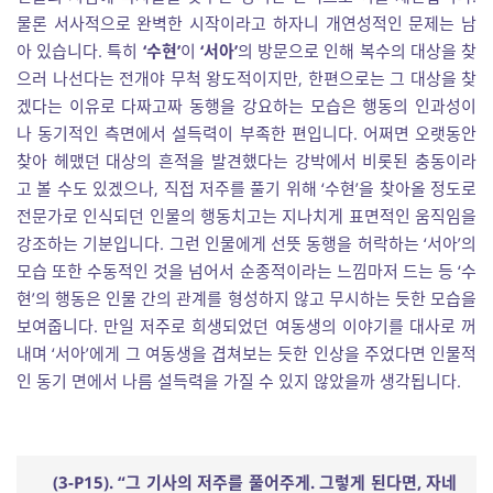
물론 서사적으로 완벽한 시작이라고 하자니 개연성적인 문제는 남
아 있습니다. 특히
‘수현’
이
‘서아’
의 방문으로 인해 복수의 대상을 찾
으러 나선다는 전개야 무척 왕도적이지만, 한편으로는 그 대상을 찾
겠다는 이유로 다짜고짜 동행을 강요하는 모습은 행동의 인과성이
나 동기적인 측면에서 설득력이 부족한 편입니다. 어쩌면 오랫동안
찾아 헤맸던 대상의 흔적을 발견했다는 강박에서 비롯된 충동이라
고 볼 수도 있겠으나, 직접 저주를 풀기 위해 ‘수현’을 찾아올 정도로
전문가로 인식되던 인물의 행동치고는 지나치게 표면적인 움직임을
강조하는 기분입니다. 그런 인물에게 선뜻 동행을 허락하는 ‘서아’의
모습 또한 수동적인 것을 넘어서 순종적이라는 느낌마저 드는 등 ‘수
현’의 행동은 인물 간의 관계를 형성하지 않고 무시하는 듯한 모습을
보여줍니다. 만일 저주로 희생되었던 여동생의 이야기를 대사로 꺼
내며 ‘서아’에게 그 여동생을 겹쳐보는 듯한 인상을 주었다면 인물적
인 동기 면에서 나름 설득력을 가질 수 있지 않았을까 생각됩니다.
(3-P15). “
그 기사의 저주를 풀어주게
.
그렇게 된다면
,
자네