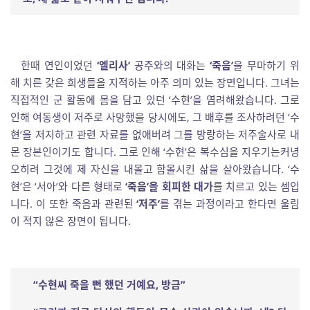
한때 연인이었던
‘엘리사’
공주와의 대화는
‘죽음’
을 무마하기 위
해 치른 갖은 희생들을 지적하는 아주 의미 있는 장면입니다. 그녀는
직접적인 군 활동에 몸을 담고 있던 ‘수현’을 염려해왔습니다. 그로
인해 여동생이 저주로 사망했을 당시에도, 그 배후를 조사하려던 ‘수
현’을 저지하고 관련 자료를 없애버려 그를 방랑하는 저주술사로 내
몬 장본인이기도 합니다. 그로 인해 ‘수현’은 복수심을 지우기는커녕
오히려 그것에 제 자신을 내몰고 함몰시킨 삶을 살아왔습니다. ‘수
현’은 ‘서아’와 다른 형태로
‘죽음’을 회피한 대가
를 치르고 있는 셈입
니다. 이 또한 죽음과 관련된
‘저주’
를 겪는 과정이라고 한다면 울림
이 적지 않은 장면이 됩니다.
“
수현씨 죽을 뻔 했던 거예요
,
방금
”