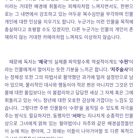
이라는 거대한 배경에 휘둘리는 피해자처럼 느껴지면서도, 한편으
로는 그 내면에서 강조하고 있는 어두운 복수심만을 부각하며 인물
개인에 대한 인상을 지우기도 합니다. 누군가는 이런 인물을 목적에
충실하다고 호평할 수도 있겠지만, 다른 누군가는 인물의 개인이 존
재하지 않는 거대한 카메라처럼 느껴져도 이상하지 않습니다.
때문에 독자는
‘제국’
의 실체를 파악할수록 역설적이게도
‘수현’
이
라는 인물에게서 멀어지는 듯한 기분을 느끼곤 합니다.
‘저주술사’
라
는 정체성 또한 그의 마법사로 활약했던 과거에 밀려 설정만으로 남
아 있으며, 물리적인 대사와 행동이야 적은 편은 아니지만 그것은 인
물에 대한 몰입보다는 이 불합리하고 답답한 세상 그 자체 혹은 그에
휘둘리고 있는 어느 청년에 대한 모호한 감상에 가깝다는 느낌도 있
습니다. 그렇다면 주변 인물들이 ‘수현’을 움직일 수 있도록 자극을
주는 방식도 필요하지만, 동행자인
‘서아’
는 지나치게 순종적인 인물
상으로 그녀에게 얽혀 있는 혈마법이나 저주와 같은 배경설정들만
이 눈에 띄는 편이며, 그 외에는 이들이 나아가야할 또 다른 목적으