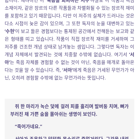
합니다. 왜냐하면 이
‘죽음을 회피하는 저주’
야말로 이 작품의 핵심
소재이자, 같은 장르의 다른 작품들과 차별화될 수 있는 장르적 재미
를 포함하고 있기 때문입니다. 다만 이 저주의 실체가 드러나는 것은
다소 시점이 늦은 감이 있으며, 그 또한 독자의 눈을 대변하고 있는
‘수현’
이 보고 들은 경험보다는 통제된 공간에서 전해듣는 보고와 같
은 형태를 띠고 있습니다. 작품이 직접 장르적 재미를 거세하며 그
저주를 건조한 개념 상태로 남겨놓는 셈입니다. 그렇다면 독자는 이
개념 자체에서 발견되는 것에 치중할 수밖에 없습니다. 여기서
‘서
아’
는 죽음 자체를 경험할 수 없는 것이 아닌, 죽음을 매개로 돌아온
다는 것을 알 수 있습니다. 즉,
‘서아’
에게 죽음은 거세된 무언가가 아
닌, 오히려 경험할 수밖에 없는 무언가라는 뜻입니다.
쥐 한 마리가 녹슨 덫에 걸려 피를 흘리며 발버둥 치며
,
뼈가
부러진 채 가쁜 숨을 몰아쉬는 생명이 보인다
.
“
죽어가네요
.”
서아가 조용하고 덤덤한 목소리로 중얼거린다
.
그것을 내려