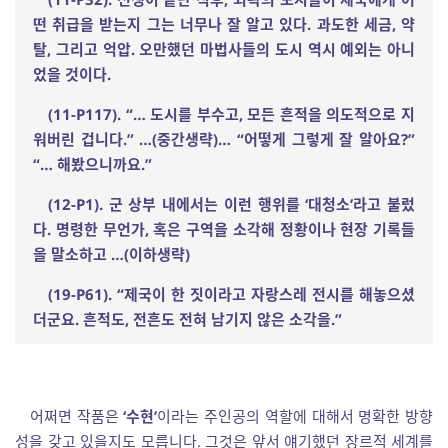
떤 취급을 받는지 그는 너무나 잘 알고 있다
.
과도한 세금
,
약
탈
,
그리고 억압
.
오만했던 마법사들의 도시 역시 예외는 아니
었을 것이다
.
(11-P117). “
…
도시를 부수고
,
모든 흔적을 의도적으로 지
워버린 겁니다
.”
…
(
중간생략
)
…
“
어떻게 그렇게 잘 알아요
?”
“
…
해봤으니까요
.”
(12-P1).
군 상부 내에서는 이런 행위를
‘
대청소
’
라고 불렀
다
.
명령한 무언가
,
혹은 구역을 소각해 정황이나 현장 기록들
을 말소하고
…
(
이하생략
)
(19-P61). “
제국이 한 짓이라고 자랑스레 전시를 해놓으셨
더군요
.
흔적도
,
전흔도 전혀 남기지 않은 소각을
.”
어쩌면 작품은
‘수현’
이라는 주인공의 역할에 대해서 명확한 방향
성을 갖고 있을지도 모릅니다. 그것은 앞서 얘기했던 장르적 세계를