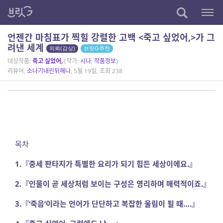
언젠간 마침표가 찍힐 강렬한 고백 <죽고 싶었어,>가 그
려낸 세계
의뢰(감상)
브릿G추천
대상작품:
죽고 싶었어,
(작가:
시나
,
작품정보
)
리뷰어:
소나기내린뒤해나
, 5월 19일, 조회 238
목차
1.『중세 판타지가 특별한 요리가 되기 힘든 세상이에요.』
2.『인물이 곧 세상처럼 보이는 구성은 영리하며 매력적이죠.』
3.『‘죽음’이라는 언어가 단단하고 복잡한 울림이 될 때….』