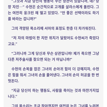
“
그것과 지금 당신의 행동이 무슨 상관이 있습니까
,
네
?
당
장 자진
―
”
수현은 순간적으로 고개를 살라스에게 돌린다
.
그
는 여전히 웅크린 채 떨고 있었다
. “
안 좋은 선택이라도 하기
를 바라는 겁니까
?”
그의 격양된 목소리에 서아의 표정도 한층 더 차가워진다
.
“
저 자의 마법이 한 치만 위치가 달랐어도 수현씨가 죽었다
고요
.”
“
그러니까 그게 당신과 무슨 상관입니까
!
제가 죽으면 그냥
다른 저주술사를 찾으면 되는 거 아닙니까
!”
수현의 손목을 잡은 그녀의 손아귀 힘이 더 강해지자
,
수현
은 힘을 줘서 그녀의 손을 풀어낸다
.
그녀의 손이 허공을 한 번
헛돈다
.
“
지금 당신이 하는 행동도
,
사람을 죽이는 것과 마찬가지입
니다
.”
그의 목소리는 조금 작아졌지만 여전히 눈은 그녀를 노려본