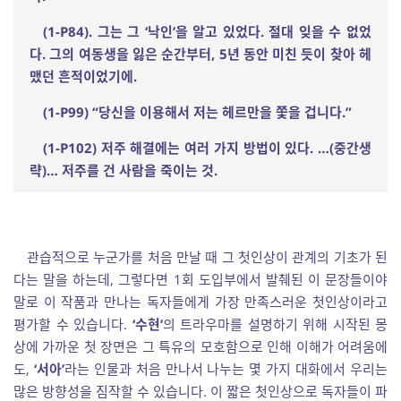
(1-P84).
그는 그
‘
낙인
’
을 알고 있었다
.
절대 잊을 수 없었
다
.
그의 여동생을 잃은 순간부터
, 5
년 동안 미친 듯이 찾아 헤
맸던 흔적이었기에
.
(1-P99) “
당신을 이용해서 저는 헤르만을 쫓을 겁니다
.”
(1-P102)
저주 해결에는 여러 가지 방법이 있다
.
…
(
중간생
략
)
…
저주를 건 사람을 죽이는 것
.
관습적으로 누군가를 처음 만날 때 그 첫인상이 관계의 기초가 된
다는 말을 하는데, 그렇다면 1회 도입부에서 발췌된 이 문장들이야
말로 이 작품과 만나는 독자들에게 가장 만족스러운 첫인상이라고
평가할 수 있습니다.
‘수현’
의 트라우마를 설명하기 위해 시작된 몽
상에 가까운 첫 장면은 그 특유의 모호함으로 인해 이해가 어려움에
도,
‘서아’
라는 인물과 처음 만나서 나누는 몇 가지 대화에서 우리는
많은 방향성을 짐작할 수 있습니다. 이 짧은 첫인상으로 독자들이 파