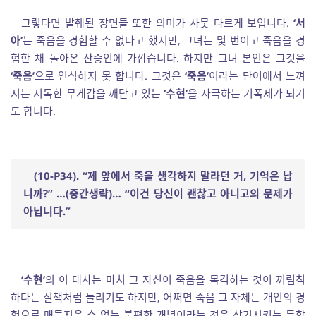
그렇다면 발췌된 장면들 또한 의미가 사뭇 다르게 보입니다.
‘서
아’
는 죽음을 경험할 수 없다고 했지만, 그녀는 몇 번이고 죽음을 경
험한 채 돌아온 산증인에 가깝습니다. 하지만 그녀 본인은 그것을
‘죽음’
으로 인식하지 못 합니다. 그것은
‘죽음’
이라는 단어에서 느껴
지는 지독한 무게감을 깨닫고 있는
‘수현’
을 자극하는 기폭제가 되기
도 합니다.
(10-P34). “
제 앞에서 죽을 생각하지 말라던 거
,
기억은 납
니까
?”
…
(
중간생략
)
…
“
이건 당신이 괜찮고 아니고의 문제가
아닙니다
.”
‘수현’
의 이 대사는 마치 그 자신이 죽음을 목격하는 것이 꺼림칙
하다는 질책처럼 들리기도 하지만, 어쩌면 죽음 그 자체는 개인의 경
험으로 매듭지을 수 없는 불편한 개념이라는 것을 상기시키는 듯합