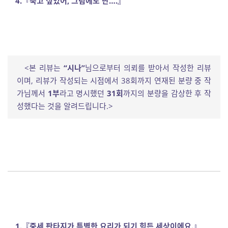
4.『죽고 싶었어, 그럼에도 난….』
<본 리뷰는
“
시나
”
님으로부터 의뢰를 받아서 작성한 리뷰
이며, 리뷰가 작성되는 시점에서 38회까지 연재된 분량 중 작
가님께서
1부
라고 명시했던
31회
까지의 분량을 감상한 후 작
성했다는 것을 알려드립니다.>
1.
『
중세 판타지가 특별한 요리가 되기 힘든 세상이에요
.
』