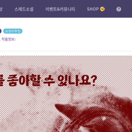
상
스레드소설
이벤트&커뮤니티
SHOP
브릿G추천
,
작품정보
)