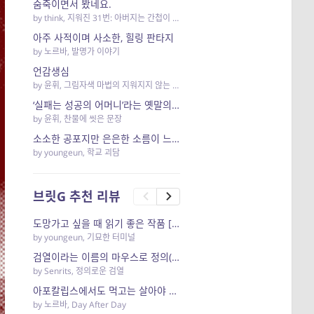
숨죽이면서 봤네요.
by
think
,
지워진 31번: 아버지는 간첩이 아니었다
아주 사적이며 사소한, 힐링 판타지
by
노르바
,
발명가 이야기
언감생심
by
윤휘
,
그림자색 마법의 지워지지 않는 이야기
‘실패는 성공의 어머니’라는 옛말의 AI 버전.
by
윤휘
,
찬물에 씻은 문장
소소한 공포지만 은은한 소름이 느껴지는 작품 [학교 괴담]
by
youngeun
,
학교 괴담
브릿G 추천 리뷰
도망가고 싶을 때 읽기 좋은 작품 [기묘한 터미널]
by
youngeun
,
기묘한 터미널
검열이라는 이름의 마우스로 정의(正義)를 클릭하려면
by
Senrits
,
정의로운 검열
아포칼립스에서도 먹고는 살아야 하니까
by
노르바
,
Day After Day