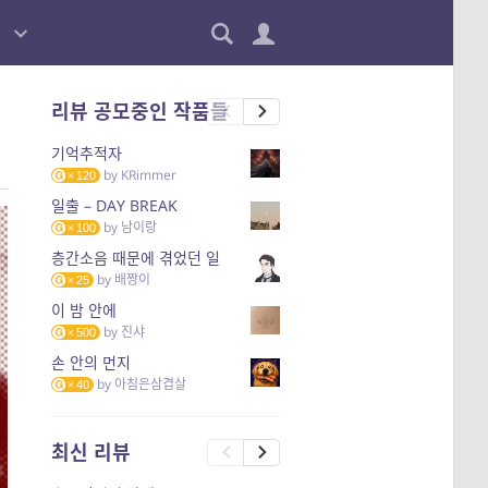
리뷰 공모중인 작품들
기억추적자
by
KRimmer
120
일출 – DAY BREAK
by
남이랑
100
층간소음 때문에 겪었던 일
by
배짱이
25
이 밤 안에
by
진샤
500
손 안의 먼지
by
아침은삼겹살
40
최신 리뷰