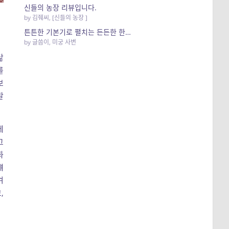
신들의 농장 리뷰입니다.
by
김줴씨
,
[신들의 농장 ]
튼튼한 기본기로 펼치는 든든한 한 끼.
by
글씀이
,
미궁 사변
닮
를
보
말
게
그
화
얘
겨
,