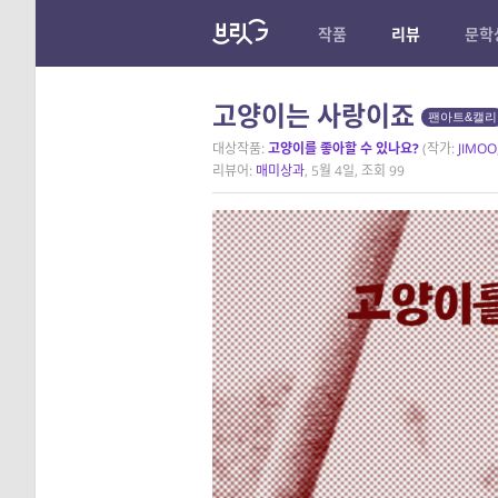
작품
리뷰
문학
고양이는 사랑이죠
팬아트&캘리
대상작품:
고양이를 좋아할 수 있나요?
(작가:
JIMOO
리뷰어:
매미상과
, 5월 4일, 조회 99