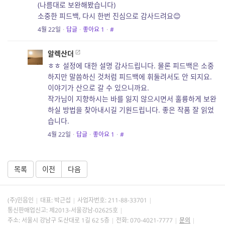
(나름대로 보완해봤습니다)
소중한 피드백, 다시 한번 진심으로 감사드려요😊
4월 22일
·
답글
·
좋아요
1
·
#
알렉산더
ㅎㅎ 설정에 대한 설명 감사드립니다. 물론 피드백은 소중
하지만 말씀하신 것처럼 피드백에 휘둘려서도 안 되지요.
이야기가 산으로 갈 수 있으니까요.
작가님이 지향하시는 바를 잃지 않으시면서 훌륭하게 보완
하실 방법을 찾아내시길 기원드립니다. 좋은 작품 잘 읽었
습니다.
4월 22일
·
답글
·
좋아요
1
·
#
목록
이전
다음
(주)민음인
대표: 박근섭
사업자번호:
211-88-33701
통신판매업신고: 제2013-서울강남-02625호
주소: 서울시 강남구 도산대로 1길 62 5층
전화: 070-4021-7777
문의