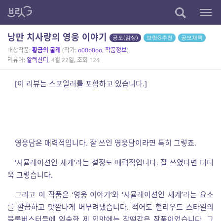
낭만 치사량의 영웅 이야기
공모(감상)
브릿G추천
공모채택
대상작품:
황금의 굴레
(작가:
o00o0oo
,
작품정보
)
리뷰어:
알렉산더
, 4월 22일, 조회 124
[이 리뷰는 스포일러를 포함하고 있습니다.]
영웅담은 매력적입니다. 잘 쓰인 영웅담이라면 특히 그렇죠.
‘시뮬레이션인 세계’라는 설정도 매력적입니다. 잘 쓰였다면 더더
욱 그렇습니다.
그리고 이 작품은 ‘영웅 이야기’와 ‘시뮬레이션인 세계’라는 요소
를 깔끔하고 맛깔나게 버무려냈습니다. 적어도 헐리우드 스타일의
블록버스터들에 익숙한 제 입맛에는 찰떡같은 작품이었습니다. 그