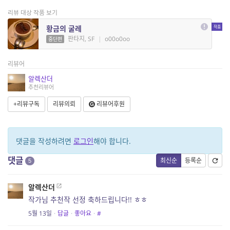
리뷰 대상 작품 보기
황금의 굴레
판타지, SF
|
o00o0oo
중단편
리뷰어
알렉산더
추천리뷰어
+리뷰구독
리뷰의뢰
리뷰어후원
댓글을 작성하려면
로그인
해야 합니다.
댓글
최신순
등록순
5
알렉산더
작가님 추천작 선정 축하드립니다!! ㅎㅎ
5월 13일
·
답글
·
좋아요
·
#