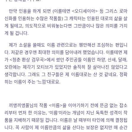
만약 인용을 하게 되면 (이를테면 <오디세이아> 등 그리스 로마
신화를 인용하는 수많은 작품들) 그 캐릭터는 인용된 대로의 삶을 살
게 될테고, 의도적으로 비워놓는다면 그만큼이나 많은 의미를 가지
게 될 겁니다.
제가 소설을 쓸때도 이름 관련으로는 웬만해선 조심하는 편입니
다. 저같은 경우엔 최대한 의미를 담아내려 했었습니다. 이를테면 제
가 <청춘 환상 검무곡>에서 썼던 주인공들 이름인 하양, 산새, 달래,
모란에는 제각기 모티브가 있었지만 솔직히 잘 살아나진 않았다고
생각합니다. 그래도 그 친구들은 제 이름대로는 산 것 같네요. 정확
히는 이름이 주는 ‘느낌’대로요.
끼앵끼앵풀님의 작품 <이름>을 이야기하기 전에 뜬금 없는 잡소
리부터 먼저 한 이유는, ‘이름’이라는 개념이 지닌 독특한 성격이 작
품을 지배하기 때문일 겁니다. 이름은 날 때부터 타인에 의해 결정됩
니다. 꼭 사람이 제 이름만큼의 삶을 산다는 보장은 없지만 매 순간