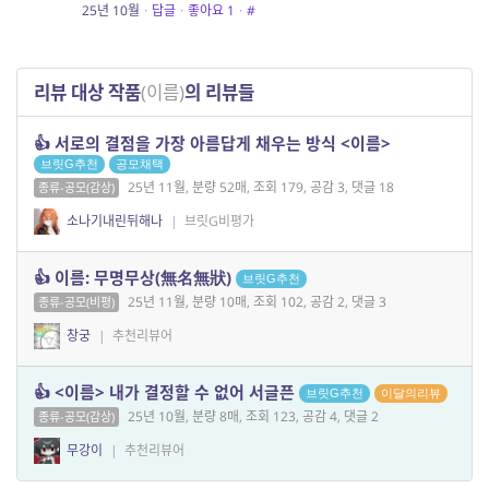
25년 10월
·
답글
·
좋아요
1
·
#
리뷰 대상 작품
(이름)
의 리뷰들
👍 서로의 결점을 가장 아름답게 채우는 방식 <이름>
브릿G추천
공모채택
25년 11월, 분량 52매, 조회 179, 공감 3, 댓글 18
종류-공모(감상)
소나기내린뒤해나
|
브릿G비평가
👍 이름: 무명무상(無名無狀)
브릿G추천
25년 11월, 분량 10매, 조회 102, 공감 2, 댓글 3
종류-공모(비평)
창궁
|
추천리뷰어
👍 <이름> 내가 결정할 수 없어 서글픈
브릿G추천
이달의리뷰
25년 10월, 분량 8매, 조회 123, 공감 4, 댓글 2
종류-공모(감상)
무강이
|
추천리뷰어