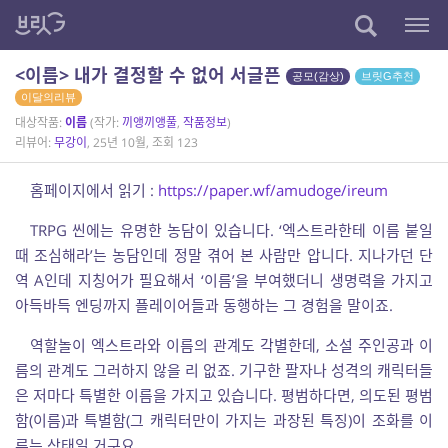
<이름> 내가 결정할 수 없어 서글픈
공모(감상)
브릿G추천
이달의리뷰
대상작품:
이름
(작가:
끼앵끼앵풀
,
작품정보
)
리뷰어:
무강이
, 25년 10월, 조회 123
홈페이지에서 읽기 :
https://paper.wf/amudoge/ireum
TRPG 씬에는 유명한 농담이 있습니다. ‘엑스트라한테 이름 붙일
때 조심해라’는 농담인데 정말 겪어 본 사람만 압니다. 지나가던 단
역 A인데 지칭어가 필요해서 ‘이름’을 부여했더니 생명력을 가지고
아득바득 엔딩까지 플레이어들과 동행하는 그 경험을 말이죠.
역할놀이 엑스트라와 이름의 관계도 각별한데, 소설 주인공과 이
름의 관계도 그러하지 않을 리 없죠. 기구한 팔자나 성격의 캐릭터들
은 저마다 특별한 이름을 가지고 있습니다. 평범하다면, 의도된 평범
함(이름)과 특별함(그 캐릭터만이 가지는 과장된 특징)이 조화를 이
루는 상태일 거구요.