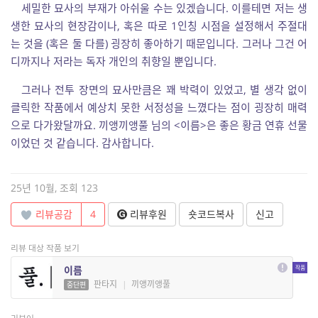
세밀한 묘사의 부재가 아쉬울 수는 있겠습니다. 이를테면 저는 생
생한 묘사의 현장감이나, 혹은 따로 1인칭 시점을 설정해서 주절대
는 것을 (혹은 둘 다를) 굉장히 좋아하기 때문입니다. 그러나 그건 어
디까지나 저라는 독자 개인의 취향일 뿐입니다.
그러나 전투 장면의 묘사만큼은 꽤 박력이 있었고, 별 생각 없이
클릭한 작품에서 예상치 못한 서정성을 느꼈다는 점이 굉장히 매력
으로 다가왔달까요. 끼앵끼앵풀 님의 <이름>은 좋은 황금 연휴 선물
이었던 것 같습니다. 감사합니다.
25년 10월, 조회 123
리뷰공감
4
리뷰후원
숏코드복사
신고
리뷰 대상 작품 보기
이름
판타지
|
끼앵끼앵풀
중단편