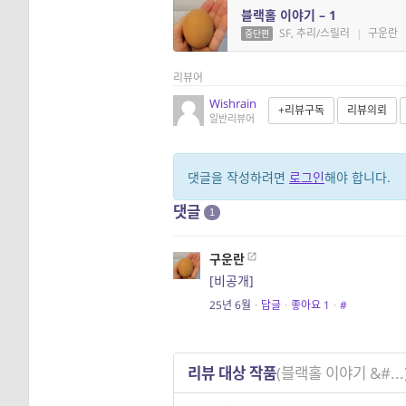
블랙홀 이야기 – 1
SF, 추리/스릴러
|
구운란
중단편
리뷰어
Wishrain
+리뷰구독
리뷰의뢰
일반리뷰어
댓글을 작성하려면
로그인
해야 합니다.
댓글
1
구운란
[비공개]
25년 6월
·
답글
·
좋아요
1
·
#
리뷰 대상 작품
(블랙홀 이야기 &#...