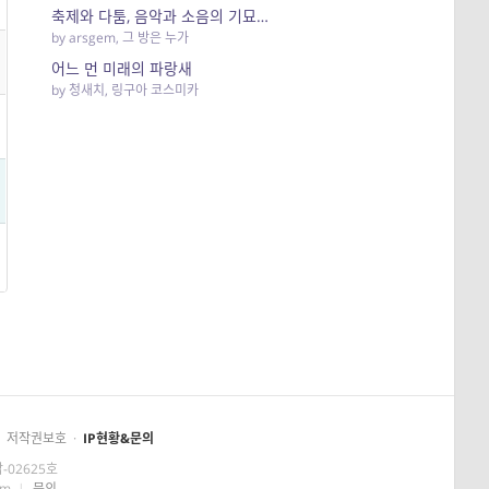
축제와 다툼, 음악과 소음의 기묘한 하모니
by
arsgem
,
그 방은 누가
어느 먼 미래의 파랑새
by
청새치
,
링구아 코스미카
저작권보호
·
IP현황&문의
-02625호
om
|
문의