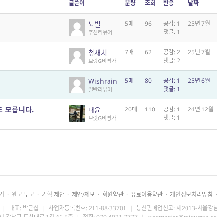
글쓴이
분량
조회
반응
날짜
뇌빌
5매
96
공감: 1
25년 7월
댓글: 1
추천리뷰어
청새치
7매
62
공감: 2
25년 7월
댓글: 2
브릿G비평가
Wishrain
5매
80
공감: 1
25년 6월
댓글: 1
일반리뷰어
도 모릅니다.
태윤
20매
110
공감: 1
24년 12월
댓글: 1
브릿G비평가
기
·
원고 투고
·
기획 제안
·
제안/제보
·
회원약관
·
유료이용약관
·
개인정보처리방침
·
|
대표: 박근섭
|
사업자등록번호: 211-88-33701
|
통신판매업신고: 제2013-서울강남
시 강남구 도산대로 1길 62 5층
|
전화: 070-4021-7777
|
webmaster@minumsa.c