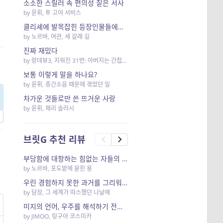
소소한 스릴러 속 편의성 짙은 서사
by
윤휘
,
투 고어 서비스
클리셰에 발목잡힌 등장인물들에게 술 한 잔 사주는 소설
by
노르바
,
여관, 세 갈래 길
진짜 재밌다
by
랑데뷰3
,
지워진 31번: 아버지는 간첩이 아니었다
보통 이렇게 말을 하나요?
by
윤휘
,
층간소음 때문에 겪었던 일
차가운 것들로만 쓴 뜨거운 사랑
by
윤휘
,
체리 슬러시
브릿G 추천 리뷰
부당함에 대항하는 힘없는 자들의 은유
by
노르바
,
포도밭에 묻힌 용
우린 경험하지 못한 과거를 그리워 하다가 그만,
by
담장
,
그 세계가 따스했던 나날에
미지의 언어, 우주를 해석하기 전에 우리는 먼저 하나가 되어야 했다.
by
JIMOO
,
링구아 코스미카