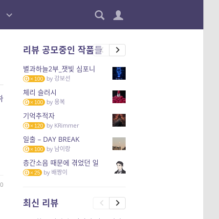
리뷰 공모중인 작품들
별과하늘2부_잿빛 심포니
by
강보선
100
체리 슬러시
하
by
용복
100
기억추적자
by
KRimmer
120
일출 – DAY BREAK
by
남이랑
100
층간소음 때문에 겪었던 일
by
배짱이
25
0
최신 리뷰