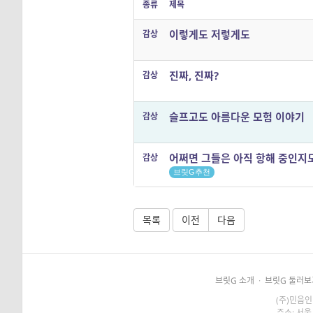
종류
제목
이렇게도 저렇게도
감상
진짜, 진짜?
감상
슬프고도 아름다운 모험 이야기
감상
어쩌면 그들은 아직 항해 중인지
감상
브릿G추천
목록
이전
다음
브릿G 소개
·
브릿G 둘러보
(주)민음인
주소: 서울