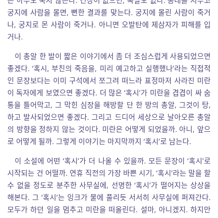
는 아무도 죽지 않는다. 긴장이 없으면, 폭발도 없다. 총대를 지우고
궁지에 사람을 몰면, 뻔한 결과를 맞는다. 궁지에 몰린 사람이 죽거
나, 궁지로 몬 사람이 죽거나. 아니면 오발탄에 제삼자가 피해를 입
거나.
이 총알 한 발이 짧은 이야기에서 좀 더 조심스럽게 사용되었으면
좋겠다. ‘혹시, 부친의 죽음을, 미리 예고하고 실행했나’라는 직접적
인 문장보다는 이미 구석에서 쪼그려 떠느라 표정마저 사라진 미란
이 독자에게 보였으면 좋겠다. 더 많은 ‘혹시’가 미란을 겹겹이 싸 숨
통을 틀어막고, 그 막힌 심장을 해방할 단 한 방의 총알, 그것이 탕,
하고 발사되었으면 좋겠다. 그리고 드디어 세상으로 날아오른 총알
의 방향을 정하지 않는 것이다. 미란은 어떻게 되었을까. 아니, 앞으
로 어떻게 될까. 그렇게 이야기는 마지막까지 ‘혹시’로 남는다.
이 소설에 어떤 ‘혹시’가 더 나올 수 있을까. 모든 문장이 ‘혹시’로
시작되는 건 어떨까. 연휴 직전의 가장 바쁜 시기, ‘혹시’라는 말을 할
수 없을 정도로 분주한 사무실에, 선명한 ‘혹시’가 떨어지는 상상을
해본다. 그 ‘혹시’는 잉크가 물에 풀리듯 서서히 사무실에 퍼져간다.
모두가 하던 일을 멈추고 미란을 떠올린다. 설마, 아니겠지. 하지만