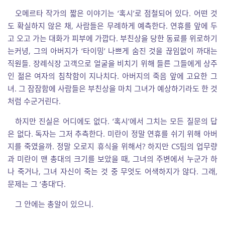
오메르타 작가의 짧은 이야기는 ‘혹시’로 점철되어 있다. 어떤 것
도 확실하지 않은 채, 사람들은 무례하게 예측한다. 연휴를 앞에 두
고 오고 가는 대화가 피부에 가깝다. 부친상을 당한 동료를 위로하기
는커녕, 그의 아버지가 ‘타이밍’ 나쁘게 숨진 것을 끊임없이 까대는
직원들. 장례식장 고객으로 얼굴을 비치기 위해 들른 그들에게 상주
인 젊은 여자의 침착함이 지나치다. 아버지의 죽음 앞에 고요한 그
녀. 그 잠잠함에 사람들은 부친상을 마치 그녀가 예상하기라도 한 것
처럼 수군거린다.
하지만 진실은 어디에도 없다. ‘혹시’에서 그치는 모든 질문의 답
은 없다. 독자는 그저 추측한다. 미란이 정말 연휴를 쉬기 위해 아버
지를 죽였을까. 정말 오로지 휴식을 위해서? 하지만 CS팀의 업무량
과 미란이 맨 총대의 크기를 보았을 때, 그녀의 주변에서 누군가 하
나 죽거나, 그녀 자신이 죽는 것 중 무엇도 어색하지가 않다. 그래,
문제는 그 ‘총대’다.
그 안에는 총알이 있으니.