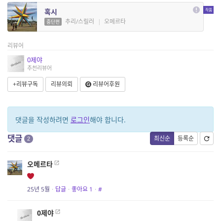
혹시
추리/스릴러
|
오메르타
중단편
리뷰어
0제야
추천리뷰어
+리뷰구독
리뷰의뢰
리뷰어후원
댓글을 작성하려면
로그인
해야 합니다.
댓글
최신순
등록순
2
오메르타
25년 5월
·
답글
·
좋아요
1
·
#
0제야