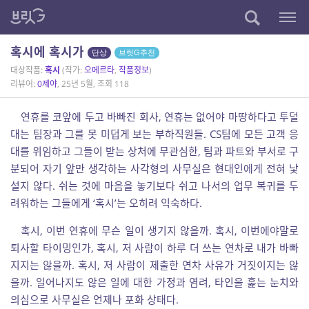
혹시에 혹시가
단상
브릿G추천
대상작품:
혹시
(작가:
오메르타
,
작품정보
)
리뷰어:
0제야
, 25년 5월, 조회 118
연휴를 코앞에 두고 바빠진 회사, 연휴는 없어야 마땅하다고 투덜
대는 팀장과 그를 못 미덥게 보는 부하직원들. CS팀에 모든 고객 응
대를 위임하고 그들이 받는 상처에 무관심한, 팀과 파트와 부서로 구
분되어 자기 앞만 생각하는 사각형의 사무실은 현대인에게 전혀 낯
설지 않다. 쉬는 것에 마음을 놓기보다 쉬고 나서의 업무 복귀를 두
려워하는 그들에게 ‘혹시’는 오히려 익숙하다.
혹시, 이번 연휴에 무슨 일이 생기지 않을까. 혹시, 이번에야말로
퇴사할 타이밍인가, 혹시, 저 사람이 하루 더 쓰는 연차로 내가 바빠
지지는 않을까. 혹시, 저 사람이 제출한 연차 사유가 거짓이지는 않
을까. 일어나지도 않은 일에 대한 가정과 염려, 타인을 훑는 눈치와
의심으로 사무실은 언제나 포화 상태다.