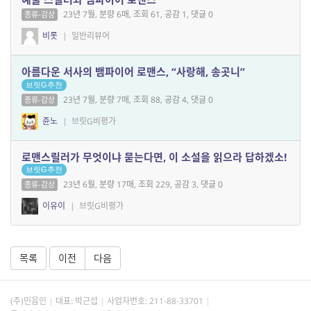
23년 7월, 분량 6매, 조회 61, 공감 1, 댓글 0
종류-감상
비롯
|
일반리뷰어
아름다운 서사의 뱀파이어 로맨스, “사랑해, 송곳니”
브릿G추천
23년 7월, 분량 7매, 조회 88, 공감 4, 댓글 0
종류-감상
쥰노
|
브릿G비평가
로맨스릴러가 무엇이냐 묻는다면, 이 소설을 읽으라 답하겠소!
브릿G추천
23년 6월, 분량 17매, 조회 229, 공감 3, 댓글 0
종류-감상
이유이
|
브릿G비평가
목록
이전
다음
(주)민음인
대표: 박근섭
사업자번호:
211-88-33701