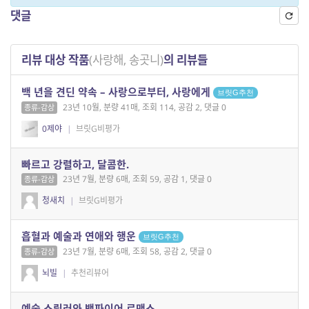
댓글
리뷰 대상 작품
(사랑해, 송곳니)
의 리뷰들
백 년을 견딘 약속 – 사랑으로부터, 사랑에게
브릿G추천
23년 10월, 분량 41매, 조회 114, 공감 2, 댓글 0
종류-감상
0제야
|
브릿G비평가
빠르고 강렬하고, 달콤한.
23년 7월, 분량 6매, 조회 59, 공감 1, 댓글 0
종류-감상
청새치
|
브릿G비평가
흡혈과 예술과 연애와 행운
브릿G추천
23년 7월, 분량 6매, 조회 58, 공감 2, 댓글 0
종류-감상
뇌빌
|
추천리뷰어
예술 스릴러와 뱀파이어 로맨스