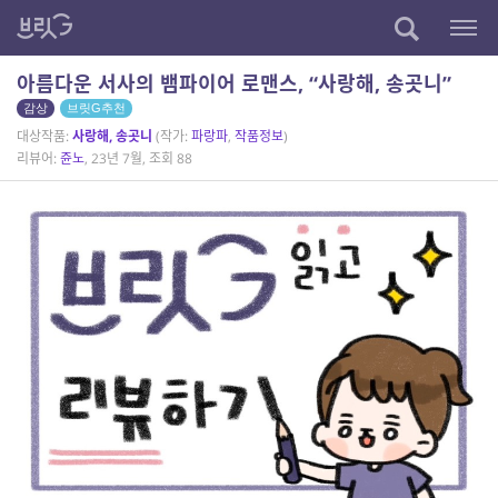
아름다운 서사의 뱀파이어 로맨스, “사랑해, 송곳니”
감상
브릿G추천
대상작품:
사랑해, 송곳니
(작가:
파랑파
,
작품정보
)
리뷰어:
쥰노
, 23년 7월, 조회 88