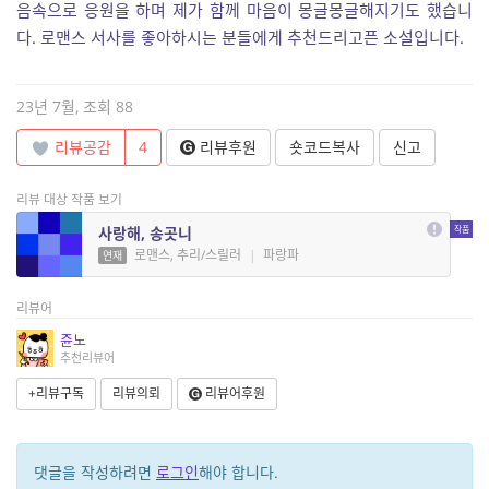
음속으로 응원을 하며 제가 함께 마음이 몽글몽글해지기도 했습니
다. 로맨스 서사를 좋아하시는 분들에게 추천드리고픈 소설입니다.
23년 7월, 조회 88
리뷰공감
4
리뷰후원
숏코드복사
신고
리뷰 대상 작품 보기
사랑해, 송곳니
로맨스, 추리/스릴러
|
파랑파
연재
리뷰어
쥰노
추천리뷰어
+리뷰구독
리뷰의뢰
리뷰어후원
댓글을 작성하려면
로그인
해야 합니다.