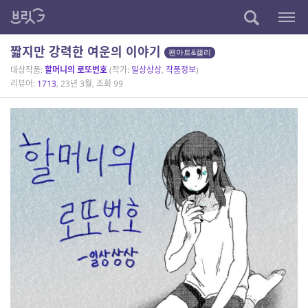
짧지만 강력한 여운의 이야기
팬아트&캘리
대상작품:
할머니의 로또번호
(작가:
일상상상
,
작품정보
)
리뷰어:
1713
, 23년 3월, 조회 99