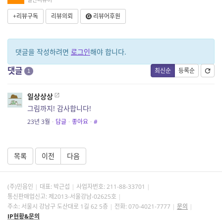
+리뷰구독
리뷰의뢰
리뷰어후원
댓글을 작성하려면
로그인
해야 합니다.
댓글
최신순
등록순
1
일상상상
그림까지! 감사합니다!
23년 3월
·
답글
·
좋아요
·
#
목록
이전
다음
(주)민음인
대표: 박근섭
사업자번호:
211-88-33701
통신판매업신고: 제2013-서울강남-02625호
주소: 서울시 강남구 도산대로 1길 62 5층
전화: 070-4021-7777
문의
IP현황&문의