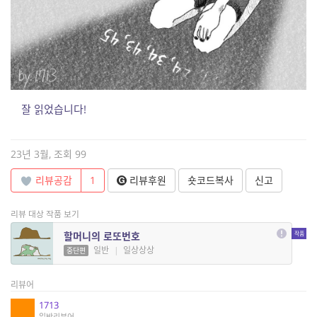
잘 읽었습니다!
23년 3월, 조회 99
리뷰공감
1
리뷰후원
숏코드복사
신고
리뷰 대상 작품 보기
할머니의 로또번호
일반
|
일상상상
중단편
리뷰어
1713
일반리뷰어