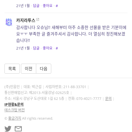
21년 1월
·
답글
·
좋아요
·
#
카지라투스
감사합니다 오슈님!! 새해부터 아주 소중한 선물을 받은 기분이에
요ㅜㅜ 부족한 글 즐겨주셔서 감사합니다. 더 열심히 정진해보겠
습니다!!
21년 1월
·
답글
·
좋아요
·
#
목록
이전
다음
(주)민음인
대표: 박근섭
사업자번호:
211-88-33701
통신판매업신고: 제2013-서울강남-02625호
주소: 서울시 강남구 도산대로 1길 62 5층
전화: 070-4021-7777
문의
IP현황&문의
데스크탑 버전
©
황금가지
All rights reserved.