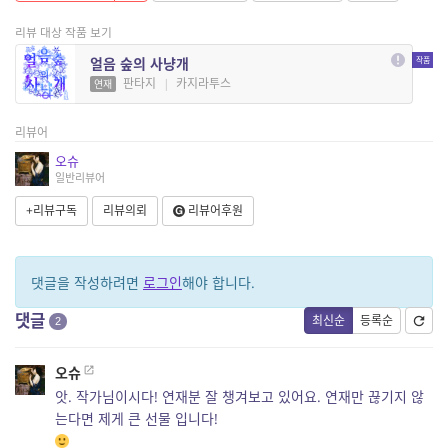
리뷰 대상 작품 보기
얼음 숲의 사냥개
판타지
|
카지라투스
연재
리뷰어
오슈
일반리뷰어
+리뷰구독
리뷰의뢰
리뷰어후원
댓글을 작성하려면
로그인
해야 합니다.
댓글
최신순
등록순
2
오슈
앗. 작가님이시다! 연재분 잘 챙겨보고 있어요. 연재만 끊기지 않
는다면 제게 큰 선물 입니다!