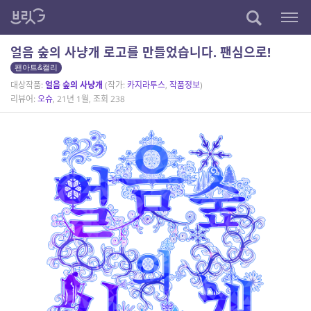
얼음 숲의 사냥개 로고를 만들었습니다. 팬심으로!
팬아트&캘리
대상작품:
얼음 숲의 사냥개
(작가:
카지라투스
,
작품정보
)
리뷰어:
오슈
, 21년 1월, 조회 238