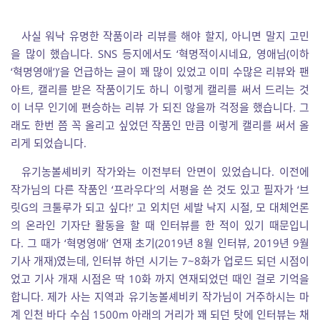
사실 워낙 유명한 작품이라 리뷰를 해야 할지, 아니면 말지 고민
을 많이 했습니다. SNS 등지에서도 ‘혁명적이시네요, 영애님(이하
‘혁명영애’)’을 언급하는 글이 꽤 많이 있었고 이미 수많은 리뷰와 팬
아트, 캘리를 받은 작품이기도 하니 이렇게 캘리를 써서 드리는 것
이 너무 인기에 편승하는 리뷰 가 되진 않을까 걱정을 했습니다. 그
래도 한번 쯤 꼭 올리고 싶었던 작품인 만큼 이렇게 캘리를 써서 올
리게 되었습니다.
유기농볼셰비키 작가와는 이전부터 안면이 있었습니다. 이전에
작가님의 다른 작품인 ‘프라우다’의 서평을 쓴 것도 있고 필자가 ‘브
릿G의 크툴루가 되고 싶다!’ 고 외치던 세발 낙지 시절, 모 대체언론
의 온라인 기자단 활동을 할 때 인터뷰를 한 적이 있기 때문입니
다. 그 때가 ‘혁명영애’ 연재 초기(2019년 8월 인터뷰, 2019년 9월
기사 개재)였는데, 인터뷰 하던 시기는 7~8화가 업로드 되던 시점이
었고 기사 개재 시점은 딱 10화 까지 연재되었던 때인 걸로 기억을
합니다. 제가 사는 지역과 유기농볼셰비키 작가님이 거주하시는 마
계 인천 바다 수심 1500m 아래의 거리가 꽤 되던 탓에 인터뷰는 채