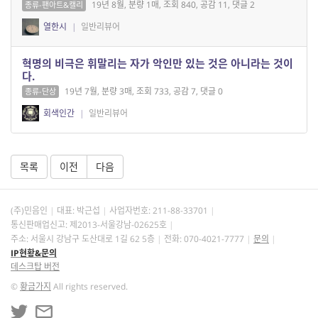
19년 8월, 분량 1매, 조회 840, 공감 11, 댓글 2
종류-팬아트&캘리
열한시
|
일반리뷰어
혁명의 비극은 휘말리는 자가 악인만 있는 것은 아니라는 것이
다.
19년 7월, 분량 3매, 조회 733, 공감 7, 댓글 0
종류-단상
회색인간
|
일반리뷰어
목록
이전
다음
(주)민음인
대표: 박근섭
사업자번호:
211-88-33701
통신판매업신고: 제2013-서울강남-02625호
주소: 서울시 강남구 도산대로 1길 62 5층
전화: 070-4021-7777
문의
IP현황&문의
데스크탑 버전
©
황금가지
All rights reserved.