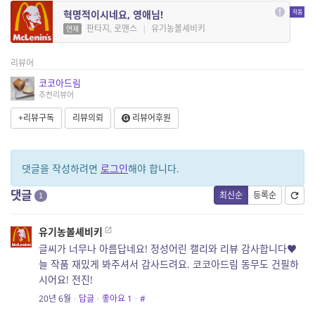
혁명적이시네요, 영애님!
판타지, 로맨스
|
유기농볼셰비키
연재
리뷰어
코코아드림
추천리뷰어
+리뷰구독
리뷰의뢰
리뷰어후원
댓글을 작성하려면
로그인
해야 합니다.
댓글
최신순
등록순
1
유기농볼셰비키
글씨가 너무나 아름답네요! 정성어린 캘리와 리뷰 감사합니다♥
늘 작품 재밌게 봐주셔서 감사드려요. 코코아드림 동무도 건필하
시어요! 전진!
20년 6월
·
답글
·
좋아요
1
·
#