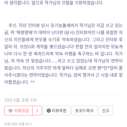
라 생각합니다. 앞으로 작가님의 건필을 기원하겠습니다.
추신. 작년 인터뷰 당시 유기농볼셰비키 작가님은 지금 쓰고 있는
글, 즉 ‘혁명영애’가 대박이 난다면 (당시) 인터뷰어인 나를 포함한 자
신의 지인들에게 한우를 쏘기로 약속하셨습니다. 그리고 인터뷰 후
얼마 뒤, 브릿G와 계약을 맺으셨습니다! 한참 전의 일이지만 뒤늦게
나마 다시 한 번 축하드리며 약속 이행을 촉구하는 바 입니다. 작가
님, 저 약속 안 잊었습니다……라고 쓰고 있었는데 작가님의 연락이
왔습니다. 자신의 거주지인 마계 앞바다 심해로 오면 명*진*갈비 를
사주시겠다는 연락이었습니다. 작가님, 장비 챙겨서 근 시일 내로 찾
아뵙겠습니다. ^^
20년 6월, 조회 376
리뷰공감
3
리뷰후원
숏코드복사
신고
리뷰 대상 작품 보기