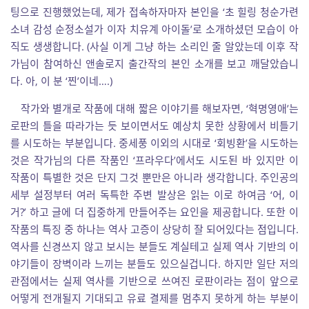
팅으로 진행했었는데, 제가 접속하자마자 본인을 ‘초 힐링 청순가련
소녀 감성 순정소설가 이자 치유계 아이돌’로 소개하셨던 모습이 아
직도 생생합니다. (사실 이게 그냥 하는 소리인 줄 알았는데 이후 작
가님이 참여하신 앤솔로지 출간작의 본인 소개를 보고 깨달았습니
다. 아, 이 분 ‘찐’이네….)
작가와 별개로 작품에 대해 짧은 이야기를 해보자면, ‘혁명영애’는
로판의 틀을 따라가는 듯 보이면서도 예상치 못한 상황에서 비틀기
를 시도하는 부분입니다. 중세풍 이외의 시대로 ‘회빙환’을 시도하는
것은 작가님의 다른 작품인 ‘프라우다’에서도 시도된 바 있지만 이
작품이 특별한 것은 단지 그것 뿐만은 아니라 생각합니다. 주인공의
세부 설정부터 여러 독특한 주변 발상은 읽는 이로 하여금 ‘어, 이
거?’ 하고 글에 더 집중하게 만들어주는 요인을 제공합니다. 또한 이
작품의 특징 중 하나는 역사 고증이 상당히 잘 되어있다는 점입니다.
역사를 신경쓰지 않고 보시는 분들도 계실테고 실제 역사 기반의 이
야기들이 장벽이라 느끼는 분들도 있으실겁니다. 하지만 일단 저의
관점에서는 실제 역사를 기반으로 쓰여진 로판이라는 점이 앞으로
어떻게 전개될지 기대되고 유료 결제를 멈추지 못하게 하는 부분이