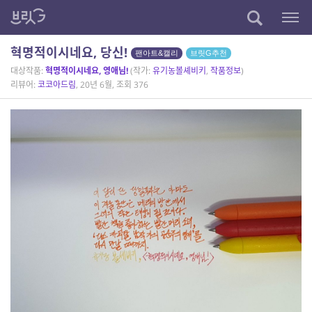
혁명적이시네요, 당신!
팬아트&캘리
브릿G추천
대상작품:
혁명적이시네요, 영애님!
(작가:
유기농볼셰비키
,
작품정보
)
리뷰어:
코코아드림
, 20년 6월, 조회 376