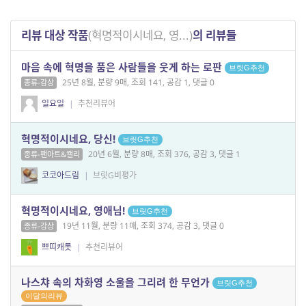
리뷰 대상 작품
(혁명적이시네요, 영...)
의 리뷰들
마음 속에 혁명을 품은 사람들을 웃게 하는 로판
브릿G추천
25년 8월, 분량 9매, 조회 141, 공감 1, 댓글 0
종류-감상
일요일
|
추천리뷰어
혁명적이시네요, 당신!
브릿G추천
20년 6월, 분량 8매, 조회 376, 공감 3, 댓글 1
종류-팬아트&캘리
코코아드림
|
브릿G비평가
혁명적이시네요, 영애님!
브릿G추천
19년 11월, 분량 11매, 조회 374, 공감 3, 댓글 0
종류-감상
쁘띠캐롯
|
추천리뷰어
나스챠 속의 차화영 소울을 그리려 한 무언가
브릿G추천
이달의리뷰