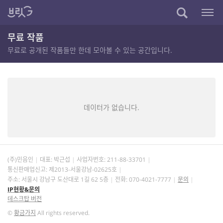
무료 작품
무료로 공개된 작품들만 한데 모아볼 수 있는 공간입니다.
데이터가 없습니다.
(주)민음인
대표: 박근섭
사업자번호:
211-88-33701
통신판매업신고: 제2013-서울강남-02625호
주소: 서울시 강남구 도산대로 1길 62 5층
전화: 070-4021-7777
문의
IP현황&문의
데스크탑 버전
©
황금가지
All rights reserved.