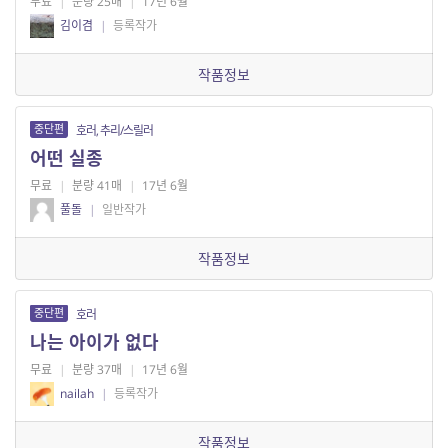
무료
|
분량 25매
|
17년 6월
김이겸
|
등록작가
작품정보
중단편
호러, 추리/스릴러
어떤 실종
무료
|
분량 41매
|
17년 6월
풀돌
|
일반작가
작품정보
중단편
호러
나는 아이가 없다
무료
|
분량 37매
|
17년 6월
nailah
|
등록작가
작품정보