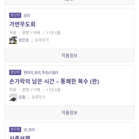
중단편
호러
가면무도회
무료
|
분량 179매
|
17년 6월
장은호
|
등록작가
작품정보
중단편
판타지, 호러, 추리/스릴러
손가락의 남은 시간 – 통쾌한 복수 (완)
무료
|
분량 117매
|
17년 6월
모험
|
등록작가
작품정보
중단편
SF, 호러
사족보행