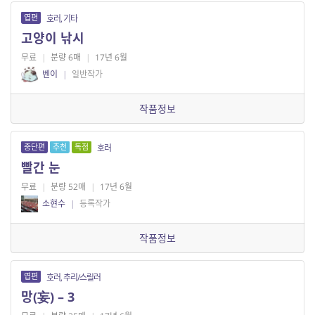
엽편
호러, 기타
고양이 낚시
무료
|
분량 6매
|
17년 6월
벤이
|
일반작가
작품정보
중단편
추천
독점
호러
빨간 눈
무료
|
분량 52매
|
17년 6월
소현수
|
등록작가
작품정보
엽편
호러, 추리/스릴러
망(妄) – 3