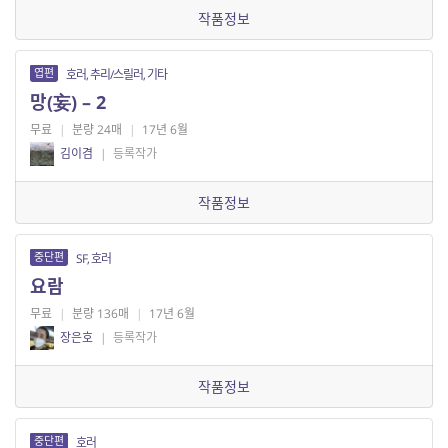
작품정보
엽편
호러, 추리/스릴러, 기타
망(妄) – 2
무료
|
분량 24매
|
17년 6월
김이겸
|
등록작가
작품정보
중단편
SF, 호러
요람
무료
|
분량 136매
|
17년 6월
장은호
|
등록작가
작품정보
중단편
호러