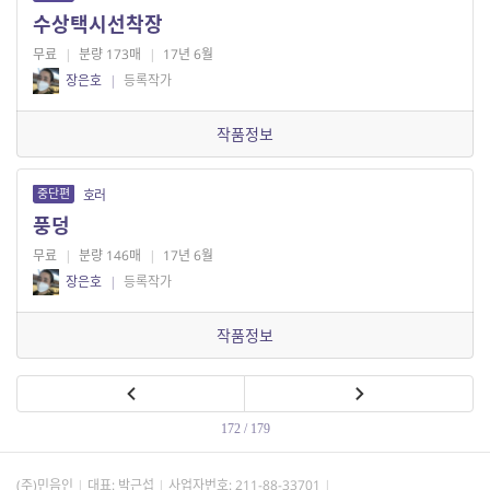
수상택시선착장
무료
|
분량 173매
|
17년 6월
장은호
|
등록작가
작품정보
중단편
호러
풍덩
무료
|
분량 146매
|
17년 6월
장은호
|
등록작가
작품정보
172 / 179
(주)민음인
대표: 박근섭
사업자번호:
211-88-33701