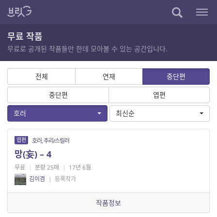
무료 작품
무료로 공개된 작품들만 한데 모아볼 수 있는 공간입니다.
전체
연재
중단편
중단편
엽편
호러
최신순
엽편
호러, 추리/스릴러
망(妄) – 4
무료
|
분량 25매
|
17년 6월
김이겸
|
등록작가
작품정보