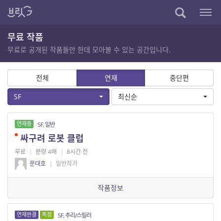
무료 작품
무료로 공개된 작품들만 한데 모아볼 수 있는 공간입니다.
전체
연재
중단편
SF
최신순
연재중
SF, 일반
싸구려 로봇 클럽
무료
|
분량 4매
|
8시간 전
문대호
|
일반작가
작품정보
연재완결
독점
SF, 추리/스릴러