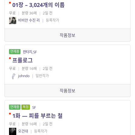
01장 – 3,024개의 이름
무료
|
분량 36매
|
2일 전
비비안 수진 리
|
등록작가
작품정보
연재중
판타지, SF
프롤로그
무료
|
분량 16매
|
2일 전
johndo
|
일반작가
작품정보
연재중
독점
SF
1화 — 피를 부르는 철
무료
|
분량 16매
|
2일 전
오건대
|
등록작가