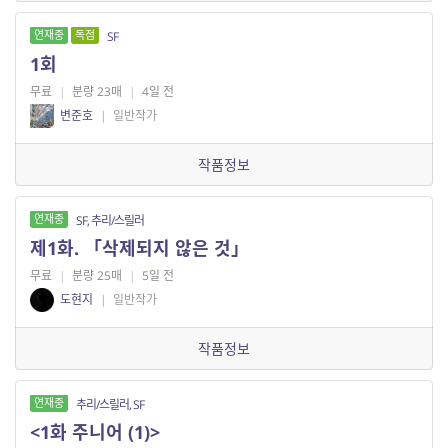
연재중
독점
SF
1회
무료
|
분량 23매
|
4일 전
변준호
|
일반작가
작품정보
연재중
SF, 추리/스릴러
제1화. 「삭제되지 않은 것」
무료
|
분량 25매
|
5일 전
도현지
|
일반작가
작품정보
연재중
추리/스릴러, SF
​<1화 주니어 (1)>