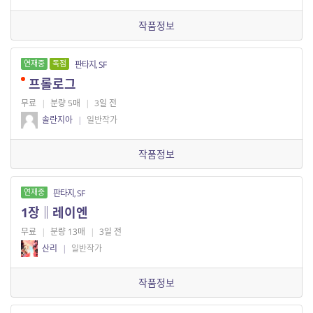
작품정보
연재중
독점
판타지, SF
프롤로그
무료
|
분량 5매
|
3일 전
솔란지아
|
일반작가
작품정보
연재중
판타지, SF
1장‖레이엔
무료
|
분량 13매
|
3일 전
산리
|
일반작가
작품정보