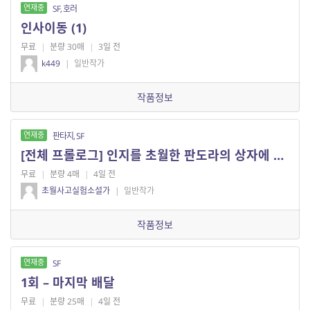
연재중
SF, 호러
인사이동 (1)
무료
|
분량 30매
|
3일 전
k449
|
일반작가
작품정보
연재중
판타지, SF
[전체 프롤로그] 인지를 초월한 판도라의 상자에 다가서다
무료
|
분량 4매
|
4일 전
초월사고실험소설가
|
일반작가
작품정보
연재중
SF
1회 – 마지막 배달
무료
|
분량 25매
|
4일 전