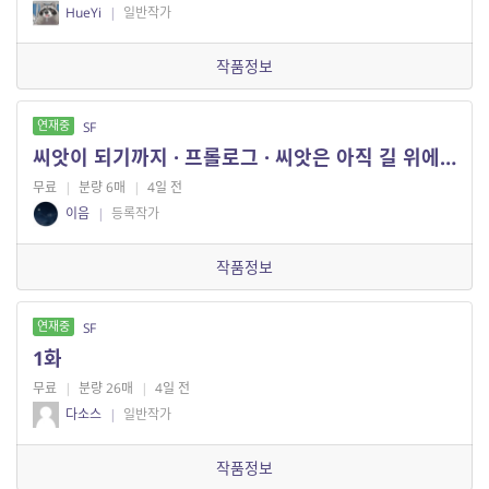
HueYi
|
일반작가
작품정보
연재중
SF
씨앗이 되기까지 · 프롤로그 · 씨앗은 아직 길 위에 있다
무료
|
분량 6매
|
4일 전
이음
|
등록작가
작품정보
연재중
SF
1화
무료
|
분량 26매
|
4일 전
다소스
|
일반작가
작품정보