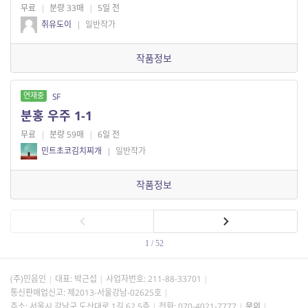
무료
|
분량 33매
|
5일 전
취유도이
|
일반작가
작품정보
연재중
SF
분홍 우주 1-1
무료
|
분량 59매
|
6일 전
민트초코김치찌개
|
일반작가
작품정보
1 / 52
(주)민음인
대표: 박근섭
사업자번호:
211-88-33701
통신판매업신고: 제2013-서울강남-02625호
주소: 서울시 강남구 도산대로 1길 62 5층
전화: 070-4021-7777
문의