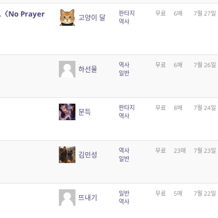
〈No Prayer
판타지
무료
6매
7월 27일
고양이 달
역사
역사
무료
6매
7월 26일
하선율
일반
판타지
무료
8매
7월 24일
문득
역사
역사
무료
23매
7월 23일
김민성
일반
일반
무료
5매
7월 22일
뜨내기
역사