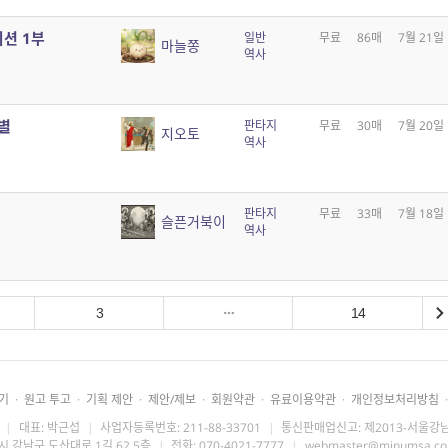
디션 1부
일반
무료
86매
7월 21일
마늘쫑
역사
별
판타지
무료
30매
7월 20일
지오토
역사
판타지
무료
33매
7월 18일
슬픈거북이
역사
3
14
기
·
원고 투고
·
기획 제안
·
제안/제보
·
회원약관
·
유료이용약관
·
개인정보처리방침
·
|
대표: 박근섭
|
사업자등록번호: 211-88-33701
|
통신판매업신고: 제2013-서울강남
시 강남구 도산대로 1길 62 5층
|
전화: 070-4021-7777
|
webmaster@minumsa.c