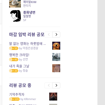
제이알KIM
판타지
중화냉면
일월명
SF
마감 임박 리뷰 공모
말 없는 영화는 하룻밤에 몇 리를 갈 수 있을까
by
아침은삼겹살
50
행복한 크라임!
by
선연
80
내가 죽을 그날
by
청슬
20
리뷰 공모 중
기억추적자
by
KRimmer
120