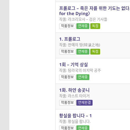
프롤로그 – 죽은 자를 위한 기도는 없다.
for the Dying〉
작품: 라크리모사 – 검은 기사들
작품정보
연재중
독점
1. 프롤로그
작품: 한예의 땅(韓濊之地)
작품정보
연재중
독점
1회 – 기억 상실
작품: 탐라국의 마지막 공주
작품정보
연재중
1화. 하얀 송곳니
작품: 라스트 타이거
작품정보
연재완결
황실을 팝니다 – 1
작품: 황실을 팝니다.
작품정보
연재중