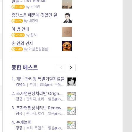
일출 – DAY BREAK
by
남이랑
100
층간소음 때문에 겪었던 일
by
배짱이
25
이 밤 안에
by
진샤
500
손 안의 먼지
by
아침은삼겹살
40
종합 베스트
1.
재난 관리청 특별기밀자료들
김병식
|
호러
| 읽음
, 구독
, 응원95, 리뷰3
×5
2.
초자연현상처리반 Orignal + True Ending
창궁
|
판타지, 호러
| 읽음
, 구독
, 응원6
×5
3.
초자연현상처리반 Renewal
창궁
|
판타지, 호러
| 읽음
, 구독
, 응원82, 리뷰4
×5
4.
논개놀이
창궁
|
호러, 로맨스
| 읽음
, 공감11, 응원25
×5