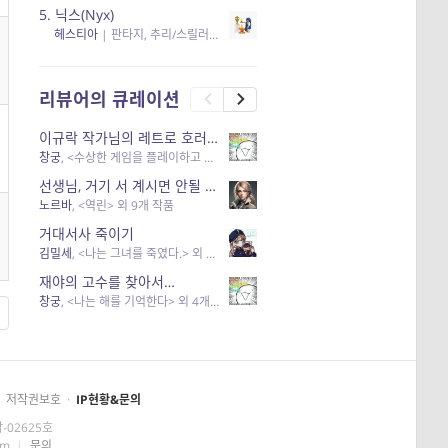
5.
닉스(Nyx)
헤스티아
|
판타지, 추리/스릴러
| 읽음
, 구독
, 응원434
×5
리뷰어의 큐레이션
이규락 작가님의 레트로 호러 리뷰
창궁
, <수상한 게임을 플레이하고 있어> 외 3개 작품
선생님, 거기 서 계시면 안될 것 같은데요-역할 클리셰를 비튼 작품들
노르바
, <역린> 외 9개 작품
거대서사 죽이기
김밀세
, <나는 그녀를 죽였다.> 외 1개 작품
재야의 고수를 찾아서…
창궁
, <나는 해를 기억한다> 외 4개 작품
저작권보호
·
IP현황&문의
-02625호
om
|
문의