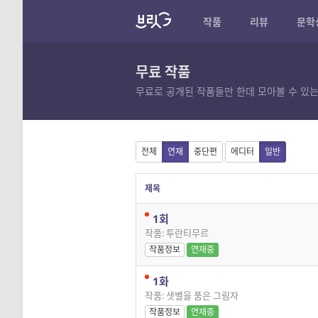
작품
리뷰
문학
무료 작품
무료로 공개된 작품들만 한데 모아볼 수 있는
전체
연재
중단편
에디터
일반
제목
1회
작품: 투란티무르
작품정보
연재중
1화
작품: 샛별을 품은 그림자
작품정보
연재중