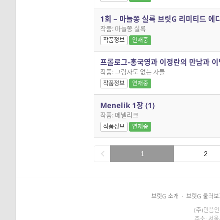
1회 – 마늘쫑 실록 브릿G 리미티드 에
작품: 마늘쫑 실록
작품정보
연재중
프롤로그-홍국영과 이정란의 만남과 이
작품: 그림자도 없는 자들
작품정보
연재중
Menelik 1장 (1)
작품: 메넬리크
작품정보
연재중
1
2
브릿G 소개
·
브릿G 둘러보
(주)민음인
주소: 서울