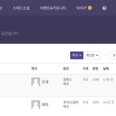
상
스레드소설
이벤트&커뮤니티
SHOP
 공간입니다.
역사
최신순
작가
장르
가격
분량
날짜
로맨스
무료
30매
51분 전
오새
역사
추리/스릴러
무료
38매
9시간 전
래파
역사