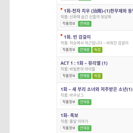
1화-천자 치우 (治雨)-(1)한무제와 
작품: 신화에 숨긴 신들의 뒷담화
작품정보
연재중
1화. 빈 검걸이
작품: 저승에서 야근입니다 – 비워진 검걸이
작품정보
연재중
독점
ACT 1 : 1화 – 뮤리엘 (1)
작품: 바빌론의 아이들
작품정보
연재중
독점
1화 – 새 부리 소녀와 저주받은 소년(1)
작품: 바우낭그
작품정보
연재중
1화- 족보
작품: 풀잎 이야기
작품정보
연재중