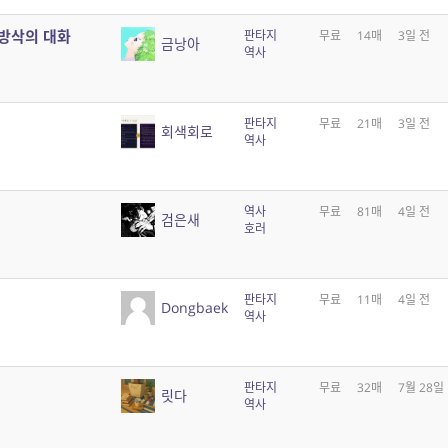
동방삭의 대화
판타지
무료
14매
3일 전
금낭아
역사
판타지
무료
21매
3일 전
회색회로
역사
역사
무료
81매
4일 전
검은새
호러
판타지
무료
11매
4일 전
Dongbaek
역사
판타지
무료
32매
7월 28일
릿다
역사