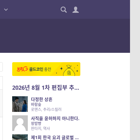
2026년 8월 1차 편집부 추천작
다정한 상흔
바람숲
로맨스, 추리/스릴러
사직을 윤허하지 아니한다.
왕밤빵
판타지, 역사
제1회 한국 요괴 글로벌 진출 공개 오디션 시즌 2 — 나는 요괴다