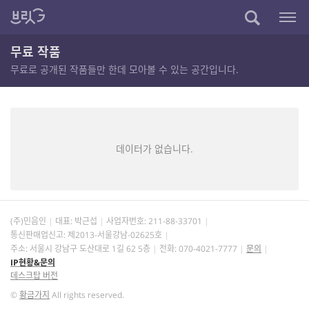
무료 작품
무료로 공개된 작품들만 한데 모아볼 수 있는 공간입니다.
데이터가 없습니다.
(주)민음인
대표: 박근섭
사업자번호:
211-88-33701
통신판매업신고: 제2013-서울강남-02625호
주소: 서울시 강남구 도산대로 1길 62 5층
전화: 070-4021-7777
문의
IP현황&문의
데스크탑 버전
©
황금가지
All rights reserved.