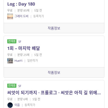
Log : Day 180
무료
|
분량 85매
|
5일 전
그레이 드비
|
등록작가
작품정보
연재중
SF
1회 – 마지막 배달
무료
|
분량 25매
|
5일 전
HueYi
|
일반작가
작품정보
연재중
SF
씨앗이 되기까지 · 프롤로그 · 씨앗은 아직 길 위에 있다
무료
|
분량 6매
|
5일 전
이음
|
등록작가