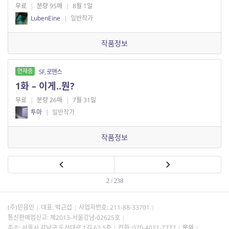
무료
|
분량 95매
|
8월 1일
LubenEine
|
일반작가
작품정보
연재중
SF, 로맨스
1화 – 이게..뭔?
무료
|
분량 26매
|
7월 31일
투마
|
일반작가
작품정보
2 / 238
(주)민음인
대표: 박근섭
사업자번호:
211-88-33701
통신판매업신고: 제2013-서울강남-02625호
주소: 서울시 강남구 도산대로 1길 62 5층
전화: 070-4021-7777
문의