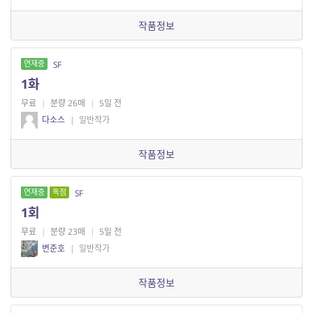
작품정보
연재중
SF
1화
무료
|
분량 26매
|
5일 전
다소스
|
일반작가
작품정보
연재중
독점
SF
1회
무료
|
분량 23매
|
5일 전
변준호
|
일반작가
작품정보