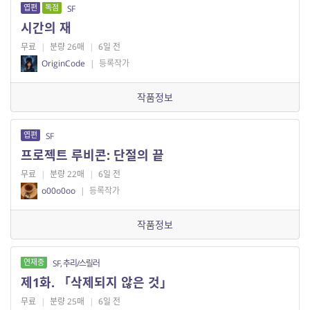
엽편
독점
SF
시간의 재
무료
|
분량 26매
|
6일 전
OriginCode
|
등록작가
작품정보
엽편
SF
프로젝트 루비콘: 단절의 끝
무료
|
분량 22매
|
6일 전
o00o0oo
|
등록작가
작품정보
연재중
SF, 추리/스릴러
제1화. 「삭제되지 않은 것」
무료
|
분량 25매
|
6일 전