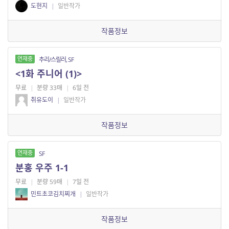
도현지
|
일반작가
작품정보
연재중
추리/스릴러, SF
​<1화 주니어 (1)>
무료
|
분량 33매
|
6일 전
취유도이
|
일반작가
작품정보
연재중
SF
분홍 우주 1-1
무료
|
분량 59매
|
7일 전
민트초코김치찌개
|
일반작가
작품정보