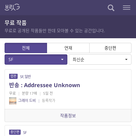
무료 작품
무료로 공개된 작품들만 한데 모아볼 수 있는 공간입니다.
전체
연재
중단편
SF
최신순
엽편
SF, 일반
반송 : Addressee Unknown
무료
|
분량 17매
|
5일 전
그레이 드비
|
등록작가
작품정보
중단편
SF