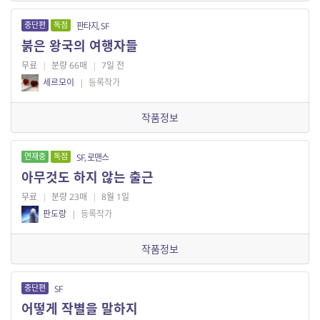
중단편
독점
판타지, SF
붉은 왕국의 여행자들
무료
|
분량 66매
|
7일 전
세르모이
|
등록작가
작품정보
연재중
독점
SF, 로맨스
아무것도 하지 않는 출근
무료
|
분량 23매
|
8월 1일
판도랑
|
등록작가
작품정보
중단편
SF
어떻게 작별을 말하지