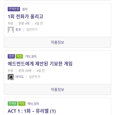
연재완결
호러
1회 전화가 울리고
무료
|
분량 4매
|
4일 전
포우
|
일반작가
작품정보
엽편
독점
기타, 호러
에드먼드에게 제안된 기묘한 게임
무료
|
분량 30매
|
4일 전
아이도
|
일반작가
작품정보
연재중
독점
역사, 호러
ACT 1 : 1화 – 뮤리엘 (1)