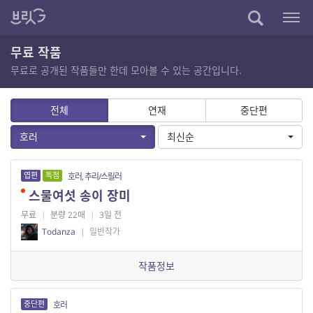
무료 작품
무료로 공개된 작품들만 한데 모아볼 수 있는 공간입니다.
전체
연재
중단편
호러
최신순
엽편
독점
호러, 추리/스릴러
스물여섯 송이 장미
무료
|
분량 22매
|
3일 전
Todanza
|
일반작가
작품정보
중단편
호러