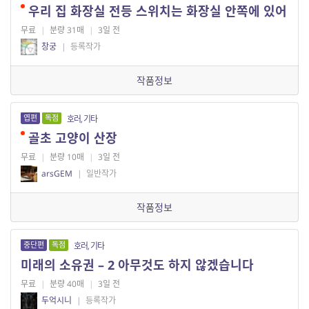
우리 집 화장실 전등 스위치는 화장실 안쪽에 있어
무료
|
분량 31매
|
3일 전
창궁
|
등록작가
작품정보
엽편
독점
호러, 기타
골초 고양이 산장
무료
|
분량 10매
|
3일 전
arsGEM
|
일반작가
작품정보
중단편
독점
호러, 기타
미래의 소유권 – 2 아무것도 하지 않겠습니다
무료
|
분량 40매
|
3일 전
두억시니
|
등록작가