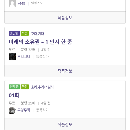
k449
|
일반작가
작품정보
중단편
독점
호러, 기타
미래의 소유권 – 1 먼지 한 줌
무료
|
분량 32매
|
4일 전
두억시니
|
등록작가
작품정보
연재중
독점
호러, 추리/스릴러
01화
무료
|
분량 25매
|
4일 전
무영무희
|
등록작가
작품정보