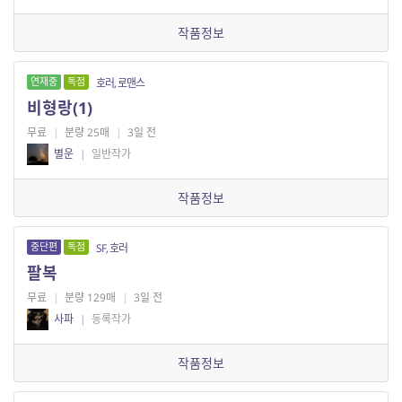
작품정보
연재중
독점
호러, 로맨스
비형랑(1)
무료
|
분량 25매
|
3일 전
별운
|
일반작가
작품정보
중단편
독점
SF, 호러
팔복
무료
|
분량 129매
|
3일 전
사파
|
등록작가
작품정보