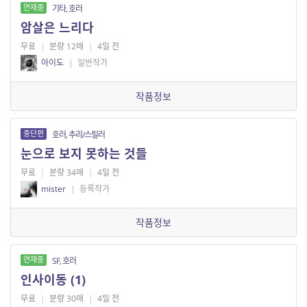
연재중
기타, 호러
암살은 느리다
무료
|
분량 12매
|
4일 전
아이도
|
일반작가
작품정보
중단편
호러, 추리/스릴러
눈으로 보지 못하는 것들
무료
|
분량 34매
|
4일 전
mister
|
등록작가
작품정보
연재중
SF, 호러
인사이동 (1)
무료
|
분량 30매
|
4일 전