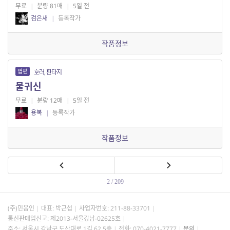
무료
|
분량 81매
|
5일 전
검은새
|
등록작가
작품정보
엽편
호러, 판타지
물귀신
무료
|
분량 12매
|
5일 전
용복
|
등록작가
작품정보
2 / 209
(주)민음인
대표: 박근섭
사업자번호:
211-88-33701
통신판매업신고: 제2013-서울강남-02625호
주소: 서울시 강남구 도산대로 1길 62 5층
전화: 070-4021-7777
문의