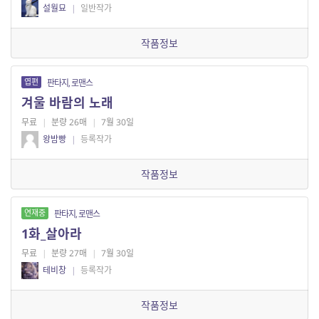
설월묘
|
일반작가
작품정보
엽편
판타지, 로맨스
겨울 바람의 노래
무료
|
분량 26매
|
7월 30일
왕밤빵
|
등록작가
작품정보
연재중
판타지, 로맨스
1화_살아라
무료
|
분량 27매
|
7월 30일
테비창
|
등록작가
작품정보