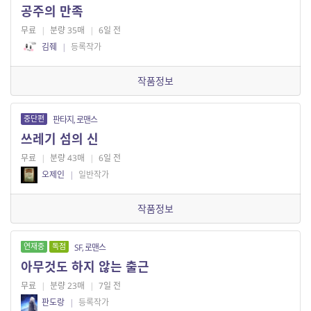
공주의 만족
무료
|
분량 35매
|
6일 전
김줴
|
등록작가
작품정보
중단편
판타지, 로맨스
쓰레기 섬의 신
무료
|
분량 43매
|
6일 전
오제인
|
일반작가
작품정보
연재중
독점
SF, 로맨스
아무것도 하지 않는 출근
무료
|
분량 23매
|
7일 전
판도랑
|
등록작가