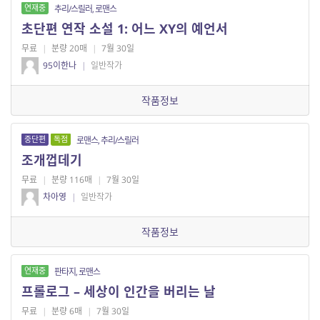
연재중
추리/스릴러, 로맨스
초단편 연작 소설 1: 어느 XY의 예언서
무료
|
분량 20매
|
7월 30일
95이한나
|
일반작가
작품정보
중단편
독점
로맨스, 추리/스릴러
조개껍데기
무료
|
분량 116매
|
7월 30일
차아영
|
일반작가
작품정보
연재중
판타지, 로맨스
프롤로그 – 세상이 인간을 버리는 날
무료
|
분량 6매
|
7월 30일