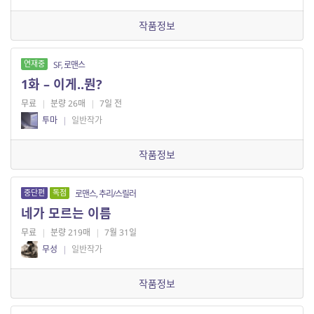
작품정보
연재중
SF, 로맨스
1화 – 이게..뭔?
무료
|
분량 26매
|
7일 전
투마
|
일반작가
작품정보
중단편
독점
로맨스, 추리/스릴러
네가 모르는 이름
무료
|
분량 219매
|
7월 31일
무성
|
일반작가
작품정보