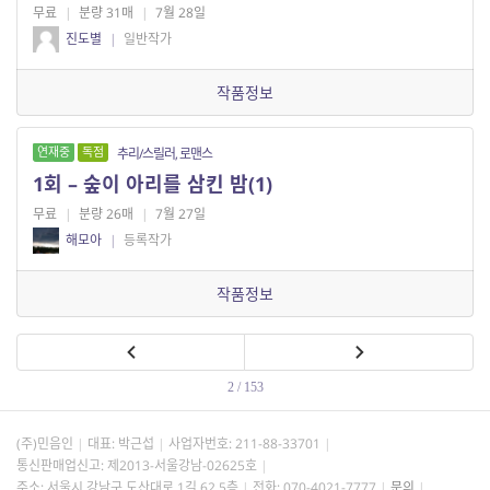
무료
|
분량 31매
|
7월 28일
진도별
|
일반작가
작품정보
연재중
독점
추리/스릴러, 로맨스
1회 – 숲이 아리를 삼킨 밤(1)
무료
|
분량 26매
|
7월 27일
해모아
|
등록작가
작품정보
2 / 153
(주)민음인
대표: 박근섭
사업자번호:
211-88-33701
통신판매업신고: 제2013-서울강남-02625호
주소: 서울시 강남구 도산대로 1길 62 5층
전화: 070-4021-7777
문의