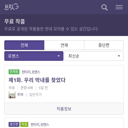
무료 작품
무료로 공개된 작품들만 한데 모아볼 수 있는 공간입니다.
전체
연재
중단편
로맨스
최신순
연재중
판타지, 로맨스
제1화. 우리 막내를 찾았다
무료
|
분량 8매
|
5일 전
주하
|
일반작가
작품정보
중단편
독점
판타지, 로맨스