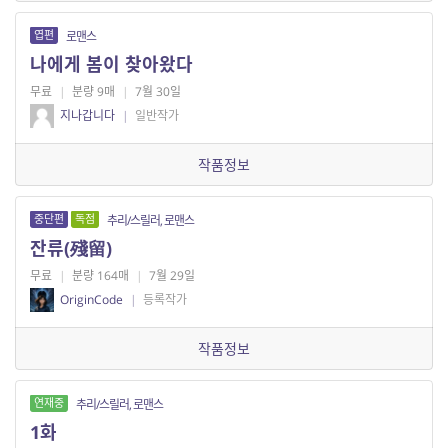
엽편
로맨스
나에게 봄이 찾아왔다
무료
|
분량 9매
|
7월 30일
지나갑니다
|
일반작가
작품정보
중단편
독점
추리/스릴러, 로맨스
잔류(殘留)
무료
|
분량 164매
|
7월 29일
OriginCode
|
등록작가
작품정보
연재중
추리/스릴러, 로맨스
1화