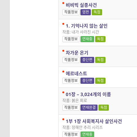
비비빅 실종사건
작품정보
엽편
독점
1. 기억나지 않는 살인
작품: 내가 사라진 시간
작품정보
연재중
독점
차가운 온기
작품정보
중단편
독점
에르네스트
작품정보
중단편
독점
01장 – 3,024개의 이름
작품: 붉은 회로
작품정보
연재완결
독점
1부 1장 사회복지사 살인사건
작품: 정해안 추리 시리즈
작품정보
연재중