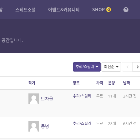
상
스레드소설
이벤트&커뮤니티
SHOP
 공간입니다.
추리/스릴러
최신순
작가
장르
가격
분량
날짜
추리/스릴러
무료
11매
2시간 전
반자올
추리/스릴러
무료
28매
6시간 전
동녕