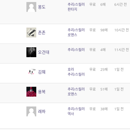
추리/스릴러
무료
6매
6시간 전
몽도
판타지
추리/스릴러
무료
98매
10시간 전
존존
로맨스
추리/스릴러
무료
4매
11시간 전
오건대
호러
무료
25매
1일 전
김줴
추리/스릴러
추리/스릴러
무료
51매
1일 전
용복
로맨스
추리/스릴러
무료
38매
1일 전
래파
역사