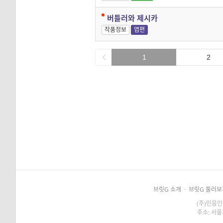
버틀러와 제시카
작품정보
엽편
1
2
브릿G 소개
·
브릿G 둘러보
(주)민음인
주소: 서울