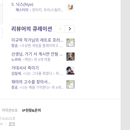
5.
닉스(Nyx)
헤스티아
|
판타지, 추리/스릴러
| 읽음
, 구독
, 응원434
×5
리뷰어의 큐레이션
이규락 작가님의 레트로 호러 리뷰
창궁
, <수상한 게임을 플레이하고 있어> 외 3개 작품
선생님, 거기 서 계시면 안될 것 같은데요-역할 클리셰를 비튼 작품들
노르바
, <역린> 외 9개 작품
거대서사 죽이기
김밀세
, <나는 그녀를 죽였다.> 외 1개 작품
재야의 고수를 찾아서…
창궁
, <나는 해를 기억한다> 외 4개 작품
저작권보호
·
IP현황&문의
-02625호
om
|
문의