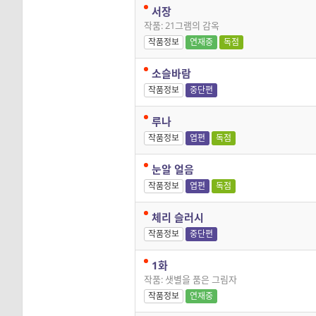
서장
작품: 21그램의 감옥
작품정보
연재중
독점
소슬바람
작품정보
중단편
루나
작품정보
엽편
독점
눈알 얼음
작품정보
엽편
독점
체리 슬러시
작품정보
중단편
1화
작품: 샛별을 품은 그림자
작품정보
연재중