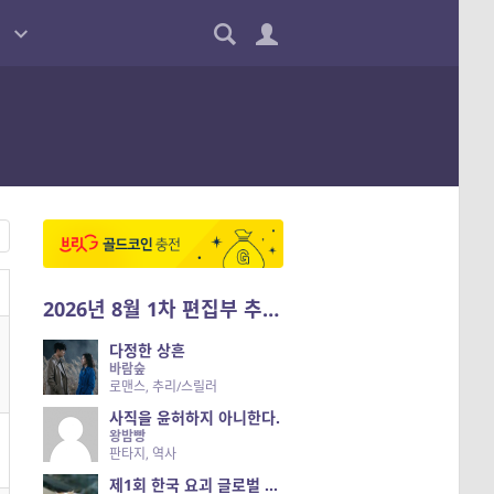
2026년 8월 1차 편집부 추천작
다정한 상흔
바람숲
로맨스, 추리/스릴러
사직을 윤허하지 아니한다.
왕밤빵
판타지, 역사
제1회 한국 요괴 글로벌 진출 공개 오디션 시즌 2 — 나는 요괴다