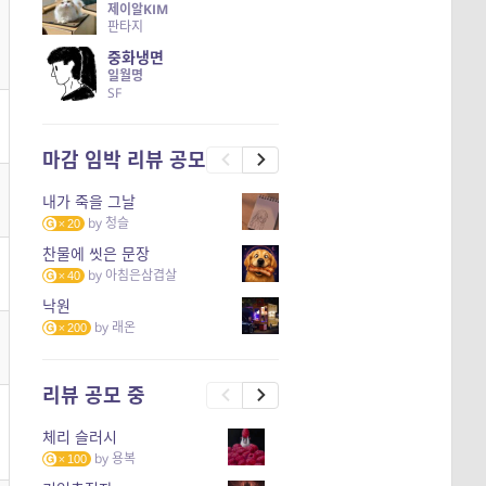
제이알KIM
판타지
중화냉면
일월명
SF
마감 임박 리뷰 공모
내가 죽을 그날
by
청슬
20
찬물에 씻은 문장
by
아침은삼겹살
40
낙원
by
래온
200
리뷰 공모 중
체리 슬러시
by
용복
100