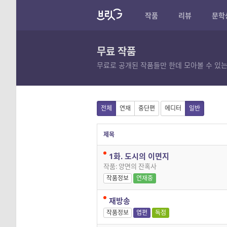
작품
리뷰
문학
무료 작품
무료로 공개된 작품들만 한데 모아볼 수 있는
전체
연재
중단편
에디터
일반
제목
1화. 도시의 이면지
작품: 양면의 잔혹사
작품정보
연재중
재방송
작품정보
엽편
독점