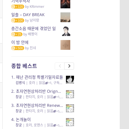
기억추적자
by
KRimmer
120
일출 – DAY BREAK
by
남이랑
100
층간소음 때문에 겪었던 일
by
배짱이
25
이 밤 안에
by
진샤
500
종합 베스트
1.
재난 관리청 특별기밀자료들
김병식
|
호러
| 읽음
, 구독
, 응원95, 리뷰3
×5
2.
초자연현상처리반 Orignal + True Ending
창궁
|
판타지, 호러
| 읽음
, 구독
, 응원6
×5
3.
초자연현상처리반 Renewal
창궁
|
판타지, 호러
| 읽음
, 구독
, 응원82, 리뷰4
×5
4.
논개놀이
창궁
|
호러, 로맨스
| 읽음
, 공감11, 응원25
×5