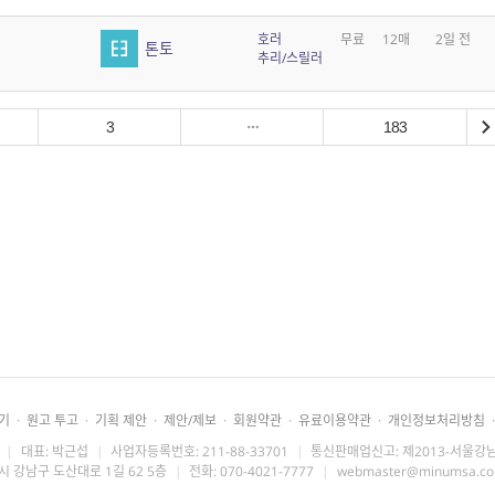
호러
무료
12매
2일 전
톤토
추리/스릴러
3
183
기
·
원고 투고
·
기획 제안
·
제안/제보
·
회원약관
·
유료이용약관
·
개인정보처리방침
·
|
대표: 박근섭
|
사업자등록번호: 211-88-33701
|
통신판매업신고: 제2013-서울강남
시 강남구 도산대로 1길 62 5층
|
전화: 070-4021-7777
|
webmaster@minumsa.c