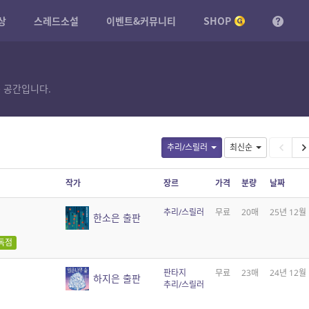
상
스레드소설
이벤트&커뮤니티
SHOP
 공간입니다.
추리/스릴러
최신순
작가
장르
가격
분량
날짜
추리/스릴러
무료
20매
25년 12월
한소은 출판
독점
판타지
무료
23매
24년 12월
하지은 출판
추리/스릴러