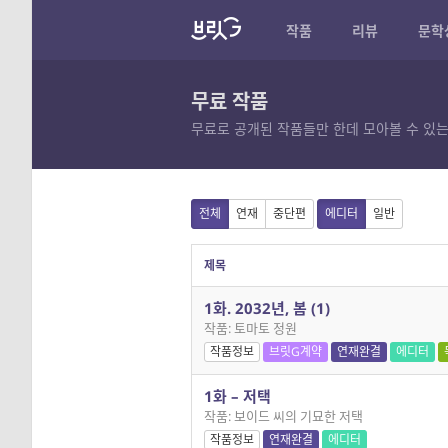
작품
리뷰
문학
무료 작품
무료로 공개된 작품들만 한데 모아볼 수 있는
전체
연재
중단편
에디터
일반
제목
1화. 2032년, 봄 (1)
작품: 토마토 정원
작품정보
브릿G계약
연재완결
에디터
1화 – 저택
작품: 보이드 씨의 기묘한 저택
작품정보
연재완결
에디터