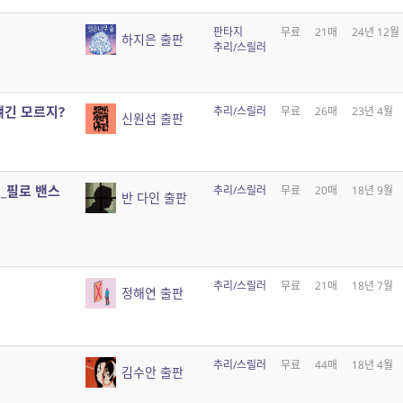
판타지
무료
21매
24년 12월
하지은 출판
추리/스릴러
 얘긴 모르지?
추리/스릴러
무료
26매
23년 4월
신원섭 출판
분_필로 밴스
추리/스릴러
무료
20매
18년 9월
반 다인 출판
추리/스릴러
무료
21매
18년 7월
정해연 출판
추리/스릴러
무료
44매
18년 4월
김수안 출판