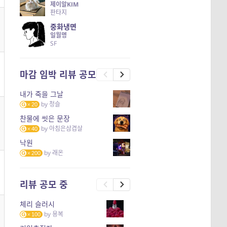
제이알KIM
판타지
중화냉면
일월명
SF
마감 임박 리뷰 공모
내가 죽을 그날
by
청슬
20
찬물에 씻은 문장
by
아침은삼겹살
40
낙원
by
래온
200
리뷰 공모 중
체리 슬러시
by
용복
100