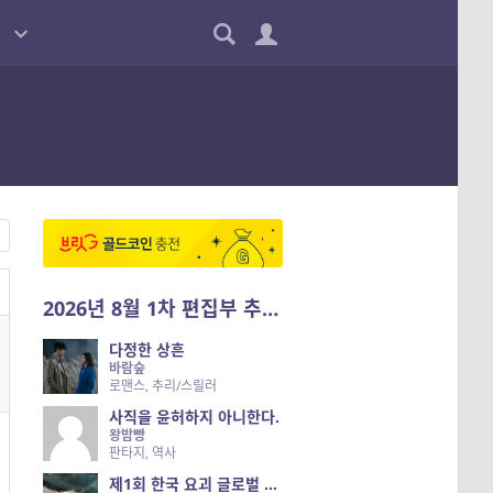
2026년 8월 1차 편집부 추천작
다정한 상흔
바람숲
로맨스, 추리/스릴러
사직을 윤허하지 아니한다.
왕밤빵
판타지, 역사
제1회 한국 요괴 글로벌 진출 공개 오디션 시즌 2 — 나는 요괴다