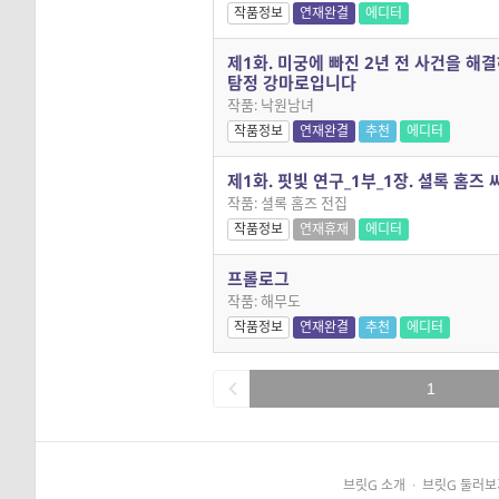
작품정보
연재완결
에디터
제1화. 미궁에 빠진 2년 전 사건을 해
탐정 강마로입니다
작품: 낙원남녀
작품정보
연재완결
추천
에디터
제1화. 핏빛 연구_1부_1장. 셜록 홈즈 씨
작품: 셜록 홈즈 전집
작품정보
연재휴재
에디터
프롤로그
작품: 해무도
작품정보
연재완결
추천
에디터
1
브릿G 소개
·
브릿G 둘러보