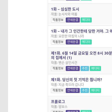
1화 – 심심한 도시
작품: 눈사자와 여름
작품정보
연재완결
에디터
1화 – 내가 그 인간한테 당한 거야. 그
작품: 요란한 아침의 나라
작품정보
연재완결
에디터
제1화. 6월 14일 금요일 오전 8시 30
의 집에서 (1)
작품: 벤슨 살인사건
작품정보
연재완결
추천
에디터
제1화. 당신의 첫 기억은 뭡니까?
작품: 지금 죽으러 갑니다
작품정보
연재완결
추천
에디터
프롤로그
작품: 암보스