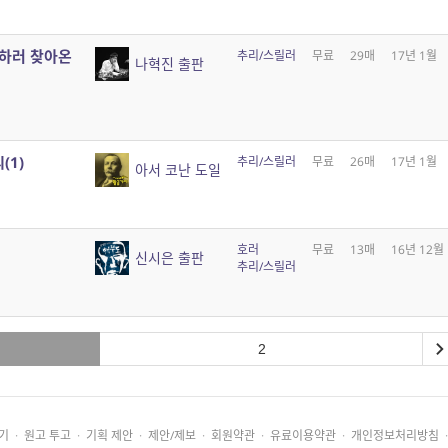
결하러 찾아온
추리/스릴러
무료
29매
17년 1월
나혁진 출판
(1)
추리/스릴러
무료
26매
17년 1월
아서 코난 도일
호러
무료
13매
16년 12월
신시은 출판
추리/스릴러
2
기
·
원고 투고
·
기획 제안
·
제안/제보
·
회원약관
·
유료이용약관
·
개인정보처리방침
·