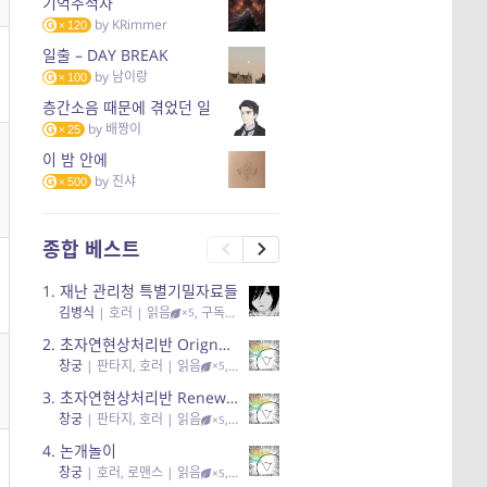
기억추적자
by
KRimmer
120
일출 – DAY BREAK
by
남이랑
100
층간소음 때문에 겪었던 일
by
배짱이
25
이 밤 안에
by
진샤
500
종합 베스트
1.
재난 관리청 특별기밀자료들
김병식
|
호러
| 읽음
, 구독
, 응원95, 리뷰3
×5
2.
초자연현상처리반 Orignal + True Ending
창궁
|
판타지, 호러
| 읽음
, 구독
, 응원6
×5
3.
초자연현상처리반 Renewal
창궁
|
판타지, 호러
| 읽음
, 구독
, 응원82, 리뷰4
×5
4.
논개놀이
창궁
|
호러, 로맨스
| 읽음
, 공감11, 응원25
×5