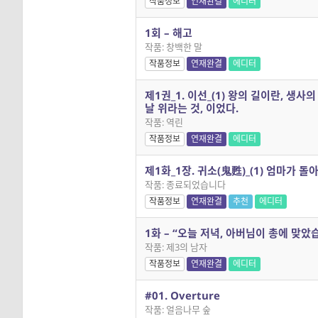
작품정보
연재완결
에디터
1회 – 해고
작품: 창백한 말
작품정보
연재완결
에디터
제1권_1. 이선_(1) 왕의 길이란, 생사의
날 위라는 것, 이었다.
작품: 역린
작품정보
연재완결
에디터
제1화_1장. 귀소(鬼甦)_(1) 엄마가 돌
작품: 종료되었습니다
작품정보
연재완결
추천
에디터
1화 – “오늘 저녁, 아버님이 총에 맞았
작품: 제3의 남자
작품정보
연재완결
에디터
#01. Overture
작품: 얼음나무 숲