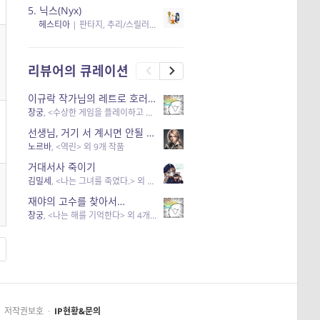
5.
닉스(Nyx)
헤스티아
|
판타지, 추리/스릴러
| 읽음
, 구독
, 응원434
×5
리뷰어의 큐레이션
이규락 작가님의 레트로 호러 리뷰
창궁
, <수상한 게임을 플레이하고 있어> 외 3개 작품
선생님, 거기 서 계시면 안될 것 같은데요-역할 클리셰를 비튼 작품들
노르바
, <역린> 외 9개 작품
거대서사 죽이기
김밀세
, <나는 그녀를 죽였다.> 외 1개 작품
재야의 고수를 찾아서…
창궁
, <나는 해를 기억한다> 외 4개 작품
저작권보호
·
IP현황&문의