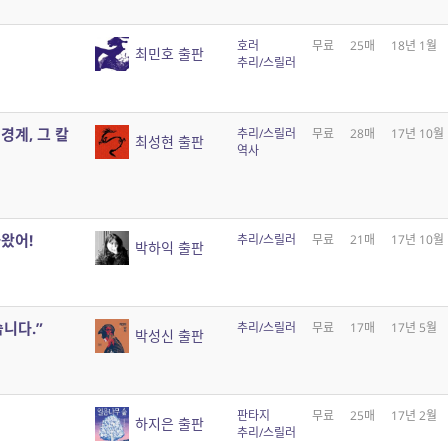
호러
무료
25매
18년 1월
최민호 출판
추리/스릴러
 경계, 그 칼
추리/스릴러
무료
28매
17년 10월
최성현 출판
역사
아왔어!
추리/스릴러
무료
21매
17년 10월
박하익 출판
습니다.”
추리/스릴러
무료
17매
17년 5월
박성신 출판
판타지
무료
25매
17년 2월
하지은 출판
추리/스릴러