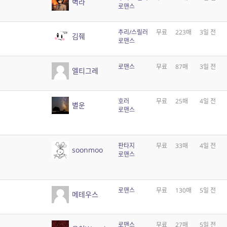
벽라
로맨스
추리/스릴러
무료
223매
3일 전
김줴
로맨스
로맨스
무료
87매
3일 전
엘티그레
호러
무료
25매
4일 전
별운
로맨스
판타지
무료
33매
4일 전
soonmoo
로맨스
로맨스
무료
130매
5일 전
메테우스
로맨스
무료
27매
5일 전