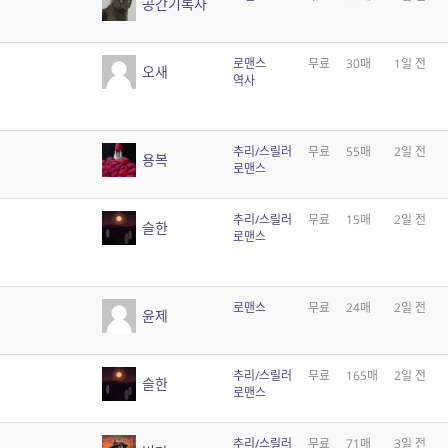
공간기록자
로맨스
무료
30매
1일 전
오새
역사
추리/스릴러
무료
55매
2일 전
용복
로맨스
추리/스릴러
무료
15매
2일 전
슬한
로맨스
로맨스
무료
24매
2일 전
윤제
추리/스릴러
무료
165매
2일 전
슬한
로맨스
추리/스릴러
무료
71매
3일 전