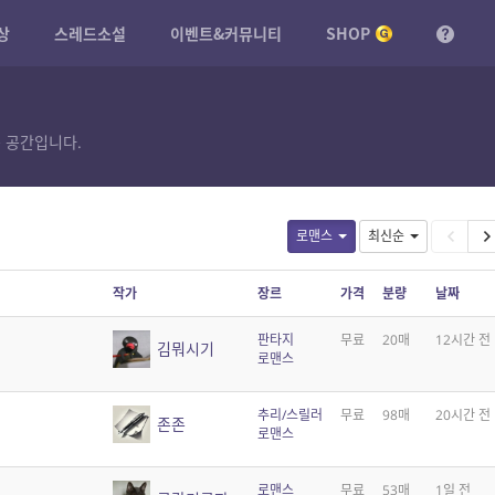
상
스레드소설
이벤트&커뮤니티
SHOP
 공간입니다.
로맨스
최신순
작가
장르
가격
분량
날짜
판타지
무료
20매
12시간 전
김뭐시기
로맨스
추리/스릴러
무료
98매
20시간 전
존존
로맨스
로맨스
무료
53매
1일 전