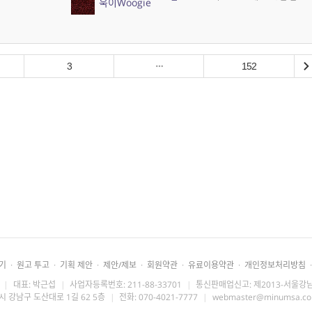
욱이Woogie
3
152
기
·
원고 투고
·
기획 제안
·
제안/제보
·
회원약관
·
유료이용약관
·
개인정보처리방침
·
|
대표: 박근섭
|
사업자등록번호: 211-88-33701
|
통신판매업신고: 제2013-서울강남
시 강남구 도산대로 1길 62 5층
|
전화: 070-4021-7777
|
webmaster@minumsa.c