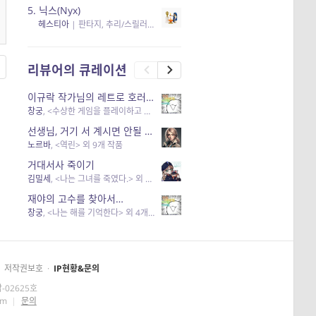
5.
닉스(Nyx)
헤스티아
|
판타지, 추리/스릴러
| 읽음
, 구독
, 응원434
×5
리뷰어의 큐레이션
이규락 작가님의 레트로 호러 리뷰
창궁
, <수상한 게임을 플레이하고 있어> 외 3개 작품
선생님, 거기 서 계시면 안될 것 같은데요-역할 클리셰를 비튼 작품들
노르바
, <역린> 외 9개 작품
거대서사 죽이기
김밀세
, <나는 그녀를 죽였다.> 외 1개 작품
재야의 고수를 찾아서…
창궁
, <나는 해를 기억한다> 외 4개 작품
저작권보호
·
IP현황&문의
-02625호
om
|
문의