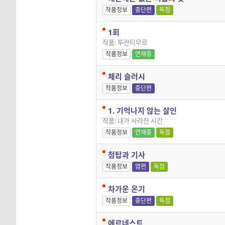
작품정보
중단편
독점
1회
작품: 투란티무르
작품정보
연재중
체리 슬러시
작품정보
중단편
1. 기억나지 않는 살인
작품: 내가 사라진 시간
작품정보
연재중
독점
첨탑과 기사
작품정보
엽편
독점
차가운 온기
작품정보
중단편
독점
에르네스트