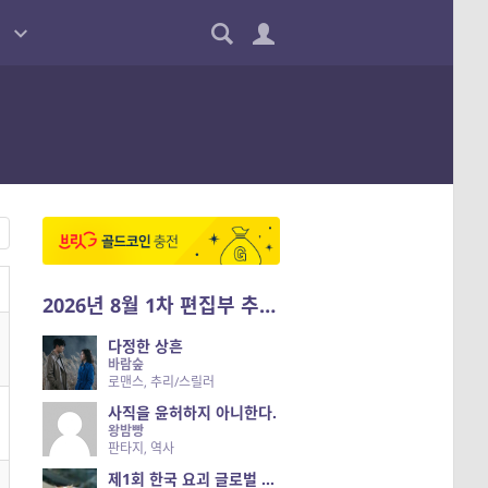
2026년 8월 1차 편집부 추천작
다정한 상흔
바람숲
로맨스, 추리/스릴러
사직을 윤허하지 아니한다.
왕밤빵
판타지, 역사
제1회 한국 요괴 글로벌 진출 공개 오디션 시즌 2 — 나는 요괴다