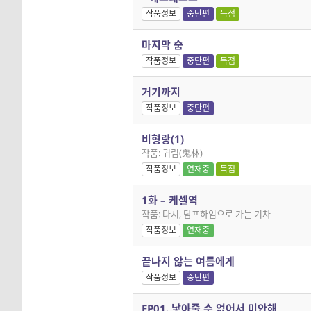
작품정보
중단편
독점
마지막 숨
작품정보
중단편
독점
거기까지
작품정보
중단편
비형랑(1)
작품: 귀림(鬼林)
작품정보
연재중
독점
1화 – 케셀역
작품: 다시, 담프하임으로 가는 기차
작품정보
연재중
끝나지 않는 여름에게
작품정보
중단편
EP01. 낳아줄 수 없어서 미안해