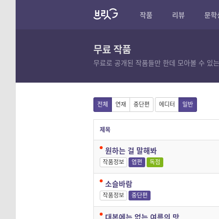
작품
리뷰
문학
무료 작품
무료로 공개된 작품들만 한데 모아볼 수 있는
전체
연재
중단편
에디터
일반
제목
원하는 걸 말해봐
작품정보
엽편
독점
소슬바람
작품정보
중단편
대본에는 없는 여름의 맛