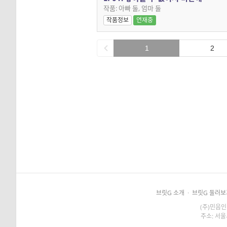
작품: 아빠 둘, 엄마 둘
작품정보
연재중
1
2
브릿G 소개
·
브릿G 둘러보
(주)민음인
주소: 서울