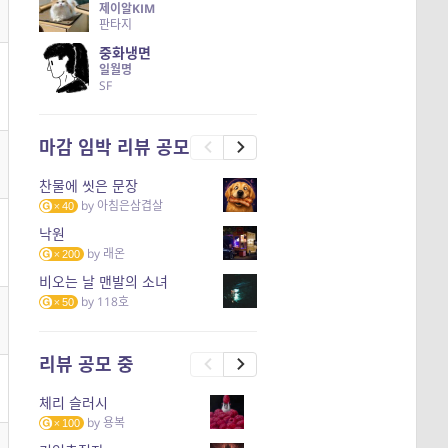
제이알KIM
판타지
중화냉면
일월명
SF
마감 임박 리뷰 공모
찬물에 씻은 문장
by
아침은삼겹살
40
낙원
by
래온
200
비오는 날 맨발의 소녀
by
118호
50
리뷰 공모 중
체리 슬러시
by
용복
100