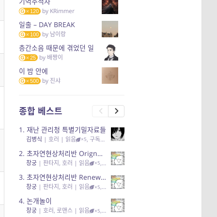
기억추적자
by
KRimmer
120
일출 – DAY BREAK
by
남이랑
100
층간소음 때문에 겪었던 일
by
배짱이
25
이 밤 안에
by
진샤
500
종합 베스트
1.
재난 관리청 특별기밀자료들
김병식
|
호러
| 읽음
, 구독
, 응원95, 리뷰3
×5
2.
초자연현상처리반 Orignal + True Ending
창궁
|
판타지, 호러
| 읽음
, 구독
, 응원6
×5
3.
초자연현상처리반 Renewal
창궁
|
판타지, 호러
| 읽음
, 구독
, 응원82, 리뷰4
×5
4.
논개놀이
창궁
|
호러, 로맨스
| 읽음
, 공감11, 응원25
×5