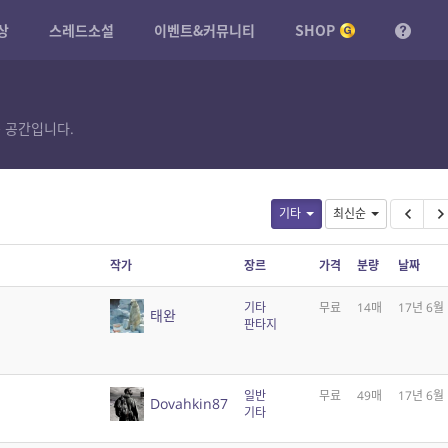
상
스레드소설
이벤트&커뮤니티
SHOP
 공간입니다.
기타
최신순
작가
장르
가격
분량
날짜
기타
무료
14매
17년 6월
태완
판타지
일반
무료
49매
17년 6월
Dovahkin87
기타