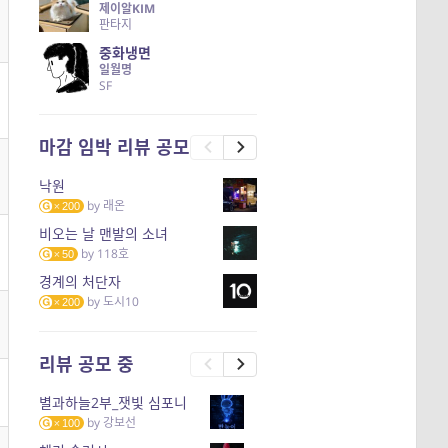
제이알KIM
판타지
중화냉면
일월명
SF
마감 임박 리뷰 공모
낙원
by
래온
200
비오는 날 맨발의 소녀
by
118호
50
경계의 처단자
by
도시10
200
리뷰 공모 중
별과하늘2부_잿빛 심포니
by
강보선
100