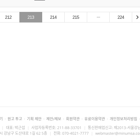
212
213
214
215
224
기
·
원고 투고
·
기획 제안
·
제안/제보
·
회원약관
·
유료이용약관
·
개인정보처리방침
·
|
대표: 박근섭
|
사업자등록번호: 211-88-33701
|
통신판매업신고: 제2013-서울강남
시 강남구 도산대로 1길 62 5층
|
전화: 070-4021-7777
|
webmaster@minumsa.c