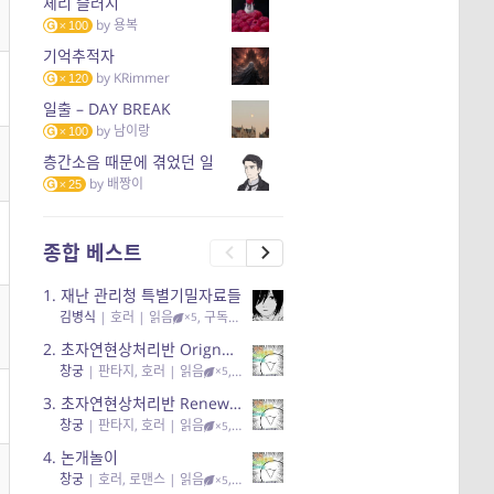
체리 슬러시
by
용복
100
기억추적자
by
KRimmer
120
일출 – DAY BREAK
by
남이랑
100
층간소음 때문에 겪었던 일
by
배짱이
25
종합 베스트
1.
재난 관리청 특별기밀자료들
김병식
|
호러
| 읽음
, 구독
, 응원95, 리뷰3
×5
2.
초자연현상처리반 Orignal + True Ending
창궁
|
판타지, 호러
| 읽음
, 구독
, 응원6
×5
3.
초자연현상처리반 Renewal
창궁
|
판타지, 호러
| 읽음
, 구독
, 응원82, 리뷰4
×5
4.
논개놀이
창궁
|
호러, 로맨스
| 읽음
, 공감11, 응원25
×5