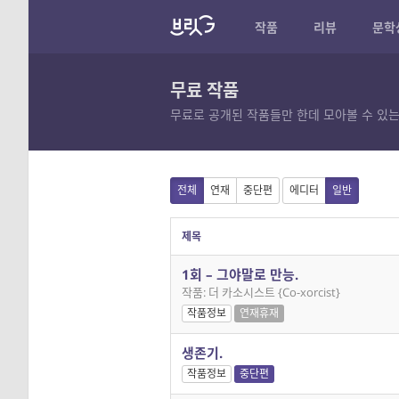
작품
리뷰
문학
무료 작품
무료로 공개된 작품들만 한데 모아볼 수 있는
전체
연재
중단편
에디터
일반
제목
1회 – 그야말로 만능.
작품: 더 카소시스트 {Co-xorcist}
작품정보
연재휴재
생존기.
작품정보
중단편