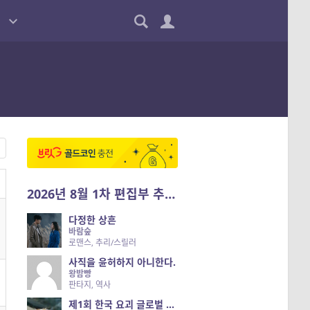
2026년 8월 1차 편집부 추천작
다정한 상흔
바람숲
로맨스, 추리/스릴러
사직을 윤허하지 아니한다.
왕밤빵
판타지, 역사
제1회 한국 요괴 글로벌 진출 공개 오디션 시즌 2 — 나는 요괴다