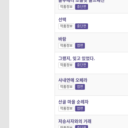
블루베리 초콜릿 올드패션
작품정보
중단편
선택
작품정보
중단편
바람
작품정보
엽편
그랬지, 잊고 있었다.
작품정보
중단편
사내연애 오페라
작품정보
엽편
산골 마을 순례자
작품정보
엽편
저승사자와의 거래
작품정보
중단편