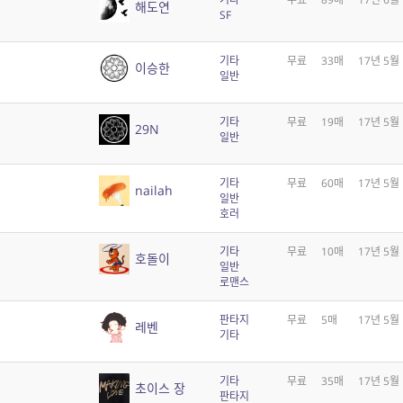
해도연
SF
기타
무료
33매
17년 5월
이승한
일반
기타
무료
19매
17년 5월
29N
일반
기타
무료
60매
17년 5월
nailah
일반
호러
기타
무료
10매
17년 5월
호돌이
일반
로맨스
판타지
무료
5매
17년 5월
레벤
기타
기타
무료
35매
17년 5월
초이스 장
판타지