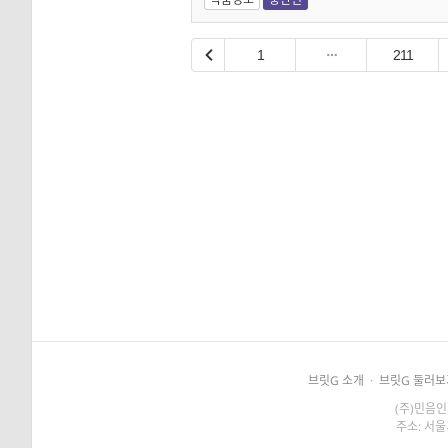
1
211
브릿G 소개
·
브릿G 둘러보
(주)민음인
주소: 서울