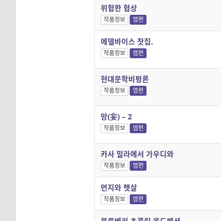
위험한 협상
작품정보
엽편
에델바이스 찻집.
작품정보
엽편
현대문학비평론
작품정보
엽편
망(妄) – 2
작품정보
엽편
카사 밀라에서 가우디와
작품정보
엽편
먼지와 햇살
작품정보
엽편