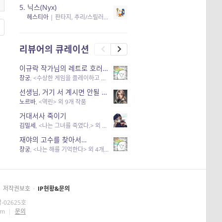
5.
닉스(Nyx)
헤스티아
|
판타지, 추리/스릴러
| 읽음
, 구독
, 응원434
×5
리뷰어의 큐레이션
이규락 작가님의 레트로 호러 리뷰
창궁
, <수상한 게임을 플레이하고 있어> 외 3개 작품
선생님, 거기 서 계시면 안될 것 같은데요-역할 클리셰를 비튼 작품들
노르바
, <역린> 외 9개 작품
거대서사 죽이기
김밀세
, <나는 그녀를 죽였다.> 외 1개 작품
재야의 고수를 찾아서…
창궁
, <나는 해를 기억한다> 외 4개 작품
저작권보호
·
IP현황&문의
-02625호
om
|
문의