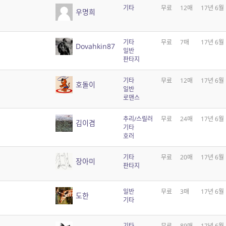
기타
무료
12매
17년 6월
우명희
기타
무료
7매
17년 6월
Dovahkin87
일반
판타지
기타
무료
12매
17년 6월
호돌이
일반
로맨스
추리/스릴러
무료
24매
17년 6월
김이겸
기타
호러
기타
무료
20매
17년 6월
장아미
판타지
일반
무료
3매
17년 6월
도한
기타
기타
무료
89매
17년 6월